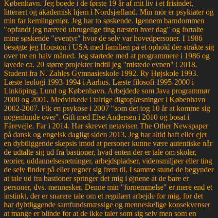
København. Jeg boede i de første 19 år af mit liv i et frisindet,
litterært og akademisk hjem i Nordsjælland. Min mor er psykiater og
min far kemiingeniør. Jeg har to søskende. Igennem barndommen
"opfandt jeg nærved ubrugelige ting næsten hver dag" og fortalte
mine søskende "eventyr" hvor de selv var hovedpersoner. I 1986
besøgte jeg Houston i USA med familien på et ophold der strakte sig
over tre en halv måned. Jeg startede med at programmere i 1986 og
lavede ca. 20 større projekter indtil jeg "mistede evnen" i 2018.
Student fra N. Zahles Gymnasieskole 1992. Ry Højskole 1993.
Læste teologi 1993-1994 i Aarhus. Læste filosofi 1995-2000 i
Linköping, Lund og København. Arbejdede som Java programmør
2000 og 2001. Medvirkede i talrige digtoplæsninger i København
2002-2007. Fik en psykose i 2007 "som det tog 10 år at komme sig
nogenlunde over". Gift med Else Andersen i 2010 og bosat i
Fårevejle. Far i 2014. Har skrevet netavisen The Other Newspaper
på dansk og engelsk dagligt siden 2013. Jeg har altid haft eller ejet
en dybtliggende skepsis imod at personer kunne være autentiske når
de udtalte sig ud fra bastioner, hvad enten der er tale om skoler,
teorier, uddannelsesretninger, arbejdspladser, vidensmiljøer eller ting
de selv finder på eller regner sig frem til. I samme stund de begynder
at tale ud fra bastioner springer det mig i øjnene at de bare er
personer, dvs. mennesker. Denne min "fornemmelse" er mere end et
instinkt, der er snarere tale om et regulært arbejde for mig, for det
har dybtliggende samfundsmæssige og menneskelige konsekvenser
at mange er blinde for at de ikke taler som sig selv men som en