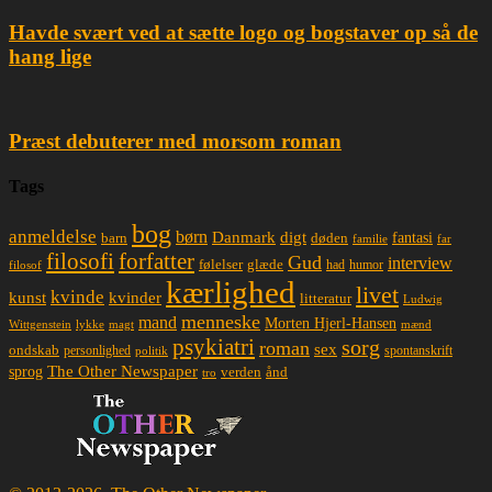
Havde svært ved at sætte logo og bogstaver op så de
hang lige
Præst debuterer med morsom roman
Tags
bog
anmeldelse
børn
Danmark
digt
døden
fantasi
barn
familie
far
filosofi
forfatter
Gud
interview
glæde
følelser
had
humor
filosof
kærlighed
livet
kvinde
kunst
kvinder
litteratur
Ludwig
menneske
mand
Morten Hjerl-Hansen
lykke
magt
mænd
Wittgenstein
psykiatri
sorg
roman
sex
ondskab
spontanskrift
personlighed
politik
The Other Newspaper
sprog
ånd
verden
tro