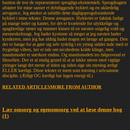
bastion de tror de repræsenterer sprogligt-eksistentielt. Sprogdragten
afslører for mine sanser et dybtliggende hykleri og en uklædelig
arrogance. Jeg ønsker at udstille dette dagligsprogsforankrede
hykleri i mine tekster. Denne arrogance. Hykleriet er faktisk farligt
på mange leder og kanter, for det er kvælende for ulykkelige og
spagfærdige røster og rummer kimen til en næsten usigelig vold og
menneskeforagt. Jeg hader kynisme så meget at jeg næsten hader
kynikeren, men jeg har aldrig hadet nogen ret længe ad gangen. Den
der er bange for at gøre sig selv tydelig i en ytring sidder inde med et
frygteligt våben, her er tale om tavshedens kolde klinge, men
mandsmodet er stærkere endnu. Og mandsmodets tro følgesvend er
filosofien. Der er al mulig grund til at at lukke røven med vigtige
ytringer langt det meste af tiden og siden sige sin mening ærligt
ELLER kærligt. Disse tekster er ment som træning i selvsamme
disciplin. (Ærligt OG kærligt har ingen energi til.)
RELATED ARTICLES
MORE FROM AUTHOR
Lær omsorg og egenomsorg ved at læse denne bog
(1)