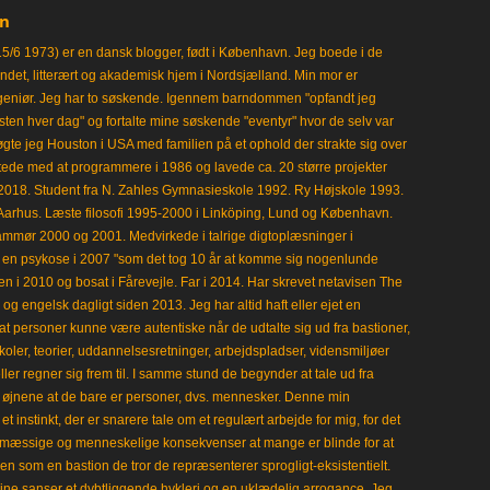
en
15/6 1973) er en dansk blogger, født i København. Jeg boede i de
frisindet, litterært og akademisk hjem i Nordsjælland. Min mor er
ngeniør. Jeg har to søskende. Igennem barndommen "opfandt jeg
en hver dag" og fortalte mine søskende "eventyr" hvor de selv var
gte jeg Houston i USA med familien på et ophold der strakte sig over
tede med at programmere i 1986 og lavede ca. 20 større projekter
i 2018. Student fra N. Zahles Gymnasieskole 1992. Ry Højskole 1993.
Aarhus. Læste filosofi 1995-2000 i Linköping, Lund og København.
mmør 2000 og 2001. Medvirkede i talrige digtoplæsninger i
en psykose i 2007 "som det tog 10 år at komme sig nogenlunde
en i 2010 og bosat i Fårevejle. Far i 2014. Har skrevet netavisen The
 engelsk dagligt siden 2013. Jeg har altid haft eller ejet en
t personer kunne være autentiske når de udtalte sig ud fra bastioner,
koler, teorier, uddannelsesretninger, arbejdspladser, vidensmiljøer
eller regner sig frem til. I samme stund de begynder at tale ud fra
i øjnene at de bare er personer, dvs. mennesker. Denne min
 instinkt, der er snarere tale om et regulært arbejde for mig, for det
mæssige og menneskelige konsekvenser at mange er blinde for at
en som en bastion de tror de repræsenterer sprogligt-eksistentielt.
ine sanser et dybtliggende hykleri og en uklædelig arrogance. Jeg