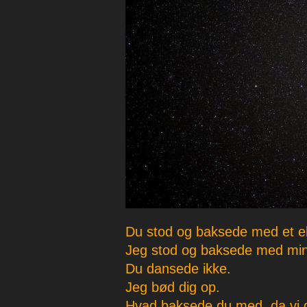
p
e
r
Du stod og baksede med et el
Jeg stod og baksede med min
Du dansede ikke.
Jeg bød dig op.
Hvad baksede du med, da vi 