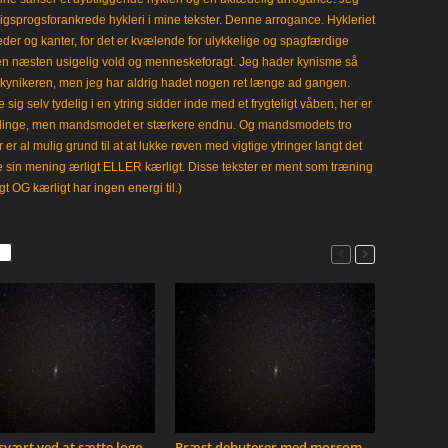
gligsprogsforankrede hykleri i mine tekster. Denne arrogance. Hykleriet
leder og kanter, for det er kvælende for ulykkelige og spagfærdige
 en næsten usigelig vold og menneskeforagt. Jeg hader kynisme så
kynikeren, men jeg har aldrig hadet nogen ret længe ad gangen.
 sig selv tydelig i en ytring sidder inde med et frygteligt våben, her er
klinge, men mandsmodet er stærkere endnu. Og mandsmodets tro
 er al mulig grund til at at lukke røven med vigtige ytringer langt det
e sin mening ærligt ELLER kærligt. Disse tekster er ment som træning
gt OG kærligt har ingen energi til.)
vært ved at sætte logo
Præst debuterer med morsom