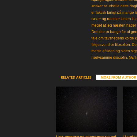
ønsker at udstille dette da
er faktisk farligt på mange 
røster og rummer kimen til
meget at jeg næsten hader 
Den der er bange for at gøre
tale om tavshedens kolde 
følgesvend er filosofien. Der
meste af tiden og siden sig
i selvsamme disciplin. (Ærli
RELATED ARTICLES
MORE FROM AUTHOR
Lær omsorg og egenomsorg ved
Havde s