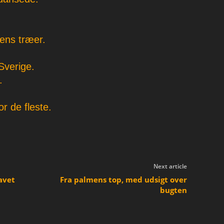
dens træer.
Sverige.
.
r de fleste.
Next article
avet
Fra palmens top, med udsigt over
bugten