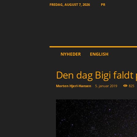
FREDAG, AUGUST 7, 2026
PR
T
NYHEDER
ENGLISH
h
e
O
Den dag Bigi faldt
t
h
Morten Hjerl-Hansen
-
5. januar 2019
825
e
r
N
e
w
s
p
a