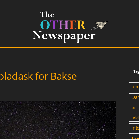
Tag
 pladask for Bakse
an
Da
far
føle
int