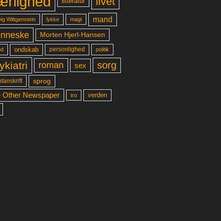
ærlighed
livet
litteratur
mand
lykke
ig Wittgenstein
magt
nneske
Morten Hjerl-Hansen
ondskab
d
personlighed
politik
ykiatri
sorg
roman
sex
sprog
tanskrift
 Other Newspaper
verden
tro