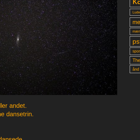
k
Ludw
me
mæn
ps
spon
The
ånd
ler andet.
e dansetrin.
dansede.