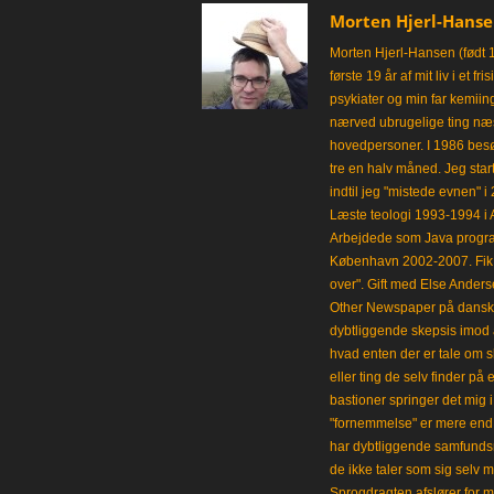
Morten Hjerl-Hans
Morten Hjerl-Hansen (født 
første 19 år af mit liv i et 
psykiater og min far kemii
nærved ubrugelige ting næst
hovedpersoner. I 1986 besø
tre en halv måned. Jeg star
indtil jeg "mistede evnen" 
Læste teologi 1993-1994 i 
Arbejdede som Java progra
København 2002-2007. Fik 
over". Gift med Else Anders
Other Newspaper på dansk og
dybtliggende skepsis imod a
hvad enten der er tale om s
eller ting de selv finder på 
bastioner springer det mig 
"fornemmelse" er mere end et
har dybtliggende samfunds
de ikke taler som sig selv m
Sprogdragten afslører for m