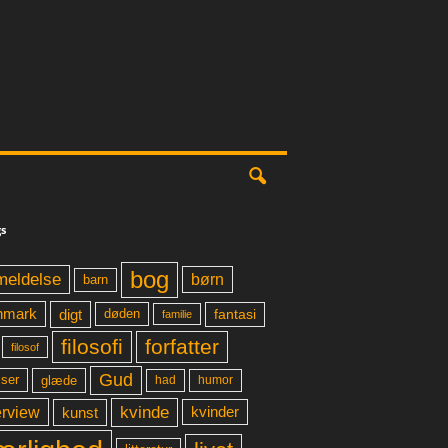
s
bog
meldelse
børn
barn
digt
fantasi
nmark
døden
familie
filosofi
forfatter
filosof
Gud
glæde
had
humor
lser
kvinde
erview
kunst
kvinder