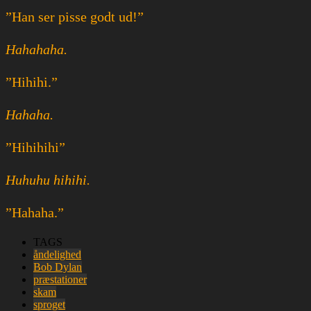
”Han ser pisse godt ud!”
Hahahaha.
”Hihihi.”
Hahaha.
”Hihihihi”
Huhuhu hihihi.
”Hahaha.”
TAGS
åndelighed
Bob Dylan
præstationer
skam
sproget