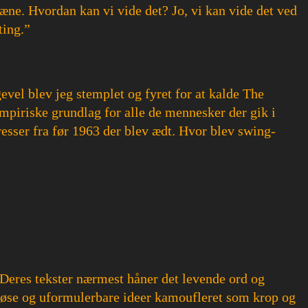
æne. Hvordan kan vi vide det? Jo, vi kan vide det ved
ting.”
evel blev jeg stemplet og fyret for at kalde The
empiriske grundlag for alle de mennesker der gik i
esser fra før 1963 der blev ædt. Hvor blev swing-
 Deres tekster nærmest håner det levende ord og
dløse og uformulerbare ideer kamoufleret som krop og