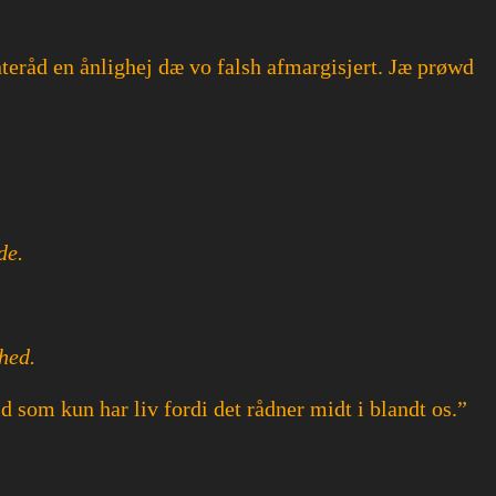
teråd en ånlighej dæ vo falsh afmargisjert. Jæ prøwd
de.
hed.
d som kun har liv fordi det rådner midt i blandt os.”