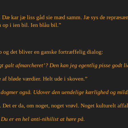
s. Dæ kar jæ liss gåd sie mæd samm. Jæ sys de repræsæn
op i ien bil. Ien blåu bil.”
 det bliver en ganske fortræffelig dialog:
gt galt afmarcheret’? Den kan jeg egentlig pisse godt li
re af bløde værdier. Helt ude i skoven.”
og dogmer også. Udover den uendelige kærlighed og mild
 Det er da, om noget, noget vrøvl. Noget kulturelt affal
Du er en hel anti-nihilist at høre på.