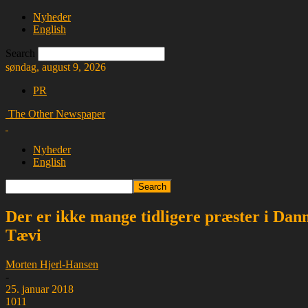
Nyheder
English
Search
søndag, august 9, 2026
PR
The Other Newspaper
Nyheder
English
Der er ikke mange tidligere præster i Dan
Tævi
Morten Hjerl-Hansen
-
25. januar 2018
1011