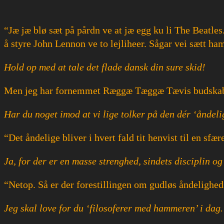
“Jæ jæ blø sæt på pårdn ve at jæ egg ku li The Beatle
å styre John Lennon ve to lejliheer. Sågar vei sætt ham 
Hold op med at tale det flade dansk din sure skid!
Men jeg har fornemmet Ræggæ Tæggæ Tævis budskab og
Har du noget imod at vi lige tolker på den dér ‘åndeli
“Det åndelige bliver i hvert fald tit henvist til en sfæ
Ja, for der er en masse strenghed, sindets disciplin 
“Netop. Så er der forestillingen om gudløs åndelighed.
Jeg skal love for du ‘filosoferer med hammeren’ i dag. 