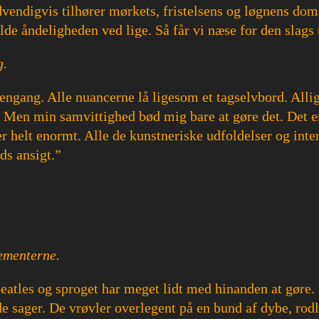
vendigvis tilhører mørkets, fristelsens og løgnens dom
lde åndeligheden ved lige. Så får vi næse for den slags 
g.
engang. Alle nuancerne lå ligesom et tagselvbord. Allig
et. Men min samvittighed bød mig bare at gøre det. Det 
helt enormt. Alle de kunstneriske udfoldelser og inter
ds ansigt.”
ementerne.
eatles og sproget har meget lidt med hinanden at gøre.
e sager. De vrøvler overlegent på en bund af dybe, ro