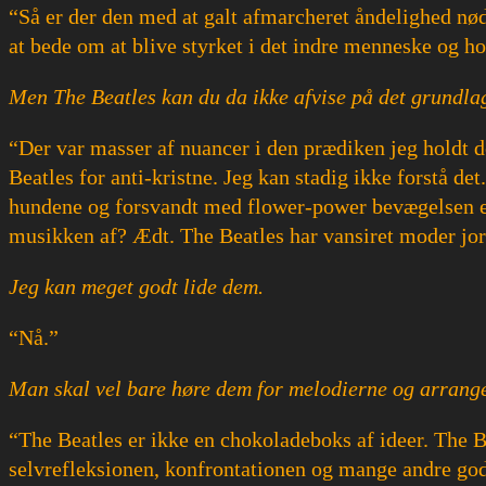
“Så er der den med at galt afmarcheret åndelighed nød
at bede om at blive styrket i det indre menneske og ho
Men The Beatles kan du da ikke afvise på det grundla
“Der var masser af nuancer i den prædiken jeg holdt d
Beatles for anti-kristne. Jeg kan stadig ikke forstå d
hundene og forsvandt med flower-power bevægelsen er 
musikken af? Ædt. The Beatles har vansiret moder jor
Jeg kan meget godt lide dem.
“Nå.”
Man skal vel bare høre dem for melodierne og arrang
“The Beatles er ikke en chokoladeboks af ideer. The B
selvrefleksionen, konfrontationen og mange andre god