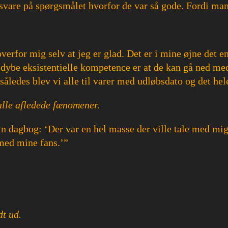
 svare på spørgsmålet hvorfor de var så gode. Fordi man
 overfor mig selv at jeg er glad. Det er i mine øjne det
dybe eksistentielle kompetence er at de kan gå ned med
således blev vi alle til varer med udløbsdato og det hel
 alle afledede fænomener.
 dagbog: ‘Der var en hel masse der ville tale med mig e
med mine fans.’”
dt ud.