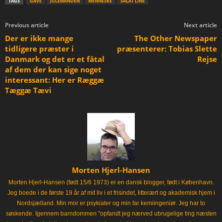
TAGS
GAVE
JULEMANDEN
MENNESKE
SALAT LINE
Previous article
Next article
Der er ikke mange
The Other Newspaper
tidligere præster i
præsenterer: Tobias Slette
Danmark og det er et fåtal
Rejse
af dem der kan sige noget
interessant: Her er Ræggæ
Tæggæ Tævi
Morten Hjerl-Hansen
Morten Hjerl-Hansen (født 15/6 1973) er en dansk blogger, født i København.
Jeg boede i de første 19 år af mit liv i et frisindet, litterært og akademisk hjem i
Nordsjælland. Min mor er psykiater og min far kemiingeniør. Jeg har to
søskende. Igennem barndommen "opfandt jeg nærved ubrugelige ting næsten