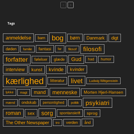
Tags
bog
anmeldelse
børn
digt
Danmark
barn
filosofi
fantasi
døden
far
familie
filosof
forfatter
Gud
glæde
had
humor
følelser
kvinde
interview
kunst
kvinder
kærlighed
livet
litteratur
Ludwig Wittgenstein
menneske
mand
Morten Hjerl-Hansen
lykke
magt
psykiatri
ondskab
mænd
personlighed
politik
sorg
roman
sex
sprog
spontanskrift
The Other Newspaper
ånd
verden
tro