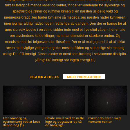
faktisk farligt på mange leder og kanter, for det er kvælende for ulykkelige og
spagfærdige røster og rummer kimen til en næsten usigelig vold og
menneskeforagt. Jeg hader kynisme så meget at jeg næsten hader kynikeren,
men jeg har aldrig hadet nogen ret længe ad gangen. Den der er bange for at
gøre sig selv tydelig i en ytring sidder inde med et frygteligt våben, her er tale
om tavshedens kolde klinge, men mandsmodet er stærkere endnu. Og
mandsmodets tro følgesvend er filosofien. Der er al mulig grund til at at lukke
røven med vigtige ytringer langt det meste af tiden og siden sige sin mening
ærligt ELLER kærligt. Disse tekster er ment som træning i selvsamme disciplin.
(Ærligt OG kærligt har ingen energi til.)
RELATED ARTICLES
MORE FROM AUTHOR
Lær omsorg og
Havde svært ved at sætte
Præst debuterer med
egenomsorg ved at læse
logo og bogstaver op så
morsom roman
denne bog (1)
de hang lige