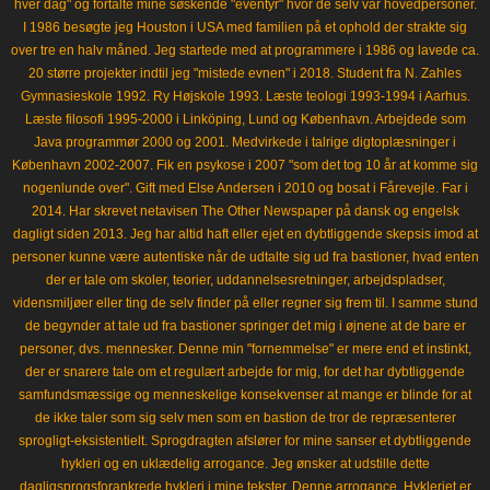
hver dag" og fortalte mine søskende "eventyr" hvor de selv var hovedpersoner.
I 1986 besøgte jeg Houston i USA med familien på et ophold der strakte sig
over tre en halv måned. Jeg startede med at programmere i 1986 og lavede ca.
20 større projekter indtil jeg "mistede evnen" i 2018. Student fra N. Zahles
Gymnasieskole 1992. Ry Højskole 1993. Læste teologi 1993-1994 i Aarhus.
Læste filosofi 1995-2000 i Linköping, Lund og København. Arbejdede som
Java programmør 2000 og 2001. Medvirkede i talrige digtoplæsninger i
København 2002-2007. Fik en psykose i 2007 "som det tog 10 år at komme sig
nogenlunde over". Gift med Else Andersen i 2010 og bosat i Fårevejle. Far i
2014. Har skrevet netavisen The Other Newspaper på dansk og engelsk
dagligt siden 2013. Jeg har altid haft eller ejet en dybtliggende skepsis imod at
personer kunne være autentiske når de udtalte sig ud fra bastioner, hvad enten
der er tale om skoler, teorier, uddannelsesretninger, arbejdspladser,
vidensmiljøer eller ting de selv finder på eller regner sig frem til. I samme stund
de begynder at tale ud fra bastioner springer det mig i øjnene at de bare er
personer, dvs. mennesker. Denne min "fornemmelse" er mere end et instinkt,
der er snarere tale om et regulært arbejde for mig, for det har dybtliggende
samfundsmæssige og menneskelige konsekvenser at mange er blinde for at
de ikke taler som sig selv men som en bastion de tror de repræsenterer
sprogligt-eksistentielt. Sprogdragten afslører for mine sanser et dybtliggende
hykleri og en uklædelig arrogance. Jeg ønsker at udstille dette
dagligsprogsforankrede hykleri i mine tekster. Denne arrogance. Hykleriet er