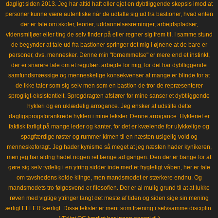
dagligt siden 2013. Jeg har altid haft eller ejet en dybtliggende skepsis imod at
personer kunne være autentiske når de udtalte sig ud fra bastioner, hvad enten
der er tale om skoler, teorier, uddannelsesretninger, arbejdspladser,
vidensmiljøer eller ting de selv finder på eller regner sig frem til. I samme stund
de begynder at tale ud fra bastioner springer det mig i øjnene at de bare er
personer, dvs. mennesker. Denne min "fornemmelse" er mere end et instinkt,
der er snarere tale om et regulært arbejde for mig, for det har dybtliggende
samfundsmæssige og menneskelige konsekvenser at mange er blinde for at
de ikke taler som sig selv men som en bastion de tror de repræsenterer
sprogligt-eksistentielt. Sprogdragten afslører for mine sanser et dybtliggende
hykleri og en uklædelig arrogance. Jeg ønsker at udstille dette
dagligsprogsforankrede hykleri i mine tekster. Denne arrogance. Hykleriet er
faktisk farligt på mange leder og kanter, for det er kvælende for ulykkelige og
spagfærdige røster og rummer kimen til en næsten usigelig vold og
menneskeforagt. Jeg hader kynisme så meget at jeg næsten hader kynikeren,
men jeg har aldrig hadet nogen ret længe ad gangen. Den der er bange for at
gøre sig selv tydelig i en ytring sidder inde med et frygteligt våben, her er tale
om tavshedens kolde klinge, men mandsmodet er stærkere endnu. Og
mandsmodets tro følgesvend er filosofien. Der er al mulig grund til at at lukke
røven med vigtige ytringer langt det meste af tiden og siden sige sin mening
ærligt ELLER kærligt. Disse tekster er ment som træning i selvsamme disciplin.