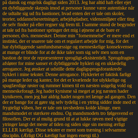
på dansk og engelsk dagligt siden 2013. Jeg har altid haft eller ejet
en dybtliggende skepsis imod at personer kunne være autentiske når
de udtalte sig ud fra bastioner, hvad enten der er tale om skoler,
teorier, uddannelsesretninger, arbejdspladser, vidensmiljøer eller ting
de selv finder på eller regner sig frem til. I samme stund de begynder
at tale ud fra bastioner springer det mig i øjnene at de bare er
personer, dvs. mennesker. Denne min "fornemmelse" er mere end et
instinkt, der er snarere tale om et regulært arbejde for mig, for det
har dybtliggende samfundsmæssige og menneskelige konsekvenser
at mange er blinde for at de ikke taler som sig selv men som en
bastion de tror de repræsenterer sprogligt-eksistentielt. Sprogdragten
afslører for mine sanser et dybtliggende hykleri og en uklædelig
arrogance. Jeg ønsker at udstille dette dagligsprogsforankrede
hykleri i mine tekster. Denne arrogance. Hykleriet er faktisk farligt
på mange leder og kanter, for det er kvælende for ulykkelige og
spagfærdige røster og rummer kimen til en næsten usigelig vold og
menneskeforagt. Jeg hader kynisme så meget at jeg næsten hader
kynikeren, men jeg har aldrig hadet nogen ret længe ad gangen. Den
der er bange for at gøre sig selv tydelig i en ytring sidder inde med et
frygteligt våben, her er tale om tavshedens kolde klinge, men
mandsmodet er stærkere endnu. Og mandsmodets tro følgesvend er
filosofien. Der er al mulig grund til at at lukke røven med vigtige
ytringer langt det meste af tiden og siden sige sin mening ærligt
ELLER kærligt. Disse tekster er ment som træning i selvsamme
disciplin. (Ærligt OG kærligt har ingen energi til.)