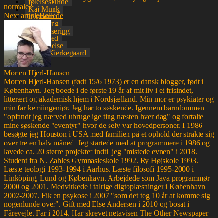
følelseskulde
normale?
Kaj Munk
Next article
Bollede
livsform
net-dating
radikalisering
robusthed
sindslidelse
Søren Kierkegaard
Morten Hjerl-Hansen
Morten Hjerl-Hansen (født 15/6 1973) er en dansk blogger, født i
København. Jeg boede i de første 19 år af mit liv i et frisindet,
litterært og akademisk hjem i Nordsjælland. Min mor er psykiater og
min far kemiingeniør. Jeg har to søskende. Igennem barndommen
"opfandt jeg nærved ubrugelige ting næsten hver dag" og fortalte
mine søskende "eventyr" hvor de selv var hovedpersoner. I 1986
besøgte jeg Houston i USA med familien på et ophold der strakte sig
over tre en halv måned. Jeg startede med at programmere i 1986 og
lavede ca. 20 større projekter indtil jeg "mistede evnen" i 2018.
Student fra N. Zahles Gymnasieskole 1992. Ry Højskole 1993.
Læste teologi 1993-1994 i Aarhus. Læste filosofi 1995-2000 i
Linköping, Lund og København. Arbejdede som Java programmør
2000 og 2001. Medvirkede i talrige digtoplæsninger i København
2002-2007. Fik en psykose i 2007 "som det tog 10 år at komme sig
nogenlunde over". Gift med Else Andersen i 2010 og bosat i
Fårevejle. Far i 2014. Har skrevet netavisen The Other Newspaper