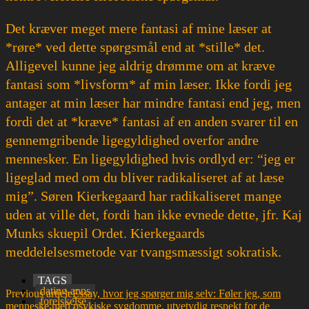
Det kræver meget mere fantasi af mine læser at
*røre* ved dette spørgsmål end at *stille* det.
Alligevel kunne jeg aldrig drømme om at kræve
fantasi som *livsform* af min læser. Ikke fordi jeg
antager at min læser har mindre fantasi end jeg, men
fordi det at *kræve* fantasi af en anden svarer til en
gennemgribende ligegyldighed overfor andre
mennesker. En ligegyldighed hvis ordlyd er: “jeg er
ligeglad med om du bliver radikaliseret af at læse
mig”. Søren Kierkegaard har radikaliseret mange
uden at ville det, fordi han ikke evnede dette, jfr. Kaj
Munks skuepil Ordet. Kierkegaards
meddelelsesmetode var tvangsmæssigt sokratisk.
TAGS
dating-apps
Previous article
Essay, hvor jeg spørger mig selv: Føler jeg, som
forelskelse
menneske med psykiske sygdomme, utvetydig respekt for de