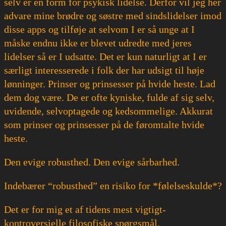
selv er en form for psykisk lidelse. Derfor vil jeg her
advare mine brødre og søstre med sindslidelser imod
disse apps og tilføje at selvom I er så unge at I
måske endnu ikke er blevet udredte med jeres
lidelser så er I udsatte. Det er kun naturligt at I er
særligt interesserede i folk der har udsigt til høje
lønninger. Prinser og prinsesser på hvide heste. Lad
dem dog være. De er ofte kyniske, fulde af sig selv,
uvidende, selvoptagede og kedsommelige. Akkurat
som prinser og prinsesser på de føromtalte hvide
heste.
Den evige robusthed. Den evige sårbarhed.
Indebærer “robusthed” en risiko for *følelseskulde*?
Det er for mig et af tidens mest vigtigt-
kontroversielle filosofiske spørgsmål.