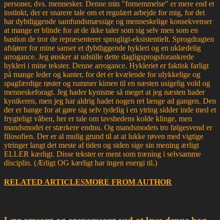
personer, dvs. mennesker. Denne min "fornemmelse" er mere end et
instinkt, der er snarere tale om et regulært arbejde for mig, for det
har dybtliggende samfundsmæssige og menneskelige konsekvenser
at mange er blinde for at de ikke taler som sig selv men som en
bastion de tror de repræsenterer sprogligt-eksistentielt. Sprogdragten
afslører for mine sanser et dybtliggende hykleri og en uklædelig
arrogance. Jeg ønsker at udstille dette dagligsprogsforankrede
hykleri i mine tekster. Denne arrogance. Hykleriet er faktisk farligt
på mange leder og kanter, for det er kvælende for ulykkelige og
spagfærdige røster og rummer kimen til en næsten usigelig vold og
menneskeforagt. Jeg hader kynisme så meget at jeg næsten hader
kynikeren, men jeg har aldrig hadet nogen ret længe ad gangen. Den
der er bange for at gøre sig selv tydelig i en ytring sidder inde med et
frygteligt våben, her er tale om tavshedens kolde klinge, men
mandsmodet er stærkere endnu. Og mandsmodets tro følgesvend er
filosofien. Der er al mulig grund til at at lukke røven med vigtige
ytringer langt det meste af tiden og siden sige sin mening ærligt
ELLER kærligt. Disse tekster er ment som træning i selvsamme
disciplin. (Ærligt OG kærligt har ingen energi til.)
RELATED ARTICLES
MORE FROM AUTHOR