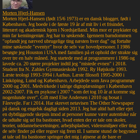
Morten Hjerl-Hansen
Morten Hjerl-Hansen (født 15/6 1973) er en dansk blogger, født i
København. Jeg boede i de første 19 år af mit liv i et frisindet,
litterært og akademisk hjem i Nordsjælland. Min mor er psykiater og
min far kemiingeniør. Jeg har to søskende. Igennem barndommen
"opfandt jeg nærved ubrugelige ting næsten hver dag" og fortalte
mine søskende "eventyr" hvor de selv var hovedpersoner. I 1986
besøgte jeg Houston i USA med familien på et ophold der strakte sig
over tre en halv måned. Jeg startede med at programmere i 1986 og
lavede ca. 20 større projekter indtil jeg "mistede evnen" i 2018.
Student fra N. Zahles Gymnasieskole 1992. Ry Højskole 1993.
Læste teologi 1993-1994 i Aarhus. Læste filosofi 1995-2000 i
Linköping, Lund og København. Arbejdede som Java programmør
2000 og 2001. Medvirkede i talrige digtoplæsninger i København
2002-2007. Fik en psykose i 2007 "som det tog 10 år at komme sig
nogenlunde over". Gift med Else Andersen i 2010 og bosat i
Fårevejle. Far i 2014. Har skrevet netavisen The Other Newspaper
på dansk og engelsk dagligt siden 2013. Jeg har altid haft eller ejet
en dybtliggende skepsis imod at personer kunne være autentiske når
de udtalte sig ud fra bastioner, hvad enten der er tale om skoler,
teorier, uddannelsesretninger, arbejdspladser, vidensmiljøer eller ting
de selv finder på eller regner sig frem til. I samme stund de begynder
at tale ud fra bastioner springer det mig i øjnene at de bare er