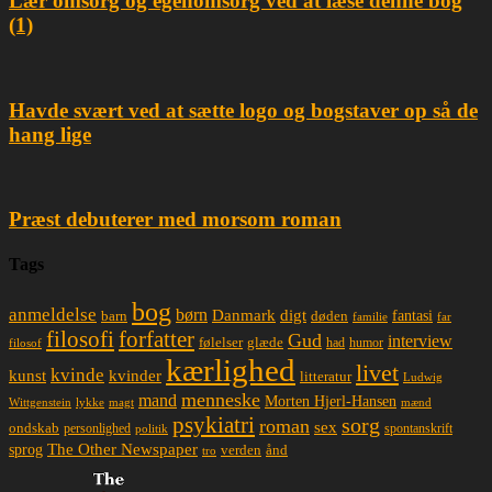
Lær omsorg og egenomsorg ved at læse denne bog
(1)
Havde svært ved at sætte logo og bogstaver op så de
hang lige
Præst debuterer med morsom roman
Tags
bog
anmeldelse
børn
Danmark
digt
døden
fantasi
barn
familie
far
filosofi
forfatter
Gud
interview
glæde
følelser
had
humor
filosof
kærlighed
livet
kvinde
kunst
kvinder
litteratur
Ludwig
menneske
mand
Morten Hjerl-Hansen
lykke
magt
mænd
Wittgenstein
psykiatri
sorg
roman
sex
ondskab
spontanskrift
personlighed
politik
The Other Newspaper
sprog
ånd
verden
tro