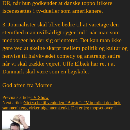
DR, når hun godkender at danske toppolitikere
iscenesættes i tv-dueller som amerikanere.
3. Journalister skal blive bedre til at varetage den
stemthed man uvilkårligt ryger ind i når man som
medborger holder sig orienteret. Det kan man ikke
gøre ved at skelne skarpt mellem politik og kultur og
henvise til halvkvædet comedy og anstrengt satire
når vi skal trække vejret. Uffe Elbæk har ret i at
Danmark skal være som en højskole.
God aften fra Morten
Previous article
TV Show
Next article
Nietzsche til veninden ”Børste”: ”Min rolle i den hele
sammenhæng virker uigennemtænkt. Det er jeg mopset over.”