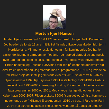
Morten Hjerl-Hansen
Morten Hjerl-Hansen (født 15/6 1973) er en dansk blogger, født i København.
Jeg boede i de første 19 år af mit liv i et frisindet, litterært og akademisk hjem i
Nordsjælland. Min mor er psykiater og min far kemiingeniør. Jeg har to
søskende. Igennem barndommen "opfandt jeg nærved ubrugelige ting næsten
hver dag" og fortalte mine søskende "eventyr" hvor de selv var hovedpersoner.
I 1986 besøgte jeg Houston i USA med familien på et ophold der strakte sig
over tre en halv måned. Jeg startede med at programmere i 1986 og lavede ca.
20 større projekter indtil jeg "mistede evnen" i 2018. Student fra N. Zahles
Gymnasieskole 1992. Ry Højskole 1993. Læste teologi 1993-1994 i Aarhus.
Læste filosofi 1995-2000 i Linköping, Lund og København. Arbejdede som
Java programmør 2000 og 2001. Medvirkede i talrige digtoplæsninger i
København 2002-2007. Fik en psykose i 2007 "som det tog 10 år at komme sig
nogenlunde over". Gift med Else Andersen i 2010 og bosat i Fårevejle. Far i
2014. Har skrevet netavisen The Other Newspaper på dansk og engelsk