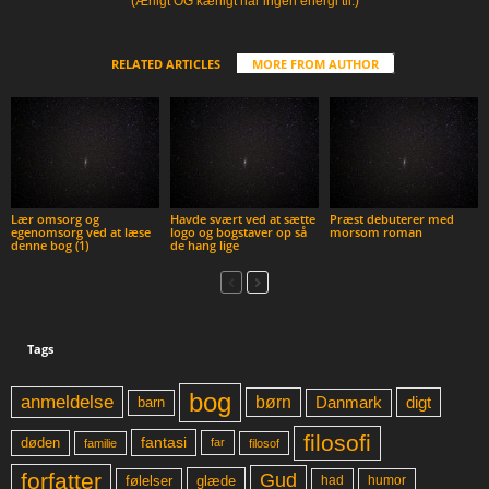
(Ærligt OG kærligt har ingen energi til.)
RELATED ARTICLES
MORE FROM AUTHOR
Lær omsorg og
Havde svært ved at sætte
Præst debuterer med
egenomsorg ved at læse
logo og bogstaver op så
morsom roman
denne bog (1)
de hang lige
Tags
bog
anmeldelse
børn
digt
Danmark
barn
filosofi
fantasi
døden
far
familie
filosof
forfatter
Gud
glæde
had
humor
følelser