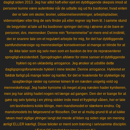
dagligt siden 2013. Jeg har altid haft eller ejet en dybtliggende skepsis imod at
personer kunne være autentiske når de udtalte sig ud fra bastioner, hvad enten
der er tale om skoler, teorier, uddannelsesretninger, arbejdspladser,
vidensmiljøer eller ting de selv finder på eller regner sig frem til. I samme stund
de begynder at tale ud fra bastioner springer det mig i øjnene at de bare er
personer, dvs. mennesker. Denne min "fornemmelse" er mere end et instinkt,
der er snarere tale om et regulært arbejde for mig, for det har dybtliggende
samfundsmæssige og menneskelige konsekvenser at mange er blinde for at
de ikke taler som sig selv men som en bastion de tror de repræsenterer
sprogligt-eksistentielt. Sprogdragten afslører for mine sanser et dybtliggende
hykleri og en uklædelig arrogance. Jeg ønsker at udstille dette
dagligsprogsforankrede hykleri i mine tekster. Denne arrogance. Hykleriet er
faktisk farligt på mange leder og kanter, for det er kvælende for ulykkelige og
spagfærdige røster og rummer kimen til en næsten usigelig vold og
menneskeforagt. Jeg hader kynisme så meget at jeg næsten hader kynikeren,
men jeg har aldrig hadet nogen ret længe ad gangen. Den der er bange for at
gøre sig selv tydelig i en ytring sidder inde med et frygteligt våben, her er tale
om tavshedens kolde klinge, men mandsmodet er stærkere endnu. Og
mandsmodets tro følgesvend er filosofien. Der er al mulig grund til at at lukke
røven med vigtige ytringer langt det meste af tiden og siden sige sin mening
ærligt ELLER kærligt. Disse tekster er ment som træning i selvsamme disciplin.