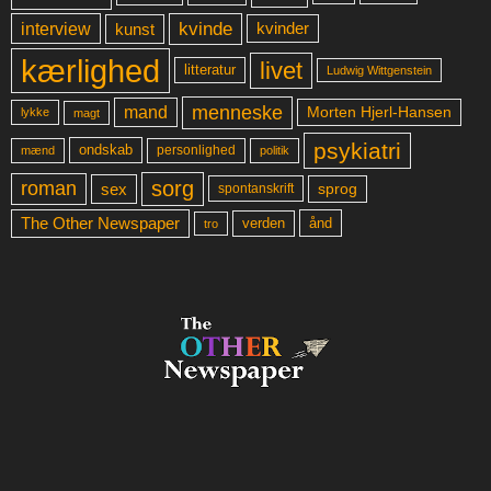
kvinde
interview
kunst
kvinder
kærlighed
livet
litteratur
Ludwig Wittgenstein
menneske
mand
Morten Hjerl-Hansen
lykke
magt
psykiatri
ondskab
mænd
personlighed
politik
sorg
roman
sex
sprog
spontanskrift
The Other Newspaper
ånd
verden
tro