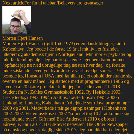
Next article
For fin til taleban/Believers are grøntsager
Morten Hjerl-Hansen
Morten Hjerl-Hansen (født 15/6 1973) er en dansk blogger, født i
København. Jeg boede i de første 19 år af mit liv i et frisindet,
litterært og akademisk hjem i Nordsjælland. Min mor er psykiater og
min far kemiingeniør. Jeg har to søskende. Igennem barndommen
"opfandt jeg nærved ubrugelige ting næsten hver dag" og fortalte
mine søskende "eventyr" hvor de selv var hovedpersoner. I 1986
besøgte jeg Houston i USA med familien på et ophold der strakte sig
over tre en halv måned. Jeg startede med at programmere i 1986 og
lavede ca. 20 større projekter indtil jeg "mistede evnen" i 2018.
Student fra N. Zahles Gymnasieskole 1992. Ry Højskole 1993.
Læste teologi 1993-1994 i Aarhus. Læste filosofi 1995-2000 i
Linköping, Lund og København. Arbejdede som Java programmør
2000 og 2001. Medvirkede i talrige digtoplæsninger i København
2002-2007. Fik en psykose i 2007 "som det tog 10 år at komme sig
nogenlunde over". Gift med Else Andersen i 2010 og bosat i
Fårevejle. Far i 2014. Har skrevet netavisen The Other Newspaper
på dansk og engelsk dagligt siden 2013. Jeg har altid haft eller ejet