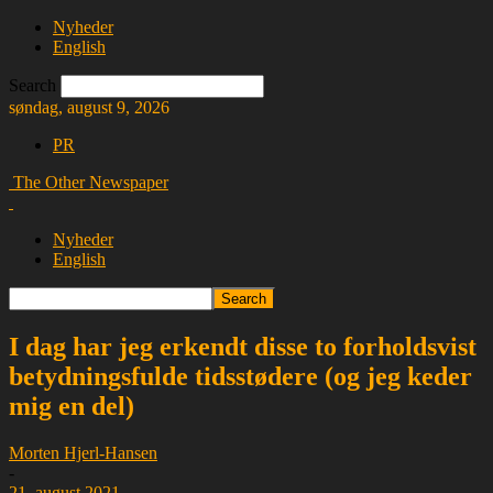
Nyheder
English
Search
søndag, august 9, 2026
PR
The Other Newspaper
Nyheder
English
I dag har jeg erkendt disse to forholdsvist
betydningsfulde tidsstødere (og jeg keder
mig en del)
Morten Hjerl-Hansen
-
21. august 2021