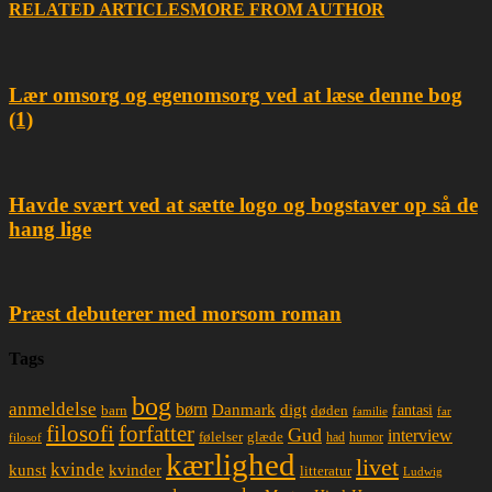
RELATED ARTICLES
MORE FROM AUTHOR
Lær omsorg og egenomsorg ved at læse denne bog
(1)
Havde svært ved at sætte logo og bogstaver op så de
hang lige
Præst debuterer med morsom roman
Tags
bog
anmeldelse
børn
Danmark
digt
døden
fantasi
barn
familie
far
filosofi
forfatter
Gud
interview
glæde
følelser
had
humor
filosof
kærlighed
livet
kvinde
kunst
kvinder
litteratur
Ludwig