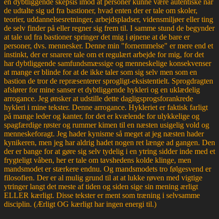
en dybtliggende skepsis imod at personer kunne være autentiske når
de udtalte sig ud fra bastioner, hvad enten der er tale om skoler,
teorier, uddannelsesretninger, arbejdspladser, vidensmiljøer eller ting
de selv finder på eller regner sig frem til. I samme stund de begynder
at tale ud fra bastioner springer det mig i øjnene at de bare er
personer, dvs. mennesker. Denne min "fornemmelse" er mere end et
instinkt, der er snarere tale om et regulært arbejde for mig, for det
har dybtliggende samfundsmæssige og menneskelige konsekvenser
at mange er blinde for at de ikke taler som sig selv men som en
bastion de tror de repræsenterer sprogligt-eksistentielt. Sprogdragten
afslører for mine sanser et dybtliggende hykleri og en uklædelig
arrogance. Jeg ønsker at udstille dette dagligsprogsforankrede
hykleri i mine tekster. Denne arrogance. Hykleriet er faktisk farligt
på mange leder og kanter, for det er kvælende for ulykkelige og
spagfærdige røster og rummer kimen til en næsten usigelig vold og
menneskeforagt. Jeg hader kynisme så meget at jeg næsten hader
kynikeren, men jeg har aldrig hadet nogen ret længe ad gangen. Den
der er bange for at gøre sig selv tydelig i en ytring sidder inde med et
frygteligt våben, her er tale om tavshedens kolde klinge, men
mandsmodet er stærkere endnu. Og mandsmodets tro følgesvend er
filosofien. Der er al mulig grund til at at lukke røven med vigtige
ytringer langt det meste af tiden og siden sige sin mening ærligt
ELLER kærligt. Disse tekster er ment som træning i selvsamme
disciplin. (Ærligt OG kærligt har ingen energi til.)