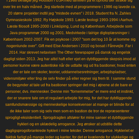
I 1986 besøgte jeg Houston i USA med familien på et ophold der strakte sig
over tre en halv måned. Jeg startede med at programmere i 1986 og lavede ca.
20 større projekter indtil jeg "mistede evnen" i 2018. Student fra N. Zahles
Gymnasieskole 1992. Ry Højskole 1993. Læste teologi 1993-1994 i Aarhus.
Læste filosofi 1995-2000 i Linköping, Lund og København. Arbejdede som
Java programmør 2000 og 2001. Medvirkede i talrige digtoplæsninger i
København 2002-2007. Fik en psykose i 2007 "som det tog 10 år at komme sig
nogenlunde over". Gift med Else Andersen i 2010 og bosat i Fårevejle. Far i
2014. Har skrevet netavisen The Other Newspaper på dansk og engelsk
dagligt siden 2013. Jeg har altid haft eller ejet en dybtliggende skepsis imod at
personer kunne være autentiske når de udtalte sig ud fra bastioner, hvad enten
der er tale om skoler, teorier, uddannelsesretninger, arbejdspladser,
vidensmiljøer eller ting de selv finder på eller regner sig frem til. I samme stund
de begynder at tale ud fra bastioner springer det mig i øjnene at de bare er
personer, dvs. mennesker. Denne min "fornemmelse" er mere end et instinkt,
der er snarere tale om et regulært arbejde for mig, for det har dybtliggende
samfundsmæssige og menneskelige konsekvenser at mange er blinde for at
de ikke taler som sig selv men som en bastion de tror de repræsenterer
sprogligt-eksistentielt. Sprogdragten afslører for mine sanser et dybtliggende
hykleri og en uklædelig arrogance. Jeg ønsker at udstille dette
dagligsprogsforankrede hykleri i mine tekster. Denne arrogance. Hykleriet er
faktisk farligt på mange leder og kanter, for det er kvælende for ulykkelige og