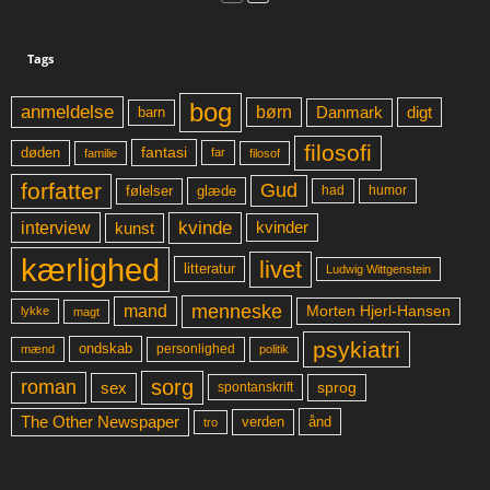
Tags
bog
anmeldelse
børn
digt
Danmark
barn
filosofi
fantasi
døden
far
familie
filosof
forfatter
Gud
glæde
had
humor
følelser
kvinde
interview
kunst
kvinder
kærlighed
livet
litteratur
Ludwig Wittgenstein
menneske
mand
Morten Hjerl-Hansen
lykke
magt
psykiatri
ondskab
mænd
personlighed
politik
sorg
roman
sex
sprog
spontanskrift
The Other Newspaper
ånd
verden
tro