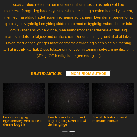
spagfærdige røster og rummer kimen til en næsten usigelig vold og
menneskeforagt. Jeg hader kynisme så meget at jeg næsten hader kynikeren,
men jeg har aldrig hadet nogen ret længe ad gangen. Den der er bange for at
gøre sig selv tydelig i en ytring sidder inde med et frygteligt våben, her er tale
om tavshedens kolde klinge, men mandsmodet er stærkere endnu. Og
mandsmodets tro følgesvend er filosofien. Der er al mulig grund til at at lukke
røven med vigtige ytringer langt det meste af tiden og siden sige sin mening
ærligt ELLER kærligt. Disse tekster er ment som træning i selvsamme disciplin.
(Ærligt OG kærligt har ingen energi til.)
RELATED ARTICLES
MORE FROM AUTHOR
Lær omsorg og
Havde svært ved at sætte
Præst debuterer med
egenomsorg ved at læse
logo og bogstaver op så
morsom roman
denne bog (1)
de hang lige