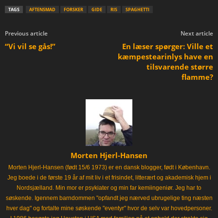
TAGS
AFTENSMAD
FORSKER
GIDE
RIS
SPAGHETTI
Previous article
Next article
“Vi vil se gås!”
En læser spørger: Ville et
kæmpestearinlys have en
tilsvarende større
flamme?
Morten Hjerl-Hansen
Morten Hjerl-Hansen (født 15/6 1973) er en dansk blogger, født i København.
Jeg boede i de første 19 år af mit liv i et frisindet, litterært og akademisk hjem i
Nordsjælland. Min mor er psykiater og min far kemiingeniør. Jeg har to
søskende. Igennem barndommen "opfandt jeg nærved ubrugelige ting næsten
hver dag" og fortalte mine søskende "eventyr" hvor de selv var hovedpersoner.