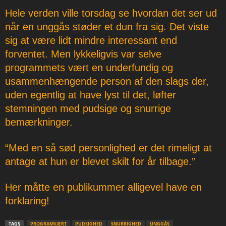
Hele verden ville torsdag se hvordan det ser ud
når en unggås støder et dun fra sig. Det viste
sig at være lidt mindre interessant end
forventet. Men lykkeligvis var selve
programmets vært en underfundig og
usammenhængende person af den slags der,
uden egentlig at have lyst til det, løfter
stemningen med pudsige og snurrige
bemærkninger.
“Med en så sød personlighed er det rimeligt at
antage at hun er blevet skilt for år tilbage.”
Her måtte en publikummer alligevel have en
forklaring!
TAGS
PROGRAMVÆRT
PUDSIGHED
SNURRIGHED
UNGGÅS