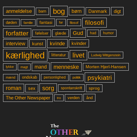
bog
anmeldelse
børn
digt
Danmark
barn
filosofi
fantasi
døden
far
familie
filosof
forfatter
Gud
glæde
had
humor
følelser
kvinde
interview
kunst
kvinder
kærlighed
livet
litteratur
Ludwig Wittgenstein
menneske
mand
Morten Hjerl-Hansen
lykke
magt
psykiatri
ondskab
mænd
personlighed
politik
sorg
roman
sex
sprog
spontanskrift
The Other Newspaper
ånd
verden
tro