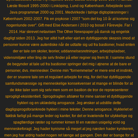
Læste filosofi 1995-2000 i Linköping, Lund og København. Arbejdede som
Java programmør 2000 og 2001. Medvirkede i talrige digtoplæsninger i
København 2002-2007. Fik en psykose i 2007 "som det tog 10 år at komme sig
nogenlunde over". Gift med Else Andersen i 2010 og bosat i Fårevejle. Far i
2014. Har skrevet netavisen The Other Newspaper på dansk og engelsk
dagligt siden 2013. Jeg har altid haft eller ejet en dybtliggende skepsis imod at
personer kunne være autentiske når de udtalte sig ud fra bastioner, hvad enten
der er tale om skoler, teorier, uddannelsesretninger, arbejdspladser,
vidensmiljøer eller ting de selv finder på eller regner sig frem til. I samme stund
de begynder at tale ud fra bastioner springer det mig i øjnene at de bare er
personer, dvs. mennesker. Denne min "fornemmelse" er mere end et instinkt,
der er snarere tale om et regulært arbejde for mig, for det har dybtliggende
samfundsmæssige og menneskelige konsekvenser at mange er blinde for at
de ikke taler som sig selv men som en bastion de tror de repræsenterer
sprogligt-eksistentielt. Sprogdragten afslører for mine sanser et dybtliggende
hykleri og en uklædelig arrogance. Jeg ønsker at udstille dette
dagligsprogsforankrede hykleri i mine tekster. Denne arrogance. Hykleriet er
faktisk farligt på mange leder og kanter, for det er kvælende for ulykkelige og
spagfærdige røster og rummer kimen til en næsten usigelig vold og
menneskeforagt. Jeg hader kynisme så meget at jeg næsten hader kynikeren,
men jeg har aldrig hadet nogen ret længe ad gangen. Den der er bange for at