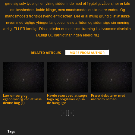
gøre sig selv tydelig i en ytring sidder inde med et frygteligt våben, her er tale
om tavshedens kolde klinge, men mandsmodet er stærkere endnu. Og
mandsmodets tro følgesvend er filosofien. Der er al mulig grund til at at lukke
røven med vigtige ytringer langt det meste af tiden og siden sige sin mening
ærligt ELLER kærligt. Disse tekster er ment som træning i selvsamme disciplin.
(Ærligt OG kærligt har ingen energi til.)
RELATED ARTICLES
MORE FROM AUTHOR
Lær omsorg og
Havde svært ved at sætte
Præst debuterer med
egenomsorg ved at læse
logo og bogstaver op så
morsom roman
denne bog (1)
de hang lige
Tags