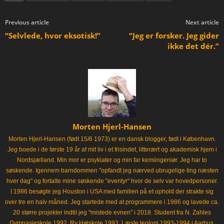
Previous article
Next article
“Selvlede, hvor eksotisk!”
“Jeg er forsker. Jeg gider
ikke det dér.”
Morten Hjerl-Hansen
Morten Hjerl-Hansen (født 15/6 1973) er en dansk blogger, født i København.
Jeg boede i de første 19 år af mit liv i et frisindet, litterært og akademisk hjem i
Nordsjælland. Min mor er psykiater og min far kemiingeniør. Jeg har to
søskende. Igennem barndommen "opfandt jeg nærved ubrugelige ting næsten
hver dag" og fortalte mine søskende "eventyr" hvor de selv var hovedpersoner.
I 1986 besøgte jeg Houston i USA med familien på et ophold der strakte sig
over tre en halv måned. Jeg startede med at programmere i 1986 og lavede ca.
20 større projekter indtil jeg "mistede evnen" i 2018. Student fra N. Zahles
Gymnasieskole 1992. Ry Højskole 1993. Læste teologi 1993-1994 i Aarhus.