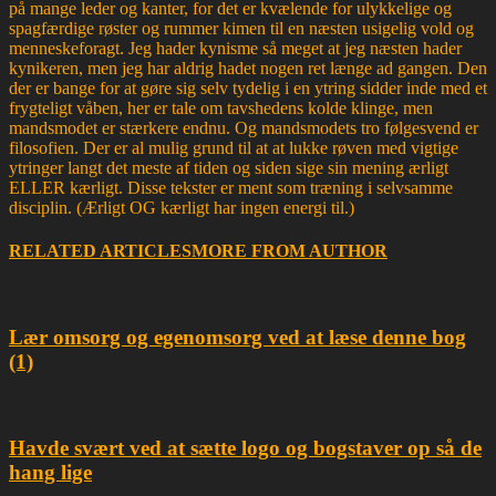
på mange leder og kanter, for det er kvælende for ulykkelige og
spagfærdige røster og rummer kimen til en næsten usigelig vold og
menneskeforagt. Jeg hader kynisme så meget at jeg næsten hader
kynikeren, men jeg har aldrig hadet nogen ret længe ad gangen. Den
der er bange for at gøre sig selv tydelig i en ytring sidder inde med et
frygteligt våben, her er tale om tavshedens kolde klinge, men
mandsmodet er stærkere endnu. Og mandsmodets tro følgesvend er
filosofien. Der er al mulig grund til at at lukke røven med vigtige
ytringer langt det meste af tiden og siden sige sin mening ærligt
ELLER kærligt. Disse tekster er ment som træning i selvsamme
disciplin. (Ærligt OG kærligt har ingen energi til.)
RELATED ARTICLES
MORE FROM AUTHOR
Lær omsorg og egenomsorg ved at læse denne bog
(1)
Havde svært ved at sætte logo og bogstaver op så de
hang lige