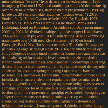
mine søskende "eventyr" hvor de selv var hovedpersoner. I 1986
besøgte jeg Houston i USA med familien på et ophold der strakte sig
over tre en halv måned. Jeg startede med at programmere i 1986 og
lavede ca. 20 større projekter indtil jeg "mistede evnen" i 2018.
Student fra N. Zahles Gymnasieskole 1992. Ry Højskole 1993.
Læste teologi 1993-1994 i Aarhus. Læste filosofi 1995-2000 i
Linköping, Lund og København. Arbejdede som Java programmør
2000 og 2001. Medvirkede i talrige digtoplæsninger i København
2002-2007. Fik en psykose i 2007 "som det tog 10 år at komme sig
nogenlunde over". Gift med Else Andersen i 2010 og bosat i
Fårevejle. Far i 2014. Har skrevet netavisen The Other Newspaper
på dansk og engelsk dagligt siden 2013. Jeg har altid haft eller ejet
en dybtliggende skepsis imod at personer kunne være autentiske når
de udtalte sig ud fra bastioner, hvad enten der er tale om skoler,
teorier, uddannelsesretninger, arbejdspladser, vidensmiljøer eller ting
de selv finder på eller regner sig frem til. I samme stund de begynder
at tale ud fra bastioner springer det mig i øjnene at de bare er
personer, dvs. mennesker. Denne min "fornemmelse" er mere end et
instinkt, der er snarere tale om et regulært arbejde for mig, for det
har dybtliggende samfundsmæssige og menneskelige konsekvenser
at mange er blinde for at de ikke taler som sig selv men som en
bastion de tror de repræsenterer sprogligt-eksistentielt. Sprogdragten
afslører for mine sanser et dybtliggende hykleri og en uklædelig
arrogance. Jeg ønsker at udstille dette dagligsprogsforankrede
hykleri i mine tekster. Denne arrogance. Hykleriet er faktisk farligt