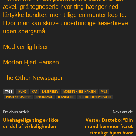
ækel, grå tegneserie hvor ting hænger ned i
lårtykke bundter, men tillige en munter kop te.
Hvor man kan skrive underfundige læserbreve
uden spørgsmål.
Med venlig hilsen
Morten Hjerl-Hansen
The Other Newspaper
TAGS
HUND
KAT
LÆSERBREV
MORTEN HJERL-HANSEN
MUS
POSTFAKTUALITET
SPØRGSMÅL
TEGNESERIE
THE OTHER NEWSPAPER
Previous article
Next article
Ubehagelige ting er ikke
Vester Dattebo: “Din
en del af virkeligheden
mund kommer fra et
rimeligt hjem hvor