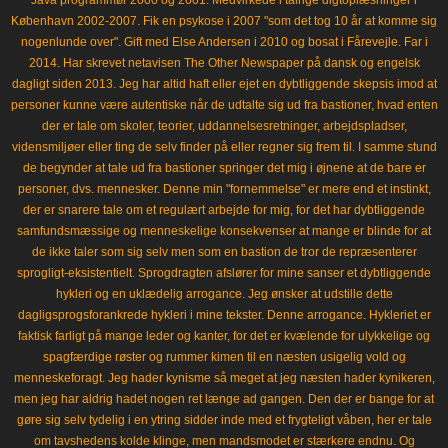
Java programmør 2000 og 2001. Medvirkede i talrige digtoplæsninger i
København 2002-2007. Fik en psykose i 2007 "som det tog 10 år at komme sig
nogenlunde over". Gift med Else Andersen i 2010 og bosat i Fårevejle. Far i
2014. Har skrevet netavisen The Other Newspaper på dansk og engelsk
dagligt siden 2013. Jeg har altid haft eller ejet en dybtliggende skepsis imod at
personer kunne være autentiske når de udtalte sig ud fra bastioner, hvad enten
der er tale om skoler, teorier, uddannelsesretninger, arbejdspladser,
vidensmiljøer eller ting de selv finder på eller regner sig frem til. I samme stund
de begynder at tale ud fra bastioner springer det mig i øjnene at de bare er
personer, dvs. mennesker. Denne min "fornemmelse" er mere end et instinkt,
der er snarere tale om et regulært arbejde for mig, for det har dybtliggende
samfundsmæssige og menneskelige konsekvenser at mange er blinde for at
de ikke taler som sig selv men som en bastion de tror de repræsenterer
sprogligt-eksistentielt. Sprogdragten afslører for mine sanser et dybtliggende
hykleri og en uklædelig arrogance. Jeg ønsker at udstille dette
dagligsprogsforankrede hykleri i mine tekster. Denne arrogance. Hykleriet er
faktisk farligt på mange leder og kanter, for det er kvælende for ulykkelige og
spagfærdige røster og rummer kimen til en næsten usigelig vold og
menneskeforagt. Jeg hader kynisme så meget at jeg næsten hader kynikeren,
men jeg har aldrig hadet nogen ret længe ad gangen. Den der er bange for at
gøre sig selv tydelig i en ytring sidder inde med et frygteligt våben, her er tale
om tavshedens kolde klinge, men mandsmodet er stærkere endnu. Og