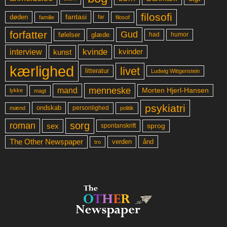
filosofi
fantasi
døden
far
familie
filosof
forfatter
Gud
glæde
had
humor
følelser
kvinde
interview
kunst
kvinder
kærlighed
livet
litteratur
Ludwig Wittgenstein
menneske
mand
Morten Hjerl-Hansen
lykke
magt
psykiatri
ondskab
mænd
personlighed
politik
sorg
roman
sex
sprog
spontanskrift
The Other Newspaper
ånd
verden
tro