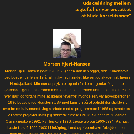
udskældning mellem
ægtefæller var erstattet
af blide korrektioner”
Morten Hjerl-Hansen
Morten Hjerl-Hansen (født 15/6 1973) er en dansk blogger, født i København.
Jeg boede i de første 19 år af mit liv i et frisindet, litterært og akademisk hjem i
Nordsjælland. Min mor er psykiater og min far kemiingeniør. Jeg har to
søskende. Igennem barndommen "opfandt jeg nærved ubrugelige ting næsten
hver dag" og fortalte mine søskende "eventyr" hvor de selv var hovedpersoner.
I 1986 besøgte jeg Houston i USA med familien på et ophold der strakte sig
over tre en halv måned. Jeg startede med at programmere i 1986 og lavede ca.
20 større projekter indtil jeg "mistede evnen" i 2018. Student fra N. Zahles
Gymnasieskole 1992. Ry Højskole 1993. Læste teologi 1993-1994 i Aarhus.
Læste filosofi 1995-2000 i Linköping, Lund og København. Arbejdede som