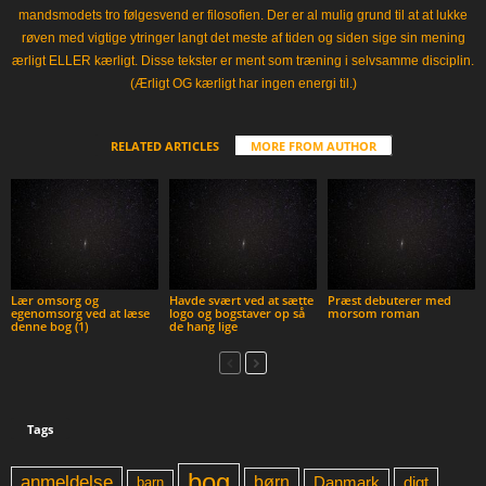
mandsmodets tro følgesvend er filosofien. Der er al mulig grund til at at lukke
røven med vigtige ytringer langt det meste af tiden og siden sige sin mening
ærligt ELLER kærligt. Disse tekster er ment som træning i selvsamme disciplin.
(Ærligt OG kærligt har ingen energi til.)
RELATED ARTICLES
MORE FROM AUTHOR
Lær omsorg og
Havde svært ved at sætte
Præst debuterer med
egenomsorg ved at læse
logo og bogstaver op så
morsom roman
denne bog (1)
de hang lige
Tags
bog
anmeldelse
børn
digt
Danmark
barn