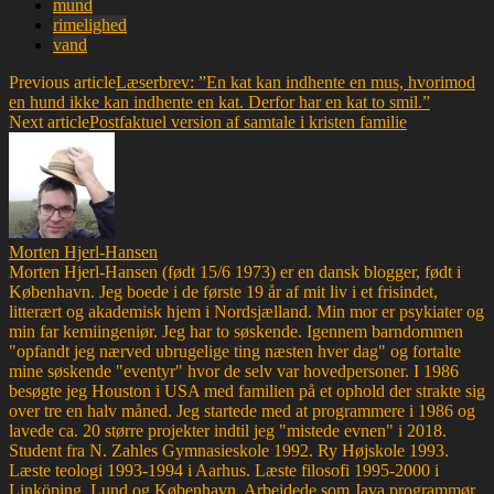
mund
rimelighed
vand
Previous article
Læserbrev: ”En kat kan indhente en mus, hvorimod
en hund ikke kan indhente en kat. Derfor har en kat to smil.”
Next article
Postfaktuel version af samtale i kristen familie
Morten Hjerl-Hansen
Morten Hjerl-Hansen (født 15/6 1973) er en dansk blogger, født i
København. Jeg boede i de første 19 år af mit liv i et frisindet,
litterært og akademisk hjem i Nordsjælland. Min mor er psykiater og
min far kemiingeniør. Jeg har to søskende. Igennem barndommen
"opfandt jeg nærved ubrugelige ting næsten hver dag" og fortalte
mine søskende "eventyr" hvor de selv var hovedpersoner. I 1986
besøgte jeg Houston i USA med familien på et ophold der strakte sig
over tre en halv måned. Jeg startede med at programmere i 1986 og
lavede ca. 20 større projekter indtil jeg "mistede evnen" i 2018.
Student fra N. Zahles Gymnasieskole 1992. Ry Højskole 1993.
Læste teologi 1993-1994 i Aarhus. Læste filosofi 1995-2000 i
Linköping, Lund og København. Arbejdede som Java programmør