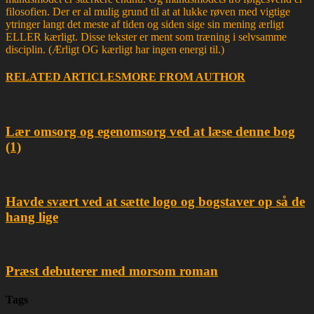
filosofien. Der er al mulig grund til at at lukke røven med vigtige
ytringer langt det meste af tiden og siden sige sin mening ærligt
ELLER kærligt. Disse tekster er ment som træning i selvsamme
disciplin. (Ærligt OG kærligt har ingen energi til.)
RELATED ARTICLES
MORE FROM AUTHOR
Lær omsorg og egenomsorg ved at læse denne bog
(1)
Havde svært ved at sætte logo og bogstaver op så de
hang lige
Præst debuterer med morsom roman
Tags