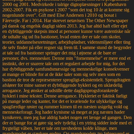
2000 og 2001. Medvirkede i talrige digtoplæsninger i København
2002-2007. Fik en psykose i 2007 "som det tog 10 år at komme sig
nogenlunde over". Gift med Else Andersen i 2010 og bosat i
Fårevejle. Far i 2014. Har skrevet netavisen The Other Newspaper
på dansk og engelsk dagligt siden 2013. Jeg har altid haft eller ejet
en dybtliggende skepsis imod at personer kunne være autentiske når
de udtalte sig ud fra bastioner, hvad enten der er tale om skoler,
teorier, uddannelsesretninger, arbejdspladser, vidensmiljøer eller ting
de selv finder på eller regner sig frem til. I samme stund de begynder
at tale ud fra bastioner springer det mig i øjnene at de bare er
personer, dvs. mennesker. Denne min "fornemmelse" er mere end et
instinkt, der er snarere tale om et regulært arbejde for mig, for det
har dybtliggende samfundsmæssige og menneskelige konsekvenser
at mange er blinde for at de ikke taler som sig selv men som en
bastion de tror de repræsenterer sprogligt-eksistentielt. Sprogdragten
afslører for mine sanser et dybtliggende hykleri og en uklædelig
arrogance. Jeg ønsker at udstille dette dagligsprogsforankrede
hykleri i mine tekster. Denne arrogance. Hykleriet er faktisk farligt
på mange leder og kanter, for det er kvælende for ulykkelige og
spagfærdige røster og rummer kimen til en næsten usigelig vold og
menneskeforagt. Jeg hader kynisme så meget at jeg næsten hader
kynikeren, men jeg har aldrig hadet nogen ret længe ad gangen. Den
der er bange for at gøre sig selv tydelig i en ytring sidder inde med et
frygteligt våben, her er tale om tavshedens kolde klinge, men
mandsmodet er stærkere endnu. Og mandsmodets tro følgesvend er