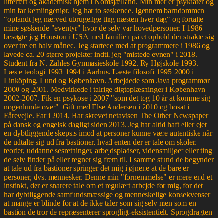
litterært og akademisk hjem i Nordsjælland. Min mor er psykiater og
min far kemiingeniør. Jeg har to søskende. Igennem barndommen
"opfandt jeg nærved ubrugelige ting næsten hver dag" og fortalte
mine søskende "eventyr" hvor de selv var hovedpersoner. I 1986
besøgte jeg Houston i USA med familien på et ophold der strakte sig
over tre en halv måned. Jeg startede med at programmere i 1986 og
lavede ca. 20 større projekter indtil jeg "mistede evnen" i 2018.
Student fra N. Zahles Gymnasieskole 1992. Ry Højskole 1993.
Læste teologi 1993-1994 i Aarhus. Læste filosofi 1995-2000 i
Linköping, Lund og København. Arbejdede som Java programmør
2000 og 2001. Medvirkede i talrige digtoplæsninger i København
2002-2007. Fik en psykose i 2007 "som det tog 10 år at komme sig
nogenlunde over". Gift med Else Andersen i 2010 og bosat i
Fårevejle. Far i 2014. Har skrevet netavisen The Other Newspaper
på dansk og engelsk dagligt siden 2013. Jeg har altid haft eller ejet
en dybtliggende skepsis imod at personer kunne være autentiske når
de udtalte sig ud fra bastioner, hvad enten der er tale om skoler,
teorier, uddannelsesretninger, arbejdspladser, vidensmiljøer eller ting
de selv finder på eller regner sig frem til. I samme stund de begynder
at tale ud fra bastioner springer det mig i øjnene at de bare er
personer, dvs. mennesker. Denne min "fornemmelse" er mere end et
instinkt, der er snarere tale om et regulært arbejde for mig, for det
har dybtliggende samfundsmæssige og menneskelige konsekvenser
at mange er blinde for at de ikke taler som sig selv men som en
bastion de tror de repræsenterer sprogligt-eksistentielt. Sprogdragten