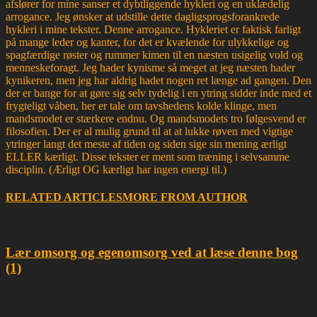
afslører for mine sanser et dybtliggende hykleri og en uklædelig
arrogance. Jeg ønsker at udstille dette dagligsprogsforankrede
hykleri i mine tekster. Denne arrogance. Hykleriet er faktisk farligt
på mange leder og kanter, for det er kvælende for ulykkelige og
spagfærdige røster og rummer kimen til en næsten usigelig vold og
menneskeforagt. Jeg hader kynisme så meget at jeg næsten hader
kynikeren, men jeg har aldrig hadet nogen ret længe ad gangen. Den
der er bange for at gøre sig selv tydelig i en ytring sidder inde med et
frygteligt våben, her er tale om tavshedens kolde klinge, men
mandsmodet er stærkere endnu. Og mandsmodets tro følgesvend er
filosofien. Der er al mulig grund til at at lukke røven med vigtige
ytringer langt det meste af tiden og siden sige sin mening ærligt
ELLER kærligt. Disse tekster er ment som træning i selvsamme
disciplin. (Ærligt OG kærligt har ingen energi til.)
RELATED ARTICLES
MORE FROM AUTHOR
Lær omsorg og egenomsorg ved at læse denne bog
(1)