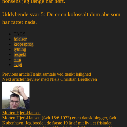
nonsens jeg længe har hørt.
Uddybende svar 5: Du er en kolossalt dum abe som
har fattet nada.
TAGS
følelser
kropssprog
lytning
respekt
sorg
svigt
Previous article
Tænkt samtale ved tænkt lejlighed
Next article
Interview med Niels Christian Beethoven
Morten Hjerl-Hansen
Morten Hjerl-Hansen (født 15/6 1973) er en dansk blogger, født i
København. Jeg boede i de første 19 år af mit liv i et frisindet,