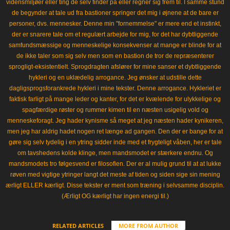
vidensmiljøer eller ting de selv finder på eller regner sig frem til. I samme stund
de begynder at tale ud fra bastioner springer det mig i øjnene at de bare er
personer, dvs. mennesker. Denne min "fornemmelse" er mere end et instinkt,
der er snarere tale om et regulært arbejde for mig, for det har dybtliggende
samfundsmæssige og menneskelige konsekvenser at mange er blinde for at
de ikke taler som sig selv men som en bastion de tror de repræsenterer
sprogligt-eksistentielt. Sprogdragten afslører for mine sanser et dybtliggende
hykleri og en uklædelig arrogance. Jeg ønsker at udstille dette
dagligsprogsforankrede hykleri i mine tekster. Denne arrogance. Hykleriet er
faktisk farligt på mange leder og kanter, for det er kvælende for ulykkelige og
spagfærdige røster og rummer kimen til en næsten usigelig vold og
menneskeforagt. Jeg hader kynisme så meget at jeg næsten hader kynikeren,
men jeg har aldrig hadet nogen ret længe ad gangen. Den der er bange for at
gøre sig selv tydelig i en ytring sidder inde med et frygteligt våben, her er tale
om tavshedens kolde klinge, men mandsmodet er stærkere endnu. Og
mandsmodets tro følgesvend er filosofien. Der er al mulig grund til at at lukke
røven med vigtige ytringer langt det meste af tiden og siden sige sin mening
ærligt ELLER kærligt. Disse tekster er ment som træning i selvsamme disciplin.
(Ærligt OG kærligt har ingen energi til.)
RELATED ARTICLES
MORE FROM AUTHOR