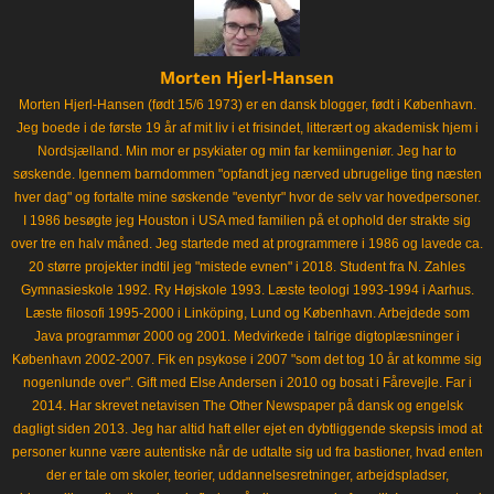
Morten Hjerl-Hansen
Morten Hjerl-Hansen (født 15/6 1973) er en dansk blogger, født i København.
Jeg boede i de første 19 år af mit liv i et frisindet, litterært og akademisk hjem i
Nordsjælland. Min mor er psykiater og min far kemiingeniør. Jeg har to
søskende. Igennem barndommen "opfandt jeg nærved ubrugelige ting næsten
hver dag" og fortalte mine søskende "eventyr" hvor de selv var hovedpersoner.
I 1986 besøgte jeg Houston i USA med familien på et ophold der strakte sig
over tre en halv måned. Jeg startede med at programmere i 1986 og lavede ca.
20 større projekter indtil jeg "mistede evnen" i 2018. Student fra N. Zahles
Gymnasieskole 1992. Ry Højskole 1993. Læste teologi 1993-1994 i Aarhus.
Læste filosofi 1995-2000 i Linköping, Lund og København. Arbejdede som
Java programmør 2000 og 2001. Medvirkede i talrige digtoplæsninger i
København 2002-2007. Fik en psykose i 2007 "som det tog 10 år at komme sig
nogenlunde over". Gift med Else Andersen i 2010 og bosat i Fårevejle. Far i
2014. Har skrevet netavisen The Other Newspaper på dansk og engelsk
dagligt siden 2013. Jeg har altid haft eller ejet en dybtliggende skepsis imod at
personer kunne være autentiske når de udtalte sig ud fra bastioner, hvad enten
der er tale om skoler, teorier, uddannelsesretninger, arbejdspladser,