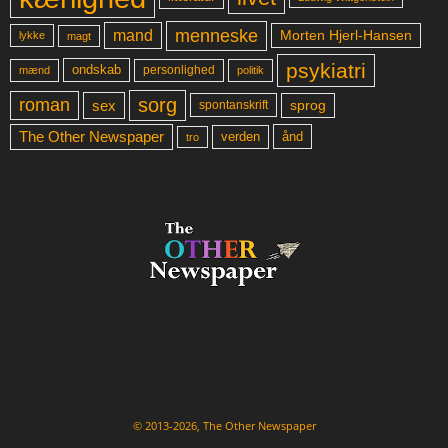
menneske
mand
Morten Hjerl-Hansen
lykke
magt
psykiatri
ondskab
mænd
personlighed
politik
sorg
roman
sex
sprog
spontanskrift
The Other Newspaper
ånd
verden
tro
© 2013-2026, The Other Newspaper