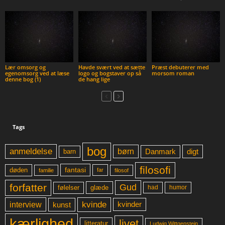
Lær omsorg og
Havde svært ved at sætte
Præst debuterer med
egenomsorg ved at læse
logo og bogstaver op så
morsom roman
denne bog (1)
de hang lige
Tags
bog
anmeldelse
børn
digt
Danmark
barn
filosofi
fantasi
døden
far
familie
filosof
forfatter
Gud
glæde
had
humor
følelser
kvinde
interview
kunst
kvinder
kærlighed
livet
litteratur
Ludwig Wittgenstein