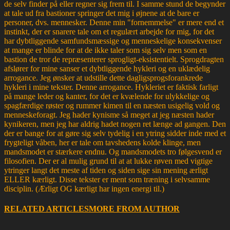
de selv finder på eller regner sig frem til. I samme stund de begynder
at tale ud fra bastioner springer det mig i øjnene at de bare er
personer, dvs. mennesker. Denne min "fornemmelse" er mere end et
instinkt, der er snarere tale om et regulært arbejde for mig, for det
har dybtliggende samfundsmæssige og menneskelige konsekvenser
at mange er blinde for at de ikke taler som sig selv men som en
bastion de tror de repræsenterer sprogligt-eksistentielt. Sprogdragten
afslører for mine sanser et dybtliggende hykleri og en uklædelig
arrogance. Jeg ønsker at udstille dette dagligsprogsforankrede
hykleri i mine tekster. Denne arrogance. Hykleriet er faktisk farligt
på mange leder og kanter, for det er kvælende for ulykkelige og
spagfærdige røster og rummer kimen til en næsten usigelig vold og
menneskeforagt. Jeg hader kynisme så meget at jeg næsten hader
kynikeren, men jeg har aldrig hadet nogen ret længe ad gangen. Den
der er bange for at gøre sig selv tydelig i en ytring sidder inde med et
frygteligt våben, her er tale om tavshedens kolde klinge, men
mandsmodet er stærkere endnu. Og mandsmodets tro følgesvend er
filosofien. Der er al mulig grund til at at lukke røven med vigtige
ytringer langt det meste af tiden og siden sige sin mening ærligt
ELLER kærligt. Disse tekster er ment som træning i selvsamme
disciplin. (Ærligt OG kærligt har ingen energi til.)
RELATED ARTICLES
MORE FROM AUTHOR