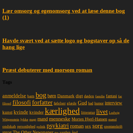
Lær omsorg og egenomsorg ved at læse denne bog
(1)
Havde svært ved at sætte logo og bogstaver op så de
hang lige
Præst debuterer med morsom roman
Tags
bog
anmeldelse
børn
Danmark
digt
døden
fantasi
barn
familie
far
filosofi
forfatter
Gud
interview
glæde
følelser
had
humor
filosof
kærlighed
livet
kvinde
kunst
kvinder
litteratur
Ludwig
menneske
mand
Morten Hjerl-Hansen
lykke
magt
mænd
Wittgenstein
psykiatri
sorg
roman
sex
ondskab
spontanskrift
personlighed
politik
The Other Newspaper
sprog
ånd
verden
tro