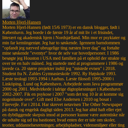
Morten Hjerl-Hansen
Morten Hjerl-Hansen (født 15/6 1973) er en dansk blogger, født i
København. Jeg boede i de første 19 år af mit liv i et frisindet,
litterært og akademisk hjem i Nordsjælland. Min mor er psykiater og
min far kemiingeniør. Jeg har to søskende. Igennem barndommen
"opfandt jeg nærved ubrugelige ting næsten hver dag" og fortalte
mine søskende "eventyr" hvor de selv var hovedpersoner. I 1986
besøgte jeg Houston i USA med familien på et ophold der strakte sig
over tre en halv måned. Jeg startede med at programmere i 1986 og
lavede ca. 20 større projekter indtil jeg "mistede evnen" i 2018.
Student fra N. Zahles Gymnasieskole 1992. Ry Højskole 1993.
Læste teologi 1993-1994 i Aarhus. Læste filosofi 1995-2000 i
Linköping, Lund og København. Arbejdede som Java programmør
2000 og 2001. Medvirkede i talrige digtoplæsninger i København
2002-2007. Fik en psykose i 2007 "som det tog 10 år at komme sig
nogenlunde over". Gift med Else Andersen i 2010 og bosat i
Fårevejle. Far i 2014. Har skrevet netavisen The Other Newspaper
på dansk og engelsk dagligt siden 2013. Jeg har altid haft eller ejet
en dybtliggende skepsis imod at personer kunne være autentiske når
de udtalte sig ud fra bastioner, hvad enten der er tale om skoler,
teorier, uddannelsesretninger, arbejdspladser, vidensmiljøer eller ting