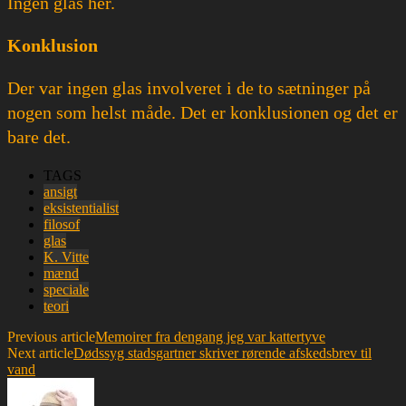
Ingen glas her.
Konklusion
Der var ingen glas involveret i de to sætninger på
nogen som helst måde. Det er konklusionen og det er
bare det.
TAGS
ansigt
eksistentialist
filosof
glas
K. Vitte
mænd
speciale
teori
Previous article
Memoirer fra dengang jeg var kattertyve
Next article
Dødssyg stadsgartner skriver rørende afskedsbrev til
vand