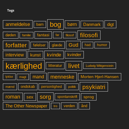
Tags
bog
anmeldelse
børn
digt
Danmark
barn
filosofi
fantasi
døden
far
familie
filosof
forfatter
Gud
glæde
had
humor
følelser
kvinde
interview
kunst
kvinder
kærlighed
livet
litteratur
Ludwig Wittgenstein
menneske
mand
Morten Hjerl-Hansen
lykke
magt
psykiatri
ondskab
mænd
personlighed
politik
sorg
roman
sex
sprog
spontanskrift
The Other Newspaper
ånd
verden
tro