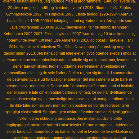
over tre en halv måned. Jeg startede med at programmere i 1986 og lavede ca.
20 større projekter indtil jeg "mistede evnen" i 2018. Student fra N. Zahles
Gymnasieskole 1992. Ry Højskole 1993. Læste teologi 1993-1994 i Aarhus.
Læste filosofi 1995-2000 i Linköping, Lund og København. Arbejdede som
Java programmør 2000 og 2001. Medvirkede i talrige digtoplæsninger i
København 2002-2007. Fik en psykose i 2007 "som det tog 10 år at komme sig
nogenlunde over". Gift med Else Andersen i 2010 og bosat i Fårevejle. Far i
2014. Har skrevet netavisen The Other Newspaper på dansk og engelsk
dagligt siden 2013. Jeg har altid haft eller ejet en dybtliggende skepsis imod at
personer kunne være autentiske når de udtalte sig ud fra bastioner, hvad enten
der er tale om skoler, teorier, uddannelsesretninger, arbejdspladser,
vidensmiljøer eller ting de selv finder på eller regner sig frem til. I samme stund
de begynder at tale ud fra bastioner springer det mig i øjnene at de bare er
personer, dvs. mennesker. Denne min "fornemmelse" er mere end et instinkt,
der er snarere tale om et regulært arbejde for mig, for det har dybtliggende
samfundsmæssige og menneskelige konsekvenser at mange er blinde for at
de ikke taler som sig selv men som en bastion de tror de repræsenterer
sprogligt-eksistentielt. Sprogdragten afslører for mine sanser et dybtliggende
hykleri og en uklædelig arrogance. Jeg ønsker at udstille dette
dagligsprogsforankrede hykleri i mine tekster. Denne arrogance. Hykleriet er
faktisk farligt på mange leder og kanter, for det er kvælende for ulykkelige og
spagfærdige røster og rummer kimen til en næsten usigelig vold og