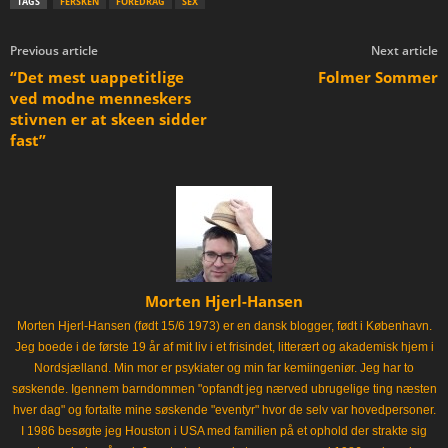
TAGS
FERSKEN
FOREDRAG
SEX
Previous article
Next article
“Det mest uappetitlige
Folmer Sommer
ved modne menneskers
stivnen er at skeen sidder
fast”
Morten Hjerl-Hansen
Morten Hjerl-Hansen (født 15/6 1973) er en dansk blogger, født i København.
Jeg boede i de første 19 år af mit liv i et frisindet, litterært og akademisk hjem i
Nordsjælland. Min mor er psykiater og min far kemiingeniør. Jeg har to
søskende. Igennem barndommen "opfandt jeg nærved ubrugelige ting næsten
hver dag" og fortalte mine søskende "eventyr" hvor de selv var hovedpersoner.
I 1986 besøgte jeg Houston i USA med familien på et ophold der strakte sig