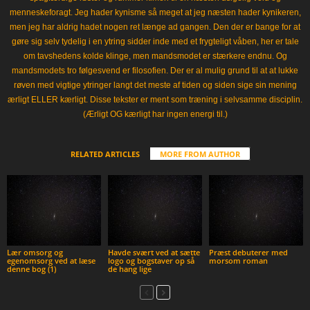
menneskeforagt. Jeg hader kynisme så meget at jeg næsten hader kynikeren,
men jeg har aldrig hadet nogen ret længe ad gangen. Den der er bange for at
gøre sig selv tydelig i en ytring sidder inde med et frygteligt våben, her er tale
om tavshedens kolde klinge, men mandsmodet er stærkere endnu. Og
mandsmodets tro følgesvend er filosofien. Der er al mulig grund til at at lukke
røven med vigtige ytringer langt det meste af tiden og siden sige sin mening
ærligt ELLER kærligt. Disse tekster er ment som træning i selvsamme disciplin.
(Ærligt OG kærligt har ingen energi til.)
RELATED ARTICLES
MORE FROM AUTHOR
Lær omsorg og
Havde svært ved at sætte
Præst debuterer med
egenomsorg ved at læse
logo og bogstaver op så
morsom roman
denne bog (1)
de hang lige