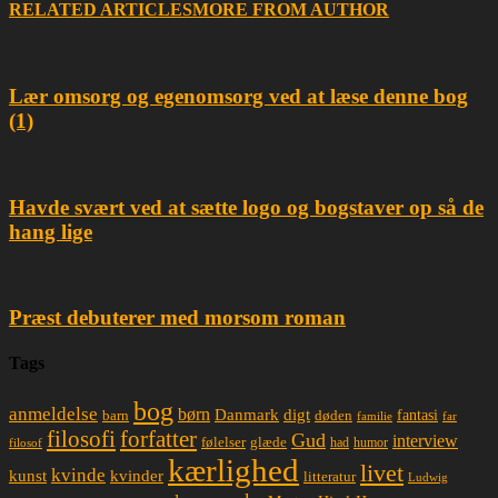
RELATED ARTICLES
MORE FROM AUTHOR
Lær omsorg og egenomsorg ved at læse denne bog
(1)
Havde svært ved at sætte logo og bogstaver op så de
hang lige
Præst debuterer med morsom roman
Tags
bog
anmeldelse
børn
Danmark
digt
døden
fantasi
barn
familie
far
filosofi
forfatter
Gud
interview
glæde
følelser
had
humor
filosof
kærlighed
livet
kvinde
kunst
kvinder
litteratur
Ludwig