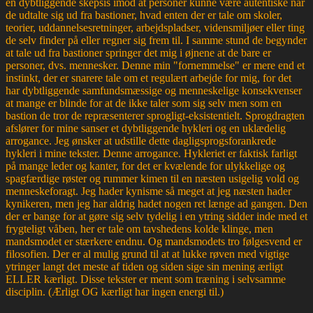
en dybtliggende skepsis imod at personer kunne være autentiske når
de udtalte sig ud fra bastioner, hvad enten der er tale om skoler,
teorier, uddannelsesretninger, arbejdspladser, vidensmiljøer eller ting
de selv finder på eller regner sig frem til. I samme stund de begynder
at tale ud fra bastioner springer det mig i øjnene at de bare er
personer, dvs. mennesker. Denne min "fornemmelse" er mere end et
instinkt, der er snarere tale om et regulært arbejde for mig, for det
har dybtliggende samfundsmæssige og menneskelige konsekvenser
at mange er blinde for at de ikke taler som sig selv men som en
bastion de tror de repræsenterer sprogligt-eksistentielt. Sprogdragten
afslører for mine sanser et dybtliggende hykleri og en uklædelig
arrogance. Jeg ønsker at udstille dette dagligsprogsforankrede
hykleri i mine tekster. Denne arrogance. Hykleriet er faktisk farligt
på mange leder og kanter, for det er kvælende for ulykkelige og
spagfærdige røster og rummer kimen til en næsten usigelig vold og
menneskeforagt. Jeg hader kynisme så meget at jeg næsten hader
kynikeren, men jeg har aldrig hadet nogen ret længe ad gangen. Den
der er bange for at gøre sig selv tydelig i en ytring sidder inde med et
frygteligt våben, her er tale om tavshedens kolde klinge, men
mandsmodet er stærkere endnu. Og mandsmodets tro følgesvend er
filosofien. Der er al mulig grund til at at lukke røven med vigtige
ytringer langt det meste af tiden og siden sige sin mening ærligt
ELLER kærligt. Disse tekster er ment som træning i selvsamme
disciplin. (Ærligt OG kærligt har ingen energi til.)