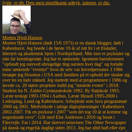
fylde, er dit. Dets mest signifikante udtryk, latteren, er din.
Morten Hjerl-Hansen
Morten Hjerl-Hansen (født 15/6 1973) er en dansk blogger, født i
København. Jeg boede i de første 19 år af mit liv i et frisindet,
litterært og akademisk hjem i Nordsjælland. Min mor er psykiater og
min far kemiingeniør. Jeg har to søskende. Igennem barndommen
"opfandt jeg nærved ubrugelige ting næsten hver dag" og fortalte
mine søskende "eventyr" hvor de selv var hovedpersoner. I 1986
besøgte jeg Houston i USA med familien på et ophold der strakte sig
over tre en halv måned. Jeg startede med at programmere i 1986 og
lavede ca. 20 større projekter indtil jeg "mistede evnen" i 2018.
Student fra N. Zahles Gymnasieskole 1992. Ry Højskole 1993.
Læste teologi 1993-1994 i Aarhus. Læste filosofi 1995-2000 i
Linköping, Lund og København. Arbejdede som Java programmør
2000 og 2001. Medvirkede i talrige digtoplæsninger i København
2002-2007. Fik en psykose i 2007 "som det tog 10 år at komme sig
nogenlunde over". Gift med Else Andersen i 2010 og bosat i
Fårevejle. Far i 2014. Har skrevet netavisen The Other Newspaper
på dansk og engelsk dagligt siden 2013. Jeg har altid haft eller ejet