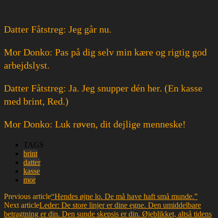
Datter Fåtstreg: Jeg går nu.
Mor Donko: Pas på dig selv min kære og rigtig god
arbejdslyst.
Datter Fåtstreg: Ja. Jeg snupper dén her. (En kasse
med brint, Red.)
Mor Donko: Luk røven, dit dejlige menneske!
TAGS
brint
datter
kasse
mor
Previous article
“Hendes øjne lo. De må have haft små munde.”
Next article
Leder: De store linjer er dine egne. Den umiddelbare
betragtning er din. Den sunde skepsis er din. Øjeblikket, altså tidens