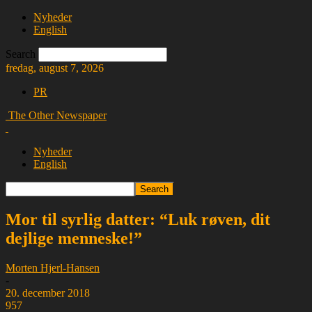
Nyheder
English
Search
fredag, august 7, 2026
PR
The Other Newspaper
Nyheder
English
Mor til syrlig datter: “Luk røven, dit
dejlige menneske!”
Morten Hjerl-Hansen
-
20. december 2018
957