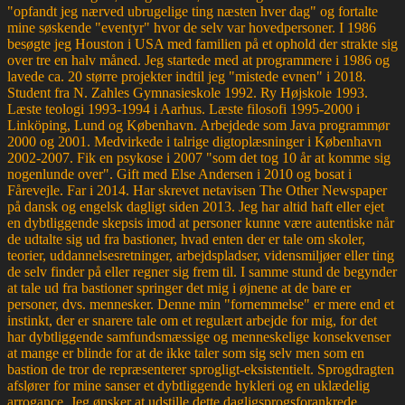
"opfandt jeg nærved ubrugelige ting næsten hver dag" og fortalte
mine søskende "eventyr" hvor de selv var hovedpersoner. I 1986
besøgte jeg Houston i USA med familien på et ophold der strakte sig
over tre en halv måned. Jeg startede med at programmere i 1986 og
lavede ca. 20 større projekter indtil jeg "mistede evnen" i 2018.
Student fra N. Zahles Gymnasieskole 1992. Ry Højskole 1993.
Læste teologi 1993-1994 i Aarhus. Læste filosofi 1995-2000 i
Linköping, Lund og København. Arbejdede som Java programmør
2000 og 2001. Medvirkede i talrige digtoplæsninger i København
2002-2007. Fik en psykose i 2007 "som det tog 10 år at komme sig
nogenlunde over". Gift med Else Andersen i 2010 og bosat i
Fårevejle. Far i 2014. Har skrevet netavisen The Other Newspaper
på dansk og engelsk dagligt siden 2013. Jeg har altid haft eller ejet
en dybtliggende skepsis imod at personer kunne være autentiske når
de udtalte sig ud fra bastioner, hvad enten der er tale om skoler,
teorier, uddannelsesretninger, arbejdspladser, vidensmiljøer eller ting
de selv finder på eller regner sig frem til. I samme stund de begynder
at tale ud fra bastioner springer det mig i øjnene at de bare er
personer, dvs. mennesker. Denne min "fornemmelse" er mere end et
instinkt, der er snarere tale om et regulært arbejde for mig, for det
har dybtliggende samfundsmæssige og menneskelige konsekvenser
at mange er blinde for at de ikke taler som sig selv men som en
bastion de tror de repræsenterer sprogligt-eksistentielt. Sprogdragten
afslører for mine sanser et dybtliggende hykleri og en uklædelig
arrogance. Jeg ønsker at udstille dette dagligsprogsforankrede