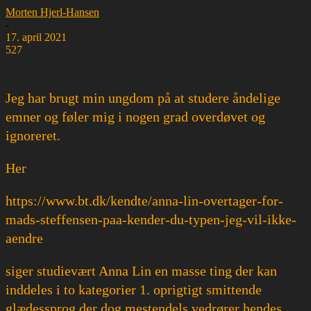
Morten Hjerl-Hansen
-
17. april 2021
527
Jeg har brugt min ungdom på at studere åndelige
emner og føler mig i nogen grad overdøvet og
ignoreret.
Her
https://www.bt.dk/kendte/anna-lin-overtager-for-
mads-steffensen-paa-kender-du-typen-jeg-vil-ikke-
aendre
siger studievært Anna Lin en masse ting der kan
inddeles i to kategorier 1. oprigtigt smittende
glædessprog der dog mestendels vedrører hendes