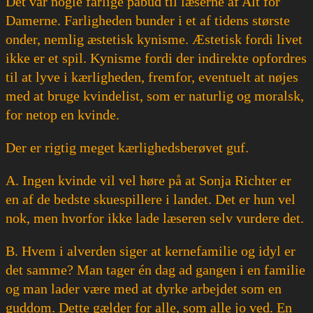
Det var nogle farlige påbud til læserne af Alt for
Damerne. Farligheden bunder i et af tidens største
onder, nemlig æstetisk kynisme. Æstetisk fordi livet
ikke er et spil. Kynisme fordi der indirekte opfordres
til at lyve i kærligheden, fremfor, eventuelt at nøjes
med at bruge kvindelist, som er naturlig og moralsk,
for netop en kvinde.
Der er rigtig meget kærlighedsberøvet guf.
A. Ingen kvinde vil vel høre på at Sonja Richter er
en af de bedste skuespillere i landet. Det er hun vel
nok, men hvorfor ikke lade læseren selv vurdere det.
B. Hvem i alverden siger at kernefamilie og idyl er
det samme? Man tager én dag ad gangen i en familie
og man lader være med at dyrke arbejdet som en
guddom. Dette gælder for alle, som alle jo ved. En