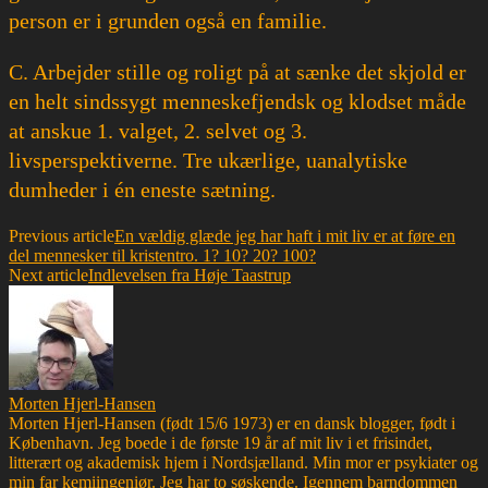
person er i grunden også en familie.
C. Arbejder stille og roligt på at sænke det skjold er
en helt sindssygt menneskefjendsk og klodset måde
at anskue 1. valget, 2. selvet og 3.
livsperspektiverne. Tre ukærlige, uanalytiske
dumheder i én eneste sætning.
Previous article
En vældig glæde jeg har haft i mit liv er at føre en
del mennesker til kristentro. 1? 10? 20? 100?
Next article
Indlevelsen fra Høje Taastrup
Morten Hjerl-Hansen
Morten Hjerl-Hansen (født 15/6 1973) er en dansk blogger, født i
København. Jeg boede i de første 19 år af mit liv i et frisindet,
litterært og akademisk hjem i Nordsjælland. Min mor er psykiater og
min far kemiingeniør. Jeg har to søskende. Igennem barndommen