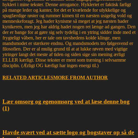
hykleri i mine tekster. Denne arrogance. Hykleriet er faktisk farligt
på mange leder og kanter, for det er kvælende for ulykkelige og
spagfærdige røster og rummer kimen til en næsten usigelig vold og
menneskeforagt. Jeg hader kynisme så meget at jeg næsten hader
kynikeren, men jeg har aldrig hadet nogen ret længe ad gangen. Den
der er bange for at gøre sig selv tydelig i en ytring sidder inde med et
frygteligt våben, her er tale om tavshedens kolde klinge, men
mandsmodet er stærkere endnu. Og mandsmodets tro følgesvend er
filosofien. Der er al mulig grund til at at lukke røven med vigtige
ytringer langt det meste af tiden og siden sige sin mening ærligt
ELLER kærligt. Disse tekster er ment som træning i selvsamme
disciplin. (Ærligt OG kærligt har ingen energi til.)
RELATED ARTICLES
MORE FROM AUTHOR
Lær omsorg og egenomsorg ved at læse denne bog
(1)
Havde svært ved at sætte logo og bogstaver op så de