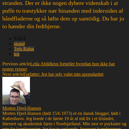
stranden. Der er ikke nogen dybere videnskab i at
puffe to træstykker nær hinanden med indersiden af
håndfladerne og så løfte dem op samtidig. Du har jo
to hænder din fedthjerne.
TAGS
strand
Tefu Rabat
træ
Previous article
Leila Abildkrus fortæller hvordan hun ikke har
nogen venner
Next article
Forfatter: Jeg har selv valgt min upopularitet
Morten Hjerl-Hansen
Morten Hjerl-Hansen (født 15/6 1973) er en dansk blogger, født i
København. Jeg boede i de første 19 år af mit liv i et frisindet,
litterært og akademisk hjem i Nordsjælland. Min mor er psykiater og
min far kemiingeniør. Jeg har to søskende. Igennem barndommen