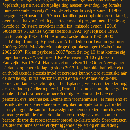
"opfandt jeg nærved ubrugelige ting næsten hver dag" og fortalte
mine søskende "eventyr" hvor de selv var hovedpersoner. I 1986
besøgte jeg Houston i USA med familien på et ophold der strakte sig
over tre en halv måned. Jeg startede med at programmere i 1986 og
lavede ca. 20 større projekter indtil jeg "mistede evnen" i 2018.
Student fra N. Zahles Gymnasieskole 1992. Ry Højskole 1993.
Læste teologi 1993-1994 i Aarhus. Læste filosofi 1995-2000 i
Linköping, Lund og København. Arbejdede som Java programmør
2000 og 2001. Medvirkede i talrige digtoplæsninger i København
2002-2007. Fik en psykose i 2007 "som det tog 10 år at komme sig
nogenlunde over". Gift med Else Andersen i 2010 og bosat i
Fårevejle. Far i 2014. Har skrevet netavisen The Other Newspaper
på dansk og engelsk dagligt siden 2013. Jeg har altid haft eller ejet
en dybtliggende skepsis imod at personer kunne være autentiske når
de udtalte sig ud fra bastioner, hvad enten der er tale om skoler,
teorier, uddannelsesretninger, arbejdspladser, vidensmiljøer eller ting
de selv finder på eller regner sig frem til. I samme stund de begynder
at tale ud fra bastioner springer det mig i øjnene at de bare er
personer, dvs. mennesker. Denne min "fornemmelse" er mere end et
instinkt, der er snarere tale om et regulært arbejde for mig, for det
har dybtliggende samfundsmæssige og menneskelige konsekvenser
at mange er blinde for at de ikke taler som sig selv men som en
bastion de tror de repræsenterer sprogligt-eksistentielt. Sprogdragten
afslører for mine sanser et dybtliggende hykleri og en uklædelig