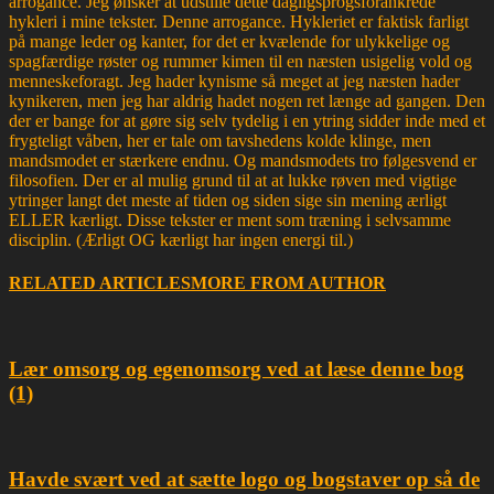
arrogance. Jeg ønsker at udstille dette dagligsprogsforankrede
hykleri i mine tekster. Denne arrogance. Hykleriet er faktisk farligt
på mange leder og kanter, for det er kvælende for ulykkelige og
spagfærdige røster og rummer kimen til en næsten usigelig vold og
menneskeforagt. Jeg hader kynisme så meget at jeg næsten hader
kynikeren, men jeg har aldrig hadet nogen ret længe ad gangen. Den
der er bange for at gøre sig selv tydelig i en ytring sidder inde med et
frygteligt våben, her er tale om tavshedens kolde klinge, men
mandsmodet er stærkere endnu. Og mandsmodets tro følgesvend er
filosofien. Der er al mulig grund til at at lukke røven med vigtige
ytringer langt det meste af tiden og siden sige sin mening ærligt
ELLER kærligt. Disse tekster er ment som træning i selvsamme
disciplin. (Ærligt OG kærligt har ingen energi til.)
RELATED ARTICLES
MORE FROM AUTHOR
Lær omsorg og egenomsorg ved at læse denne bog
(1)
Havde svært ved at sætte logo og bogstaver op så de