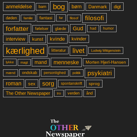
bog
anmeldelse
børn
digt
Danmark
barn
filosofi
fantasi
døden
far
familie
filosof
forfatter
Gud
glæde
had
humor
følelser
kvinde
interview
kunst
kvinder
kærlighed
livet
litteratur
Ludwig Wittgenstein
menneske
mand
Morten Hjerl-Hansen
lykke
magt
psykiatri
ondskab
mænd
personlighed
politik
sorg
roman
sex
sprog
spontanskrift
The Other Newspaper
ånd
verden
tro