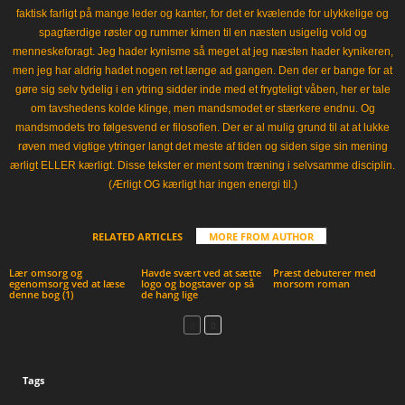
faktisk farligt på mange leder og kanter, for det er kvælende for ulykkelige og
spagfærdige røster og rummer kimen til en næsten usigelig vold og
menneskeforagt. Jeg hader kynisme så meget at jeg næsten hader kynikeren,
men jeg har aldrig hadet nogen ret længe ad gangen. Den der er bange for at
gøre sig selv tydelig i en ytring sidder inde med et frygteligt våben, her er tale
om tavshedens kolde klinge, men mandsmodet er stærkere endnu. Og
mandsmodets tro følgesvend er filosofien. Der er al mulig grund til at at lukke
røven med vigtige ytringer langt det meste af tiden og siden sige sin mening
ærligt ELLER kærligt. Disse tekster er ment som træning i selvsamme disciplin.
(Ærligt OG kærligt har ingen energi til.)
RELATED ARTICLES
MORE FROM AUTHOR
Lær omsorg og
Havde svært ved at sætte
Præst debuterer med
egenomsorg ved at læse
logo og bogstaver op så
morsom roman
denne bog (1)
de hang lige
Tags