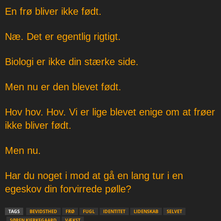
En frø bliver ikke født.
Næ. Det er egentlig rigtigt.
Biologi er ikke din stærke side.
Men nu er den blevet født.
Hov hov. Hov. Vi er lige blevet enige om at frøer
ikke bliver født.
Men nu.
Har du noget i mod at gå en lang tur i en
egeskov din forvirrede pølle?
TAGS
BEVIDSTHED
FRØ
FUGL
IDENTITET
LIDENSKAB
SELVET
SØREN KIERKEGAARD
VÆKST