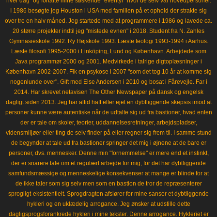
hver dag" og fortalte mine søskende "eventyr" hvor de selv var hovedpersoner.
I 1986 besøgte jeg Houston i USA med familien på et ophold der strakte sig
over tre en halv måned. Jeg startede med at programmere i 1986 og lavede ca.
20 større projekter indtil jeg "mistede evnen" i 2018. Student fra N. Zahles
Gymnasieskole 1992. Ry Højskole 1993. Læste teologi 1993-1994 i Aarhus.
Læste filosofi 1995-2000 i Linköping, Lund og København. Arbejdede som
Java programmør 2000 og 2001. Medvirkede i talrige digtoplæsninger i
København 2002-2007. Fik en psykose i 2007 "som det tog 10 år at komme sig
nogenlunde over". Gift med Else Andersen i 2010 og bosat i Fårevejle. Far i
2014. Har skrevet netavisen The Other Newspaper på dansk og engelsk
dagligt siden 2013. Jeg har altid haft eller ejet en dybtliggende skepsis imod at
personer kunne være autentiske når de udtalte sig ud fra bastioner, hvad enten
der er tale om skoler, teorier, uddannelsesretninger, arbejdspladser,
vidensmiljøer eller ting de selv finder på eller regner sig frem til. I samme stund
de begynder at tale ud fra bastioner springer det mig i øjnene at de bare er
personer, dvs. mennesker. Denne min "fornemmelse" er mere end et instinkt,
der er snarere tale om et regulært arbejde for mig, for det har dybtliggende
samfundsmæssige og menneskelige konsekvenser at mange er blinde for at
de ikke taler som sig selv men som en bastion de tror de repræsenterer
sprogligt-eksistentielt. Sprogdragten afslører for mine sanser et dybtliggende
hykleri og en uklædelig arrogance. Jeg ønsker at udstille dette
dagligsprogsforankrede hykleri i mine tekster. Denne arrogance. Hykleriet er