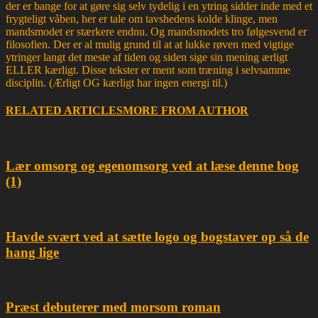
der er bange for at gøre sig selv tydelig i en ytring sidder inde med et
frygteligt våben, her er tale om tavshedens kolde klinge, men
mandsmodet er stærkere endnu. Og mandsmodets tro følgesvend er
filosofien. Der er al mulig grund til at at lukke røven med vigtige
ytringer langt det meste af tiden og siden sige sin mening ærligt
ELLER kærligt. Disse tekster er ment som træning i selvsamme
disciplin. (Ærligt OG kærligt har ingen energi til.)
RELATED ARTICLES
MORE FROM AUTHOR
Lær omsorg og egenomsorg ved at læse denne bog
(1)
Havde svært ved at sætte logo og bogstaver op så de
hang lige
Præst debuterer med morsom roman