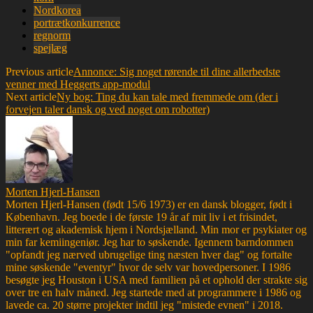
Nordkorea
portrætkonkurrence
regnorm
spejlæg
Previous article
Annonce: Sig noget rørende til dine allerbedste
venner med Heggerts app-modul
Next article
Ny bog: Ting du kan tale med fremmede om (der i
forvejen taler dansk og ved noget om robotter)
Morten Hjerl-Hansen
Morten Hjerl-Hansen (født 15/6 1973) er en dansk blogger, født i
København. Jeg boede i de første 19 år af mit liv i et frisindet,
litterært og akademisk hjem i Nordsjælland. Min mor er psykiater og
min far kemiingeniør. Jeg har to søskende. Igennem barndommen
"opfandt jeg nærved ubrugelige ting næsten hver dag" og fortalte
mine søskende "eventyr" hvor de selv var hovedpersoner. I 1986
besøgte jeg Houston i USA med familien på et ophold der strakte sig
over tre en halv måned. Jeg startede med at programmere i 1986 og
lavede ca. 20 større projekter indtil jeg "mistede evnen" i 2018.