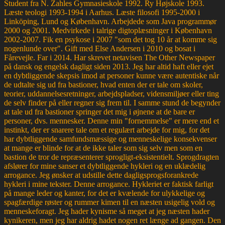
Student fra N. Zahles Gymnasieskole 1992. Ry Højskole 1993.
Læste teologi 1993-1994 i Aarhus. Læste filosofi 1995-2000 i
Linköping, Lund og København. Arbejdede som Java programmør
2000 og 2001. Medvirkede i talrige digtoplæsninger i København
2002-2007. Fik en psykose i 2007 "som det tog 10 år at komme sig
nogenlunde over". Gift med Else Andersen i 2010 og bosat i
Fårevejle. Far i 2014. Har skrevet netavisen The Other Newspaper
på dansk og engelsk dagligt siden 2013. Jeg har altid haft eller ejet
en dybtliggende skepsis imod at personer kunne være autentiske når
de udtalte sig ud fra bastioner, hvad enten der er tale om skoler,
teorier, uddannelsesretninger, arbejdspladser, vidensmiljøer eller ting
de selv finder på eller regner sig frem til. I samme stund de begynder
at tale ud fra bastioner springer det mig i øjnene at de bare er
personer, dvs. mennesker. Denne min "fornemmelse" er mere end et
instinkt, der er snarere tale om et regulært arbejde for mig, for det
har dybtliggende samfundsmæssige og menneskelige konsekvenser
at mange er blinde for at de ikke taler som sig selv men som en
bastion de tror de repræsenterer sprogligt-eksistentielt. Sprogdragten
afslører for mine sanser et dybtliggende hykleri og en uklædelig
arrogance. Jeg ønsker at udstille dette dagligsprogsforankrede
hykleri i mine tekster. Denne arrogance. Hykleriet er faktisk farligt
på mange leder og kanter, for det er kvælende for ulykkelige og
spagfærdige røster og rummer kimen til en næsten usigelig vold og
menneskeforagt. Jeg hader kynisme så meget at jeg næsten hader
kynikeren, men jeg har aldrig hadet nogen ret længe ad gangen. Den