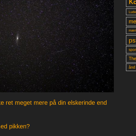
k
Ludw
me
mæn
ps
spon
The
ånd
nke ret meget mere på din elskerinde end
med pikken?