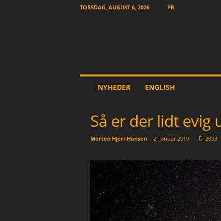
TORSDAG, AUGUST 6, 2026
PR
T
NYHEDER
ENGLISH
h
e
O
Så er der lidt evi
t
h
Morten Hjerl-Hansen
-
2. januar 2019
2093
e
r
N
e
w
s
p
a