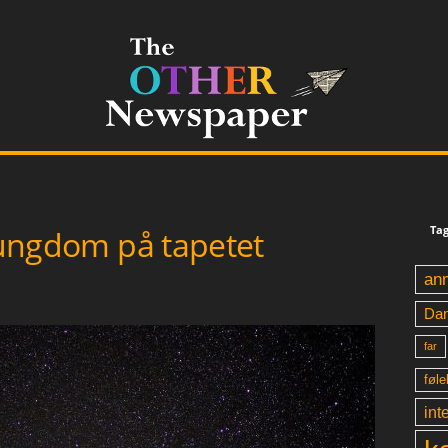
Tag
g ungdom på tapetet
an
Da
far
føle
int