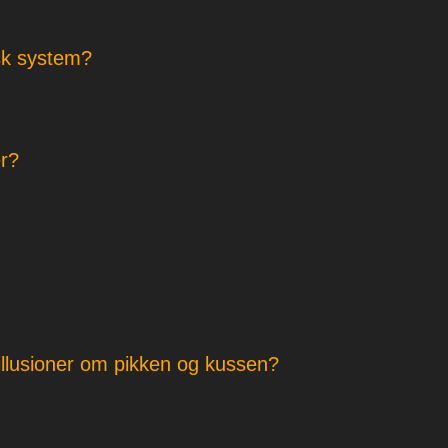
isk system?
er?
illusioner om pikken og kussen?