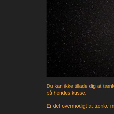
p
e
r
Du kan ikke tillade dig at tæ
på hendes kusse.
Er det overmodigt at tænke 