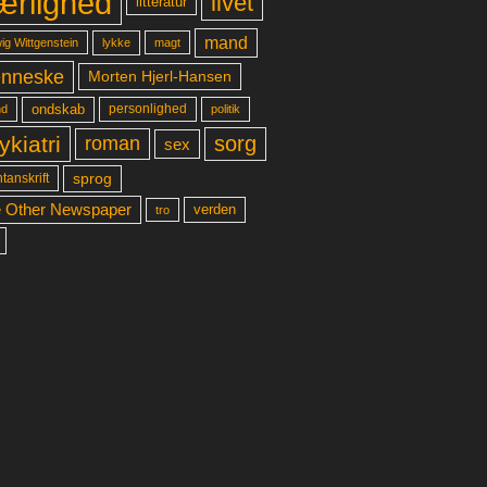
ærlighed
livet
litteratur
mand
lykke
ig Wittgenstein
magt
nneske
Morten Hjerl-Hansen
ondskab
d
personlighed
politik
ykiatri
sorg
roman
sex
sprog
tanskrift
 Other Newspaper
verden
tro