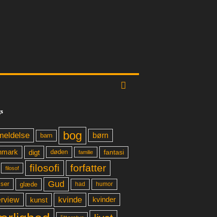
s
bog
meldelse
børn
barn
digt
fantasi
nmark
døden
familie
filosofi
forfatter
filosof
Gud
glæde
had
humor
lser
kvinde
erview
kunst
kvinder