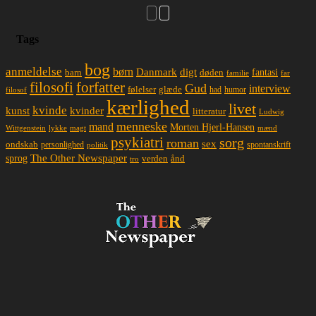
Tags
bog
anmeldelse
børn
Danmark
digt
døden
fantasi
barn
familie
far
filosofi
forfatter
Gud
interview
glæde
følelser
had
humor
filosof
kærlighed
livet
kvinde
kunst
kvinder
litteratur
Ludwig
menneske
mand
Morten Hjerl-Hansen
lykke
magt
mænd
Wittgenstein
psykiatri
sorg
roman
sex
ondskab
spontanskrift
personlighed
politik
The Other Newspaper
sprog
ånd
verden
tro