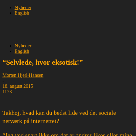
Nyheder
English
Nyheder
English
“Selvlede, hvor eksotisk!”
Morten Hjerl-Hansen
-
18. august 2015
1173
Takhøj, hvad kan du bedst lide ved det sociale
netværk på internettet?
“Jeg ved snart ikke om det er andres likes eller mine