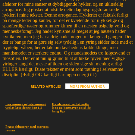
afslører for mine sanser et dybtliggende hykleri og en uklædelig
arrogance. Jeg ønsker at udstille dette dagligsprogsforankrede
hykleri i mine tekster. Denne arrogance. Hykleriet er faktisk farligt
på mange leder og kanter, for det er kvælende for ulykkelige og
spagfærdige røster og rummer kimen til en næsten usigelig vold og
menneskeforagt. Jeg hader kynisme så meget at jeg næsten hader
kynikeren, men jeg har aldrig hadet nogen ret længe ad gangen. Den
der er bange for at gøre sig selv tydelig i en ytring sidder inde med et
frygteligt våben, her er tale om tavshedens kolde klinge, men
mandsmodet er stærkere endnu. Og mandsmodets tro følgesvend er
filosofien. Der er al mulig grund til at at lukke røven med vigtige
ytringer langt det meste af tiden og siden sige sin mening ærligt
ELLER kærligt. Disse tekster er ment som træning i selvsamme
disciplin. (Ærligt OG kærligt har ingen energi til.)
RELATED ARTICLES
MORE FROM AUTHOR
Lær omsorg og egenomsorg
Havde svært ved at sætte
ved at læse denne bog (1)
logo og bogstaver op så de
hang lige
Præst debuterer med morsom
roman