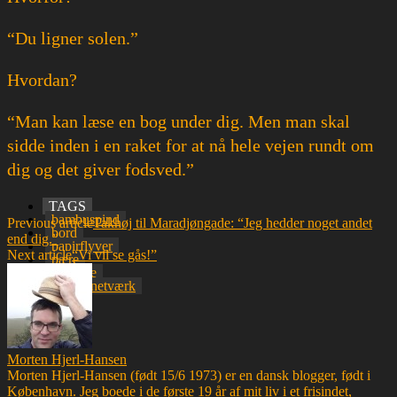
“Du ligner solen.”
Hvordan?
“Man kan læse en bog under dig. Men man skal
sidde inden i en raket for at nå hele vejen rundt om
dig og det giver fodsved.”
TAGS
bambuspind
Previous article
Takhøj til Maradjøngade: “Jeg hedder noget andet
bord
end dig.”
papirflyver
Next article
“Vi vil se gås!”
pære
selvlede
socialt netværk
solen
Morten Hjerl-Hansen
Morten Hjerl-Hansen (født 15/6 1973) er en dansk blogger, født i
København. Jeg boede i de første 19 år af mit liv i et frisindet,