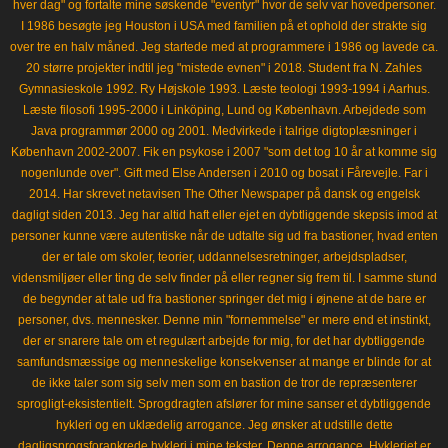
hver dag" og fortalte mine søskende "eventyr" hvor de selv var hovedpersoner.
I 1986 besøgte jeg Houston i USA med familien på et ophold der strakte sig
over tre en halv måned. Jeg startede med at programmere i 1986 og lavede ca.
20 større projekter indtil jeg "mistede evnen" i 2018. Student fra N. Zahles
Gymnasieskole 1992. Ry Højskole 1993. Læste teologi 1993-1994 i Aarhus.
Læste filosofi 1995-2000 i Linköping, Lund og København. Arbejdede som
Java programmør 2000 og 2001. Medvirkede i talrige digtoplæsninger i
København 2002-2007. Fik en psykose i 2007 "som det tog 10 år at komme sig
nogenlunde over". Gift med Else Andersen i 2010 og bosat i Fårevejle. Far i
2014. Har skrevet netavisen The Other Newspaper på dansk og engelsk
dagligt siden 2013. Jeg har altid haft eller ejet en dybtliggende skepsis imod at
personer kunne være autentiske når de udtalte sig ud fra bastioner, hvad enten
der er tale om skoler, teorier, uddannelsesretninger, arbejdspladser,
vidensmiljøer eller ting de selv finder på eller regner sig frem til. I samme stund
de begynder at tale ud fra bastioner springer det mig i øjnene at de bare er
personer, dvs. mennesker. Denne min "fornemmelse" er mere end et instinkt,
der er snarere tale om et regulært arbejde for mig, for det har dybtliggende
samfundsmæssige og menneskelige konsekvenser at mange er blinde for at
de ikke taler som sig selv men som en bastion de tror de repræsenterer
sprogligt-eksistentielt. Sprogdragten afslører for mine sanser et dybtliggende
hykleri og en uklædelig arrogance. Jeg ønsker at udstille dette
dagligsprogsforankrede hykleri i mine tekster. Denne arrogance. Hykleriet er