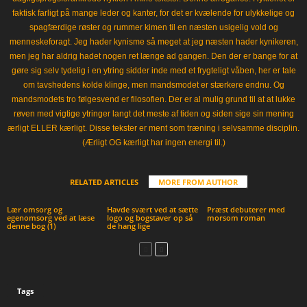
faktisk farligt på mange leder og kanter, for det er kvælende for ulykkelige og
spagfærdige røster og rummer kimen til en næsten usigelig vold og
menneskeforagt. Jeg hader kynisme så meget at jeg næsten hader kynikeren,
men jeg har aldrig hadet nogen ret længe ad gangen. Den der er bange for at
gøre sig selv tydelig i en ytring sidder inde med et frygteligt våben, her er tale
om tavshedens kolde klinge, men mandsmodet er stærkere endnu. Og
mandsmodets tro følgesvend er filosofien. Der er al mulig grund til at at lukke
røven med vigtige ytringer langt det meste af tiden og siden sige sin mening
ærligt ELLER kærligt. Disse tekster er ment som træning i selvsamme disciplin.
(Ærligt OG kærligt har ingen energi til.)
RELATED ARTICLES
MORE FROM AUTHOR
Lær omsorg og
Havde svært ved at sætte
Præst debuterer med
egenomsorg ved at læse
logo og bogstaver op så
morsom roman
denne bog (1)
de hang lige
Tags