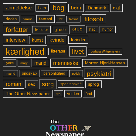
bog
anmeldelse
børn
digt
Danmark
barn
filosofi
fantasi
døden
far
familie
filosof
forfatter
Gud
glæde
had
humor
følelser
kvinde
interview
kunst
kvinder
kærlighed
livet
litteratur
Ludwig Wittgenstein
menneske
mand
Morten Hjerl-Hansen
lykke
magt
psykiatri
ondskab
mænd
personlighed
politik
sorg
roman
sex
sprog
spontanskrift
The Other Newspaper
ånd
verden
tro