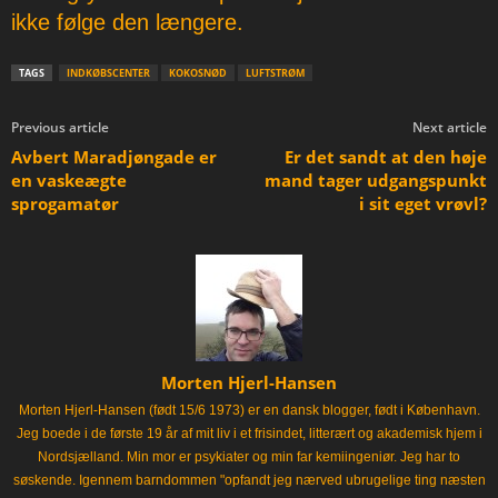
ikke følge den længere.
TAGS
INDKØBSCENTER
KOKOSNØD
LUFTSTRØM
Previous article
Next article
Avbert Maradjøngade er
Er det sandt at den høje
en vaskeægte
mand tager udgangspunkt
sprogamatør
i sit eget vrøvl?
Morten Hjerl-Hansen
Morten Hjerl-Hansen (født 15/6 1973) er en dansk blogger, født i København.
Jeg boede i de første 19 år af mit liv i et frisindet, litterært og akademisk hjem i
Nordsjælland. Min mor er psykiater og min far kemiingeniør. Jeg har to
søskende. Igennem barndommen "opfandt jeg nærved ubrugelige ting næsten