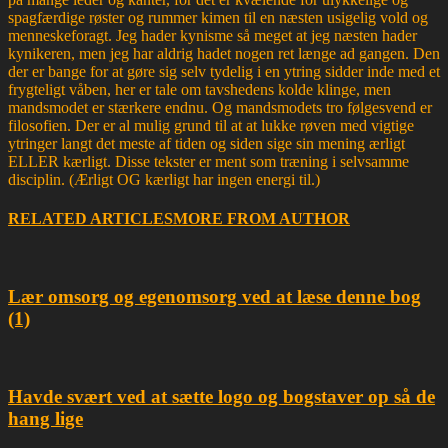
spagfærdige røster og rummer kimen til en næsten usigelig vold og
menneskeforagt. Jeg hader kynisme så meget at jeg næsten hader
kynikeren, men jeg har aldrig hadet nogen ret længe ad gangen. Den
der er bange for at gøre sig selv tydelig i en ytring sidder inde med et
frygteligt våben, her er tale om tavshedens kolde klinge, men
mandsmodet er stærkere endnu. Og mandsmodets tro følgesvend er
filosofien. Der er al mulig grund til at at lukke røven med vigtige
ytringer langt det meste af tiden og siden sige sin mening ærligt
ELLER kærligt. Disse tekster er ment som træning i selvsamme
disciplin. (Ærligt OG kærligt har ingen energi til.)
RELATED ARTICLES
MORE FROM AUTHOR
Lær omsorg og egenomsorg ved at læse denne bog
(1)
Havde svært ved at sætte logo og bogstaver op så de
hang lige