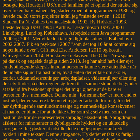
besøgte jeg Houston i USA med familien på et ophold der strakte sig
over tre en halv måned. Jeg startede med at programmere i 1986 og
lavede ca. 20 større projekter indtil jeg "mistede evnen" i 2018.
Student fra N. Zahles Gymnasieskole 1992. Ry Højskole 1993.
Læste teologi 1993-1994 i Aarhus. Læste filosofi 1995-2000 i
Linköping, Lund og København. Arbejdede som Java programmør
2000 og 2001. Medvirkede i talrige digtoplæsninger i København
2002-2007. Fik en psykose i 2007 "som det tog 10 år at komme sig
nogenlunde over". Gift med Else Andersen i 2010 og bosat i
Fårevejle. Far i 2014. Har skrevet netavisen The Other Newspaper
på dansk og engelsk dagligt siden 2013. Jeg har altid haft eller ejet
en dybtliggende skepsis imod at personer kunne være autentiske når
de udtalte sig ud fra bastioner, hvad enten der er tale om skoler,
teorier, uddannelsesretninger, arbejdspladser, vidensmiljøer eller ting
de selv finder på eller regner sig frem til. I samme stund de begynder
at tale ud fra bastioner springer det mig i øjnene at de bare er
personer, dvs. mennesker. Denne min "fornemmelse" er mere end et
instinkt, der er snarere tale om et regulært arbejde for mig, for det
har dybtliggende samfundsmæssige og menneskelige konsekvenser
at mange er blinde for at de ikke taler som sig selv men som en
bastion de tror de repræsenterer sprogligt-eksistentielt. Sprogdragten
afslører for mine sanser et dybtliggende hykleri og en uklædelig
arrogance. Jeg ønsker at udstille dette dagligsprogsforankrede
hykleri i mine tekster. Denne arrogance. Hykleriet er faktisk farligt
på mange leder og kanter, for det er kvælende for ulykkelige og