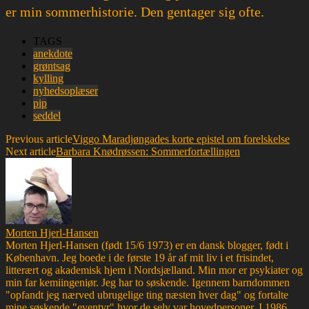
er min sommerhistorie. Den gentager sig ofte.
TAGS
anekdote
grøntsag
kylling
nyhedsoplæser
pip
seddel
Previous article
Viggo Maradjøngades korte epistel om forelskelse
Next article
Barbara Knødrøssen: Sommerfortællingen
Morten Hjerl-Hansen
Morten Hjerl-Hansen (født 15/6 1973) er en dansk blogger, født i
København. Jeg boede i de første 19 år af mit liv i et frisindet,
litterært og akademisk hjem i Nordsjælland. Min mor er psykiater og
min far kemiingeniør. Jeg har to søskende. Igennem barndommen
"opfandt jeg nærved ubrugelige ting næsten hver dag" og fortalte
mine søskende "eventyr" hvor de selv var hovedpersoner. I 1986