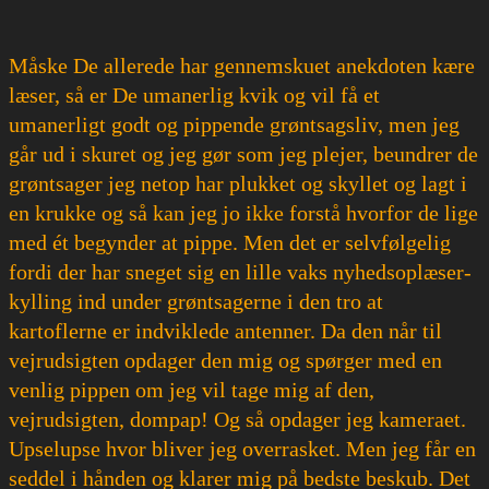
Måske De allerede har gennemskuet anekdoten kære
læser, så er De umanerlig kvik og vil få et
umanerligt godt og pippende grøntsagsliv, men jeg
går ud i skuret og jeg gør som jeg plejer, beundrer de
grøntsager jeg netop har plukket og skyllet og lagt i
en krukke og så kan jeg jo ikke forstå hvorfor de lige
med ét begynder at pippe. Men det er selvfølgelig
fordi der har sneget sig en lille vaks nyhedsoplæser-
kylling ind under grøntsagerne i den tro at
kartoflerne er indviklede antenner. Da den når til
vejrudsigten opdager den mig og spørger med en
venlig pippen om jeg vil tage mig af den,
vejrudsigten, dompap! Og så opdager jeg kameraet.
Upselupse hvor bliver jeg overrasket. Men jeg får en
seddel i hånden og klarer mig på bedste beskub. Det