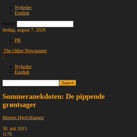
Nyheder
English
Search
fredag, august 7, 2026
PR
The Other Newspaper
Nyheder
English
Sommeranekdoten: De pippende
grøntsager
Morten Hjerl-Hansen
-
30. juli 2015
1176