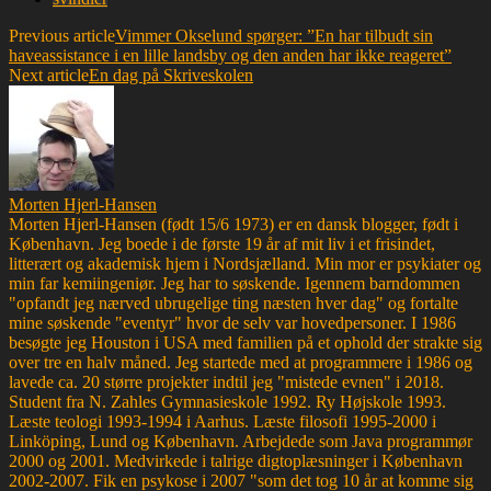
Previous article
Vimmer Okselund spørger: ”En har tilbudt sin
haveassistance i en lille landsby og den anden har ikke reageret”
Next article
En dag på Skriveskolen
Morten Hjerl-Hansen
Morten Hjerl-Hansen (født 15/6 1973) er en dansk blogger, født i
København. Jeg boede i de første 19 år af mit liv i et frisindet,
litterært og akademisk hjem i Nordsjælland. Min mor er psykiater og
min far kemiingeniør. Jeg har to søskende. Igennem barndommen
"opfandt jeg nærved ubrugelige ting næsten hver dag" og fortalte
mine søskende "eventyr" hvor de selv var hovedpersoner. I 1986
besøgte jeg Houston i USA med familien på et ophold der strakte sig
over tre en halv måned. Jeg startede med at programmere i 1986 og
lavede ca. 20 større projekter indtil jeg "mistede evnen" i 2018.
Student fra N. Zahles Gymnasieskole 1992. Ry Højskole 1993.
Læste teologi 1993-1994 i Aarhus. Læste filosofi 1995-2000 i
Linköping, Lund og København. Arbejdede som Java programmør
2000 og 2001. Medvirkede i talrige digtoplæsninger i København
2002-2007. Fik en psykose i 2007 "som det tog 10 år at komme sig