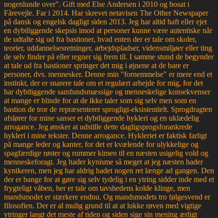
nogenlunde over". Gift med Else Andersen i 2010 og bosat i
Fårevejle. Far i 2014. Har skrevet netavisen The Other Newspaper
på dansk og engelsk dagligt siden 2013. Jeg har altid haft eller ejet
en dybtliggende skepsis imod at personer kunne være autentiske når
de udtalte sig ud fra bastioner, hvad enten der er tale om skoler,
teorier, uddannelsesretninger, arbejdspladser, vidensmiljøer eller ting
de selv finder på eller regner sig frem til. I samme stund de begynder
at tale ud fra bastioner springer det mig i øjnene at de bare er
personer, dvs. mennesker. Denne min "fornemmelse" er mere end et
instinkt, der er snarere tale om et regulært arbejde for mig, for det
har dybtliggende samfundsmæssige og menneskelige konsekvenser
at mange er blinde for at de ikke taler som sig selv men som en
bastion de tror de repræsenterer sprogligt-eksistentielt. Sprogdragten
afslører for mine sanser et dybtliggende hykleri og en uklædelig
arrogance. Jeg ønsker at udstille dette dagligsprogsforankrede
hykleri i mine tekster. Denne arrogance. Hykleriet er faktisk farligt
på mange leder og kanter, for det er kvælende for ulykkelige og
spagfærdige røster og rummer kimen til en næsten usigelig vold og
menneskeforagt. Jeg hader kynisme så meget at jeg næsten hader
kynikeren, men jeg har aldrig hadet nogen ret længe ad gangen. Den
der er bange for at gøre sig selv tydelig i en ytring sidder inde med et
frygteligt våben, her er tale om tavshedens kolde klinge, men
mandsmodet er stærkere endnu. Og mandsmodets tro følgesvend er
filosofien. Der er al mulig grund til at at lukke røven med vigtige
ytringer langt det meste af tiden og siden sige sin mening ærligt