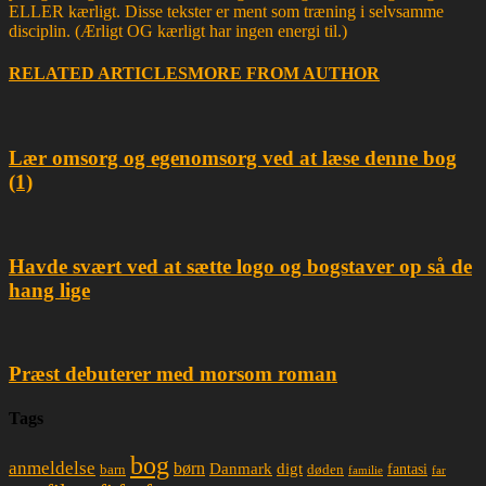
ELLER kærligt. Disse tekster er ment som træning i selvsamme
disciplin. (Ærligt OG kærligt har ingen energi til.)
RELATED ARTICLES
MORE FROM AUTHOR
Lær omsorg og egenomsorg ved at læse denne bog
(1)
Havde svært ved at sætte logo og bogstaver op så de
hang lige
Præst debuterer med morsom roman
Tags
bog
anmeldelse
børn
Danmark
digt
døden
fantasi
barn
familie
far