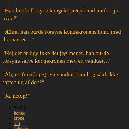
“Han burde forsyne kongekronens bund med… ja,
hvad?”
“Æhm, han burde forsyne kongekronens bund med
diamanter…”
“Nej det er lige ikke det jeg mener, han burde
forsyne selve kongekronen med en vandtæt…”
“Åh, nu forstår jeg. En vandtæt bund og så drikke
saften ud af den?”
“Ja, netop!”
TAGS
konge
krone
saft
svindler