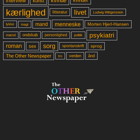
kvinde
interview
kunst
kvinder
kærlighed
livet
litteratur
Ludwig Wittgenstein
menneske
mand
Morten Hjerl-Hansen
lykke
magt
psykiatri
ondskab
mænd
personlighed
politik
sorg
roman
sex
sprog
spontanskrift
The Other Newspaper
ånd
verden
tro