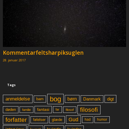
Kommentarfeltsharpiksuglen
28. januar 2017
Tags
bog
anmeldelse
børn
digt
Danmark
barn
filosofi
fantasi
døden
far
familie
filosof
forfatter
Gud
glæde
had
humor
følelser