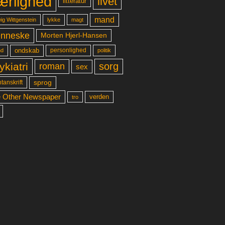
ærlighed
livet
litteratur
mand
lykke
ig Wittgenstein
magt
nneske
Morten Hjerl-Hansen
ondskab
d
personlighed
politik
ykiatri
sorg
roman
sex
sprog
tanskrift
 Other Newspaper
verden
tro