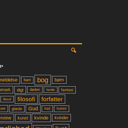
gs
bog
meldelse
børn
barn
digt
fantasi
nmark
døden
familie
filosofi
forfatter
filosof
Gud
glæde
had
humor
lser
kvinde
erview
kunst
kvinder