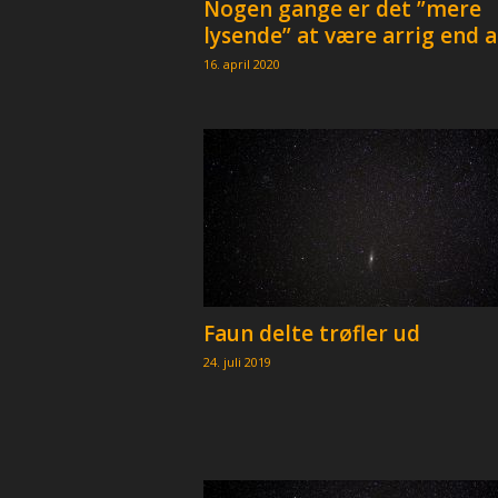
Nogen gange er det ”mere
p
lysende” at være arrig end at
e
r
16. april 2020
Faun delte trøfler ud
24. juli 2019