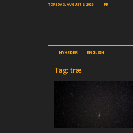
TORSDAG, AUGUST 6, 2026
PR
T
NYHEDER
ENGLISH
h
e
O
Tag: træ
t
h
e
r
N
e
w
s
p
a