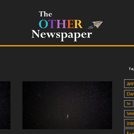
Ta
an
Da
far
føle
int