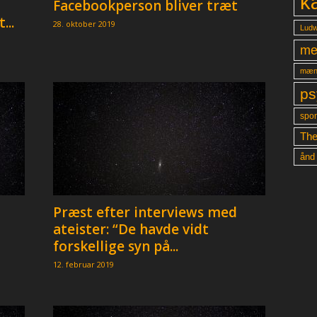
k
Facebookperson bliver træt
...
28. oktober 2019
Ludw
me
mæn
ps
spon
The
ånd
Præst efter interviews med
ateister: “De havde vidt
forskellige syn på...
12. februar 2019