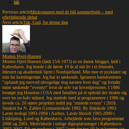
tak
Previous article
Miniromanen med de blå sommerfugle – med
efterfølgende debat
Next article
Tak, Gud, for denne dag
Morten Hjerl-Hansen
Morten Hjerl-Hansen (født 15/6 1973) er en dansk blogger, født i
København. Jeg boede i de første 19 år af mit liv i et frisindet,
litterært og akademisk hjem i Nordsjælland. Min mor er psykiater og
min far kemiingeniør. Jeg har to søskende. Igennem barndommen
"opfandt jeg nærved ubrugelige ting næsten hver dag" og fortalte
mine søskende "eventyr" hvor de selv var hovedpersoner. I 1986
besøgte jeg Houston i USA med familien på et ophold der strakte sig
over tre en halv måned. Jeg startede med at programmere i 1986 og
lavede ca. 20 større projekter indtil jeg "mistede evnen" i 2018.
Student fra N. Zahles Gymnasieskole 1992. Ry Højskole 1993.
Læste teologi 1993-1994 i Aarhus. Læste filosofi 1995-2000 i
Linköping, Lund og København. Arbejdede som Java programmør
2000 og 2001. Medvirkede i talrige digtoplæsninger i København
2002-2007. Fik en psykose i 2007 "som det tog 10 år at komme sig