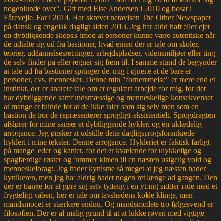
nogenlunde over". Gift med Else Andersen i 2010 og bosat i
Fårevejle. Far i 2014. Har skrevet netavisen The Other Newspaper
på dansk og engelsk dagligt siden 2013. Jeg har altid haft eller ejet
en dybtliggende skepsis imod at personer kunne være autentiske når
de udtalte sig ud fra bastioner, hvad enten der er tale om skoler,
teorier, uddannelsesretninger, arbejdspladser, vidensmiljøer eller ting
de selv finder på eller regner sig frem til. I samme stund de begynder
at tale ud fra bastioner springer det mig i øjnene at de bare er
personer, dvs. mennesker. Denne min "fornemmelse" er mere end et
instinkt, der er snarere tale om et regulært arbejde for mig, for det
har dybtliggende samfundsmæssige og menneskelige konsekvenser
at mange er blinde for at de ikke taler som sig selv men som en
bastion de tror de repræsenterer sprogligt-eksistentielt. Sprogdragten
afslører for mine sanser et dybtliggende hykleri og en uklædelig
arrogance. Jeg ønsker at udstille dette dagligsprogsforankrede
hykleri i mine tekster. Denne arrogance. Hykleriet er faktisk farligt
på mange leder og kanter, for det er kvælende for ulykkelige og
spagfærdige røster og rummer kimen til en næsten usigelig vold og
menneskeforagt. Jeg hader kynisme så meget at jeg næsten hader
kynikeren, men jeg har aldrig hadet nogen ret længe ad gangen. Den
der er bange for at gøre sig selv tydelig i en ytring sidder inde med et
frygteligt våben, her er tale om tavshedens kolde klinge, men
mandsmodet er stærkere endnu. Og mandsmodets tro følgesvend er
filosofien. Der er al mulig grund til at at lukke røven med vigtige