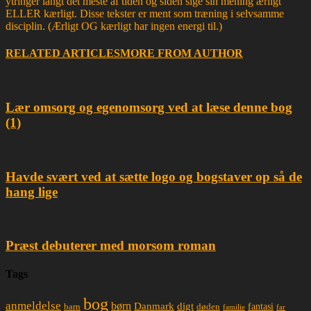
ytringer langt det meste af tiden og siden sige sin mening ærligt
ELLER kærligt. Disse tekster er ment som træning i selvsamme
disciplin. (Ærligt OG kærligt har ingen energi til.)
RELATED ARTICLES
MORE FROM AUTHOR
Lær omsorg og egenomsorg ved at læse denne bog
(1)
Havde svært ved at sætte logo og bogstaver op så de
hang lige
Præst debuterer med morsom roman
Tags
bog
anmeldelse
børn
Danmark
digt
døden
fantasi
barn
familie
far