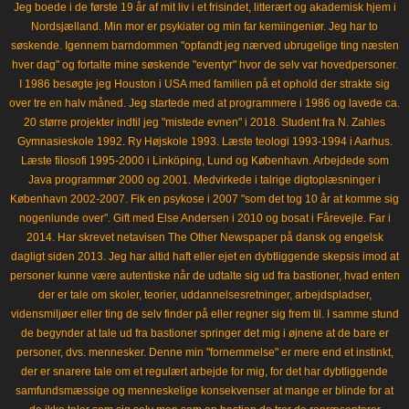
Jeg boede i de første 19 år af mit liv i et frisindet, litterært og akademisk hjem i
Nordsjælland. Min mor er psykiater og min far kemiingeniør. Jeg har to
søskende. Igennem barndommen "opfandt jeg nærved ubrugelige ting næsten
hver dag" og fortalte mine søskende "eventyr" hvor de selv var hovedpersoner.
I 1986 besøgte jeg Houston i USA med familien på et ophold der strakte sig
over tre en halv måned. Jeg startede med at programmere i 1986 og lavede ca.
20 større projekter indtil jeg "mistede evnen" i 2018. Student fra N. Zahles
Gymnasieskole 1992. Ry Højskole 1993. Læste teologi 1993-1994 i Aarhus.
Læste filosofi 1995-2000 i Linköping, Lund og København. Arbejdede som
Java programmør 2000 og 2001. Medvirkede i talrige digtoplæsninger i
København 2002-2007. Fik en psykose i 2007 "som det tog 10 år at komme sig
nogenlunde over". Gift med Else Andersen i 2010 og bosat i Fårevejle. Far i
2014. Har skrevet netavisen The Other Newspaper på dansk og engelsk
dagligt siden 2013. Jeg har altid haft eller ejet en dybtliggende skepsis imod at
personer kunne være autentiske når de udtalte sig ud fra bastioner, hvad enten
der er tale om skoler, teorier, uddannelsesretninger, arbejdspladser,
vidensmiljøer eller ting de selv finder på eller regner sig frem til. I samme stund
de begynder at tale ud fra bastioner springer det mig i øjnene at de bare er
personer, dvs. mennesker. Denne min "fornemmelse" er mere end et instinkt,
der er snarere tale om et regulært arbejde for mig, for det har dybtliggende
samfundsmæssige og menneskelige konsekvenser at mange er blinde for at