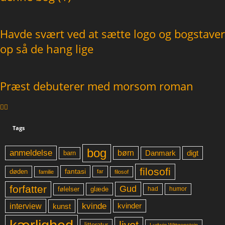
Havde svært ved at sætte logo og bogstaver
op så de hang lige
Præst debuterer med morsom roman
Tags
bog
anmeldelse
børn
digt
Danmark
barn
filosofi
fantasi
døden
far
familie
filosof
forfatter
Gud
glæde
had
humor
følelser
kvinde
interview
kunst
kvinder