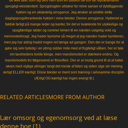
de ikke taler som sig selv men som en bastion de tror de repræsenterer
sprogligt-eksistentielt. Sprogdragten afslører for mine sanser et dybtliggende
hykleri og en uklædelig arrogance. Jeg ønsker at udstille dette
dagligsprogsforankrede hykleri i mine tekster. Denne arrogance. Hykleriet er
faktisk farligt på mange leder og kanter, for det er kvælende for ulykkelige og
spagfærdige røster og rummer kimen til en næsten usigelig vold og
menneskeforagt. Jeg hader kynisme så meget at jeg næsten hader kynikeren,
men jeg har aldrig hadet nogen ret længe ad gangen. Den der er bange for at
gøre sig selv tydelig i en ytring sidder inde med et frygteligt våben, her er tale
om tavshedens kolde klinge, men mandsmodet er stærkere endnu. Og
mandsmodets tro følgesvend er filosofien. Der er al mulig grund til at at lukke
røven med vigtige ytringer langt det meste af tiden og siden sige sin mening
ærligt ELLER kærligt. Disse tekster er ment som træning i selvsamme disciplin.
(Ærligt OG kærligt har ingen energi til.)
RELATED ARTICLES
MORE FROM AUTHOR
Lær omsorg og egenomsorg ved at læse
denne bog (1)