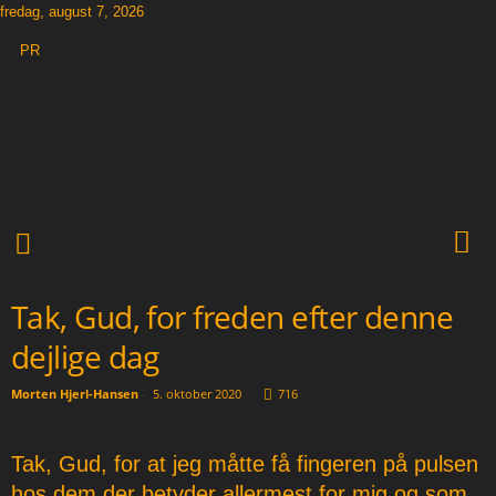
fredag, august 7, 2026
PR
T
h
e
O
t
h
e
r
N
Tak, Gud, for freden efter denne
e
w
dejlige dag
s
p
Morten Hjerl-Hansen
-
5. oktober 2020
716
a
p
e
Tak, Gud, for at jeg måtte få fingeren på pulsen
r
hos dem der betyder allermest for mig og som