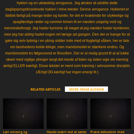
hykleri og en uklædelig arrogance. Jeg ønsker at udstille dette
dagligsprogsforankrede hykleri i mine tekster. Denne arrogance. Hykleriet er
faktisk farligt på mange leder og kanter, for det er kvælende for ulykkelige og
spagfærdige røster og rummer kimen til en næsten usigelig vold og
menneskeforagt. Jeg hader kynisme så meget at jeg næsten hader kynikeren,
men jeg har aldrig hadet nogen ret længe ad gangen. Den der er bange for at
gøre sig selv tydelig i en ytring sidder inde med et frygteligt våben, her er tale
om tavshedens kolde klinge, men mandsmodet er stærkere endnu. Og
mandsmodets tro følgesvend er filosofien. Der er al mulig grund til at at lukke
røven med vigtige ytringer langt det meste af tiden og siden sige sin mening
ærligt ELLER kærligt. Disse tekster er ment som træning i selvsamme disciplin.
(Ærligt OG kærligt har ingen energi til.)
RELATED ARTICLES
MORE FROM AUTHOR
Lær omsorg og
Havde svært ved at sætte
Præst debuterer med