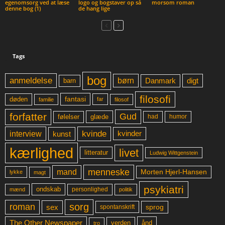
egenomsorg ved at læse
logo og bogstaver op så
morsom roman
denne bog (1)
de hang lige
Tags
bog
anmeldelse
børn
digt
Danmark
barn
filosofi
fantasi
døden
far
familie
filosof
forfatter
Gud
glæde
had
humor
følelser
kvinde
interview
kunst
kvinder
kærlighed
livet
litteratur
Ludwig Wittgenstein
menneske
mand
Morten Hjerl-Hansen
lykke
magt
psykiatri
ondskab
mænd
personlighed
politik
sorg
roman
sex
sprog
spontanskrift
The Other Newspaper
ånd
verden
tro