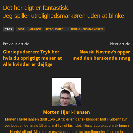
Det her digt er fantastisk.
Jeg spiller utrolighedsmarkøren uden at blinke.
TAGS
DIGT
MARKØR
UTROLIGHED
UTROLIGHEDSMARKØREN
Previous article
Next article
Gloriepudseren: Tryk her
Nøvski Nøvnøv’s opgør
hvis du oprigtigt mener at
med den herskende smag
Alle kvinder er dejlige
Morten Hjerl-Hansen
Morten Hjerl-Hansen (født 15/6 1973) er en dansk blogger, født i København.
Jeg boede i de første 19 år af mit liv i et frisindet, litterært og akademisk hjem i
Nordsjælland. Min mor er psykiater og min far kemiingeniør. Jeg har to