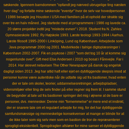
søskende. Igennem barndommen "opfandt jeg nærved ubrugelige ting næsten
hver dag" og fortalte mine søskende "eventyr" hvor de selv var hovedpersoner.
I 1986 besøgte jeg Houston i USA med familien på et ophold der strakte sig
over tre en halv måned. Jeg startede med at programmere i 1986 og lavede ca.
20 større projekter indtil jeg "mistede evnen" i 2018. Student fra N. Zahles
Gymnasieskole 1992. Ry Højskole 1993. Læste teologi 1993-1994 i Aarhus.
Læste filosofi 1995-2000 i Linköping, Lund og København. Arbejdede som
Java programmør 2000 og 2001. Medvirkede i talrige digtoplæsninger i
København 2002-2007. Fik en psykose i 2007 "som det tog 10 år at komme sig
nogenlunde over". Gift med Else Andersen i 2010 og bosat i Fårevejle. Far i
2014. Har skrevet netavisen The Other Newspaper på dansk og engelsk
dagligt siden 2013. Jeg har altid haft eller ejet en dybtliggende skepsis imod at
personer kunne være autentiske når de udtalte sig ud fra bastioner, hvad enten
der er tale om skoler, teorier, uddannelsesretninger, arbejdspladser,
vidensmiljøer eller ting de selv finder på eller regner sig frem til. I samme stund
de begynder at tale ud fra bastioner springer det mig i øjnene at de bare er
personer, dvs. mennesker. Denne min "fornemmelse" er mere end et instinkt,
der er snarere tale om et regulært arbejde for mig, for det har dybtliggende
samfundsmæssige og menneskelige konsekvenser at mange er blinde for at
de ikke taler som sig selv men som en bastion de tror de repræsenterer
sprogligt-eksistentielt. Sprogdragten afslører for mine sanser et dybtliggende