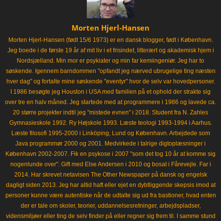
Morten Hjerl-Hansen
Morten Hjerl-Hansen (født 15/6 1973) er en dansk blogger, født i København.
Jeg boede i de første 19 år af mit liv i et frisindet, litterært og akademisk hjem i
Nordsjælland. Min mor er psykiater og min far kemiingeniør. Jeg har to
søskende. Igennem barndommen "opfandt jeg nærved ubrugelige ting næsten
hver dag" og fortalte mine søskende "eventyr" hvor de selv var hovedpersoner.
I 1986 besøgte jeg Houston i USA med familien på et ophold der strakte sig
over tre en halv måned. Jeg startede med at programmere i 1986 og lavede ca.
20 større projekter indtil jeg "mistede evnen" i 2018. Student fra N. Zahles
Gymnasieskole 1992. Ry Højskole 1993. Læste teologi 1993-1994 i Aarhus.
Læste filosofi 1995-2000 i Linköping, Lund og København. Arbejdede som
Java programmør 2000 og 2001. Medvirkede i talrige digtoplæsninger i
København 2002-2007. Fik en psykose i 2007 "som det tog 10 år at komme sig
nogenlunde over". Gift med Else Andersen i 2010 og bosat i Fårevejle. Far i
2014. Har skrevet netavisen The Other Newspaper på dansk og engelsk
dagligt siden 2013. Jeg har altid haft eller ejet en dybtliggende skepsis imod at
personer kunne være autentiske når de udtalte sig ud fra bastioner, hvad enten
der er tale om skoler, teorier, uddannelsesretninger, arbejdspladser,
vidensmiljøer eller ting de selv finder på eller regner sig frem til. I samme stund