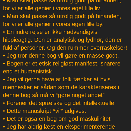
• Man skal passe så utrolig godt på hinanden,
for vi er alle genier i vores eget lille liv.
• Man skal passe så utrolig godt på hinanden,
for vi er alle genier i vores egen lille by.
• En indre rejse er ikke nødvendigvis
hippieagtig. Den er analytisk og lydhør, den er
fuld af personer. Og den rummer overraskelser!
• Jeg tror denne bog vil gøre en masse godt.
• Bogen er et etisk-religiøst manifest, snarere
end et humanistisk
• Jeg vil gerne have at folk tænker at hvis
mennesker er sådan som de karakteriseres i
denne bog så må vi “gøre noget andet”
• Forener det sprælske og det intellektuelle
• Dette manuskript *vil* udgives.
• Det er også en bog om god maskulinitet
• Jeg har aldrig læst en eksperimenterende