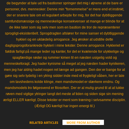
de begynder at tale ud fra bastioner springer det mig i øjnene at de bare er
personer, dvs. mennesker. Denne min "fornemmelse" er mere end et instinkt,
der er snarere tale om et regulært arbejde for mig, for det har dybtliggende
samfundsmæssige og menneskelige konsekvenser at mange er blinde for at
de ikke taler som sig selv men som en bastion de tror de repræsenterer
sprogligt-eksistentielt. Sprogdragten afslører for mine sanser et dybtliggende
hykleri og en uklædelig arrogance. Jeg ønsker at udstille dette
dagligsprogsforankrede hykleri i mine tekster. Denne arrogance. Hykleriet er
faktisk farligt på mange leder og kanter, for det er kvælende for ulykkelige og
spagfærdige røster og rummer kimen til en næsten usigelig vold og
menneskeforagt. Jeg hader kynisme så meget at jeg næsten hader kynikeren,
men jeg har aldrig hadet nogen ret længe ad gangen. Den der er bange for at
gøre sig selv tydelig i en ytring sidder inde med et frygteligt våben, her er tale
om tavshedens kolde klinge, men mandsmodet er stærkere endnu. Og
mandsmodets tro følgesvend er filosofien. Der er al mulig grund til at at lukke
røven med vigtige ytringer langt det meste af tiden og siden sige sin mening
ærligt ELLER kærligt. Disse tekster er ment som træning i selvsamme disciplin.
(Ærligt OG kærligt har ingen energi til.)
RELATED ARTICLES
MORE FROM AUTHOR