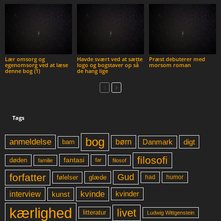
Lær omsorg og
Havde svært ved at sætte
Præst debuterer med
egenomsorg ved at læse
logo og bogstaver op så
morsom roman
denne bog (1)
de hang lige
Tags
bog
anmeldelse
børn
digt
Danmark
barn
filosofi
fantasi
døden
far
familie
filosof
forfatter
Gud
glæde
had
humor
følelser
kvinde
interview
kunst
kvinder
kærlighed
livet
litteratur
Ludwig Wittgenstein