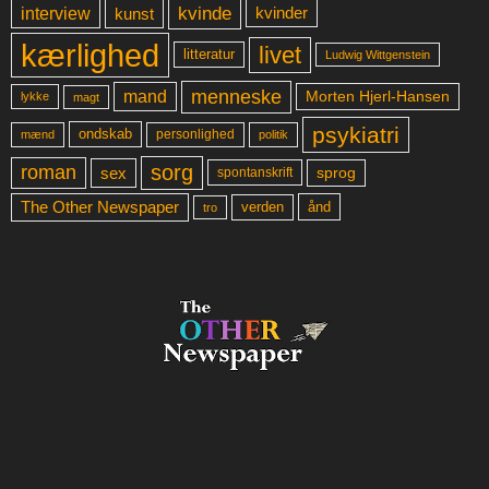
kvinde
interview
kunst
kvinder
kærlighed
livet
litteratur
Ludwig Wittgenstein
menneske
mand
Morten Hjerl-Hansen
lykke
magt
psykiatri
ondskab
mænd
personlighed
politik
sorg
roman
sex
sprog
spontanskrift
The Other Newspaper
ånd
verden
tro