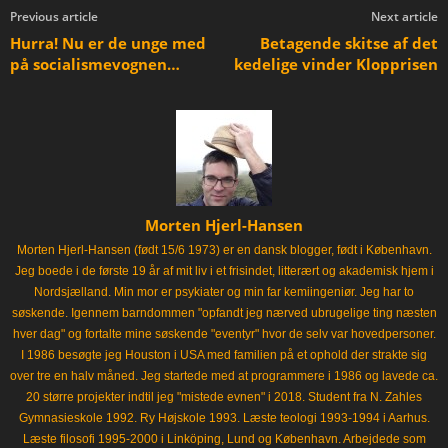
Previous article
Next article
Hurra! Nu er de unge med
Betagende skitse af det
på socialismevognen…
kedelige vinder Klopprisen
Morten Hjerl-Hansen
Morten Hjerl-Hansen (født 15/6 1973) er en dansk blogger, født i København.
Jeg boede i de første 19 år af mit liv i et frisindet, litterært og akademisk hjem i
Nordsjælland. Min mor er psykiater og min far kemiingeniør. Jeg har to
søskende. Igennem barndommen "opfandt jeg nærved ubrugelige ting næsten
hver dag" og fortalte mine søskende "eventyr" hvor de selv var hovedpersoner.
I 1986 besøgte jeg Houston i USA med familien på et ophold der strakte sig
over tre en halv måned. Jeg startede med at programmere i 1986 og lavede ca.
20 større projekter indtil jeg "mistede evnen" i 2018. Student fra N. Zahles
Gymnasieskole 1992. Ry Højskole 1993. Læste teologi 1993-1994 i Aarhus.
Læste filosofi 1995-2000 i Linköping, Lund og København. Arbejdede som