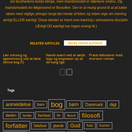
om tavshedens kolde klinge, men mandsmodet er stærkere endnu. Og
mandsmodets tro følgesvend er filosofien. Der er al mulig grund til at at lukke
røven med vigtige ytringer langt det meste af tiden og siden sige sin mening
ærligt ELLER kærligt. Disse tekster er ment som træning i selvsamme disciplin.
(Ærligt OG kærligt har ingen energi til.)
RELATED ARTICLES
MORE FROM AUTHOR
Lær omsorg og
Havde svært ved at sætte
Præst debuterer med
egenomsorg ved at læse
logo og bogstaver op så
morsom roman
denne bog (1)
de hang lige
Tags
bog
anmeldelse
børn
digt
Danmark
barn
filosofi
fantasi
døden
far
familie
filosof
forfatter
Gud
glæde
had
humor
følelser