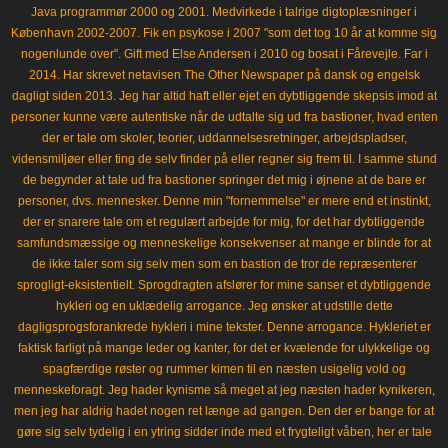
Java programmør 2000 og 2001. Medvirkede i talrige digtoplæsninger i
København 2002-2007. Fik en psykose i 2007 "som det tog 10 år at komme sig
nogenlunde over". Gift med Else Andersen i 2010 og bosat i Fårevejle. Far i
2014. Har skrevet netavisen The Other Newspaper på dansk og engelsk
dagligt siden 2013. Jeg har altid haft eller ejet en dybtliggende skepsis imod at
personer kunne være autentiske når de udtalte sig ud fra bastioner, hvad enten
der er tale om skoler, teorier, uddannelsesretninger, arbejdspladser,
vidensmiljøer eller ting de selv finder på eller regner sig frem til. I samme stund
de begynder at tale ud fra bastioner springer det mig i øjnene at de bare er
personer, dvs. mennesker. Denne min "fornemmelse" er mere end et instinkt,
der er snarere tale om et regulært arbejde for mig, for det har dybtliggende
samfundsmæssige og menneskelige konsekvenser at mange er blinde for at
de ikke taler som sig selv men som en bastion de tror de repræsenterer
sprogligt-eksistentielt. Sprogdragten afslører for mine sanser et dybtliggende
hykleri og en uklædelig arrogance. Jeg ønsker at udstille dette
dagligsprogsforankrede hykleri i mine tekster. Denne arrogance. Hykleriet er
faktisk farligt på mange leder og kanter, for det er kvælende for ulykkelige og
spagfærdige røster og rummer kimen til en næsten usigelig vold og
menneskeforagt. Jeg hader kynisme så meget at jeg næsten hader kynikeren,
men jeg har aldrig hadet nogen ret længe ad gangen. Den der er bange for at
gøre sig selv tydelig i en ytring sidder inde med et frygteligt våben, her er tale