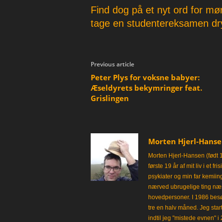
Find dog på et nyt ord for møn
tage en studentereksamen dr
Previous article
Peter Plys for voksne babyer:
Æseldyrets bekymringer feat.
Grislingen
Morten Hjerl-Hans
Morten Hjerl-Hansen (født 
første 19 år af mit liv i et 
psykiater og min far kemii
nærved ubrugelige ting næst
hovedpersoner. I 1986 besø
tre en halv måned. Jeg star
indtil jeg "mistede evnen" 