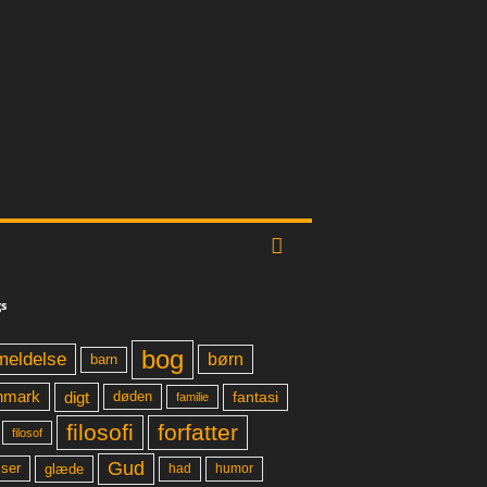
s
bog
meldelse
børn
barn
digt
fantasi
nmark
døden
familie
filosofi
forfatter
filosof
Gud
glæde
had
humor
lser