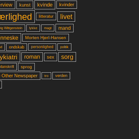
kvinde
erview
kunst
kvinder
ærlighed
livet
litteratur
mand
lykke
ig Wittgenstein
magt
nneske
Morten Hjerl-Hansen
ondskab
d
personlighed
politik
ykiatri
sorg
roman
sex
sprog
tanskrift
 Other Newspaper
verden
tro