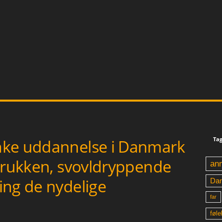
Tag
nke uddannelse i Danmark
sprukken, svovldryppende
an
ing de nydelige
Da
far
føle