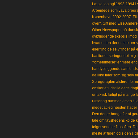
Læste teologi 1993-1994 i 
Arbejdede som Java progra
København 2002-2007. Fik 
over". Gift med Else Anders
Other Newspaper på dansk og
dybtliggende skepsis imod a
hvad enten der er tale om s
eller ting de selv finder på 
bastioner springer det mig 
"fornemmelse" er mere end et
har dybtliggende samfunds
de ikke taler som sig selv m
Sprogdragten afslører for m
ønsker at udstille dette da
er faktisk farligt på mange 
røster og rummer kimen til
meget at jeg næsten hader 
Den der er bange for at gøre
tale om tavshedens kolde 
følgesvend er filosofien. Der
meste af tiden og siden sig