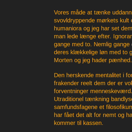
Vores måde at tænke uddannel
svovldryppende mørkets kult 
humaniora og jeg har set dem
man lede længe efter. Ignora
gange med to. Nemlig gange 
deres klækkelige løn med to g
Morten og jeg hader pænhed.
Den herskende mentalitet i f
frakender reelt dem der er vo
forventninger menneskeværd. V
Utraditionel tænkning bandlys
samfundsfagene et filosofikum
har fået det alt for nemt og ha
kommer til kassen.