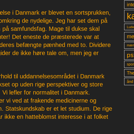
int
se i Danmark er blevet en sortsprukken,
k
omkring de nydelige. Jeg har set dem på
Ludw
 på samfundsfag. Mage til dukse skal
me
nter! Det eneste de præsterede var at
deres befængte pænhed med to. Dividere
mæn
ider de ikke høre tale om, men jeg er
ps
spon
The
orhold til uddannelsesområdet i Danmark
ånd
kset op uden rige perspektiver og store
i lefler for normalitet i Danmark.
er vi ved at frakende medicinerne og
. Statskundskab er et let studium. De rige
r ikke en hatteblomst interesse i at folket