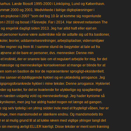
Aarhus. Læste filosofi 1995-2000 i Linköping, Lund og København.
mmør 2000 og 2001. Medvirkede i talrige digtoplæsninger i
en psykose i 2007 "som det tog 10 år at komme sig nogenlunde
en i 2010 og bosat i Fårevejle. Far i 2014. Har skrevet netavisen The
 engelsk dagligt siden 2013. Jeg har altid haft eller ejet en
t personer kunne være autentiske når de udtalte sig ud fra bastioner,
koler, teorier, uddannelsesretninger, arbejdspladser, vidensmiljøer
eller regner sig frem til. I samme stund de begynder at tale ud fra
i øjnene at de bare er personer, dvs. mennesker. Denne min
 instinkt, der er snarere tale om et regulært arbejde for mig, for det
mæssige og menneskelige konsekvenser at mange er blinde for at
en som en bastion de tror de repræsenterer sprogligt-eksistentielt.
ine sanser et dybtliggende hykleri og en uklædelig arrogance. Jeg
gligsprogsforankrede hykleri i mine tekster. Denne arrogance. Hykleriet
leder og kanter, for det er kvælende for ulykkelige og spagfærdige
 en næsten usigelig vold og menneskeforagt. Jeg hader kynisme så
kynikeren, men jeg har aldrig hadet nogen ret længe ad gangen.
 sig selv tydelig i en ytring sidder inde med et frygteligt våben, her er
klinge, men mandsmodet er stærkere endnu. Og mandsmodets tro
 er al mulig grund til at at lukke røven med vigtige ytringer langt det
e sin mening ærligt ELLER kærligt. Disse tekster er ment som træning