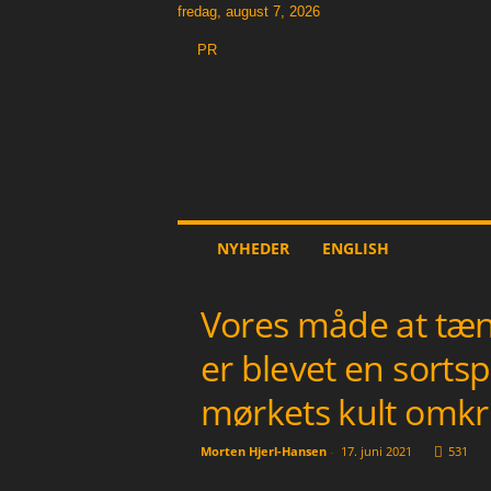
fredag, august 7, 2026
PR
T
h
e
O
t
h
e
NYHEDER
ENGLISH
r
N
e
Vores måde at tæ
w
s
er blevet en sort
p
a
mørkets kult omkr
p
e
Morten Hjerl-Hansen
-
17. juni 2021
531
r