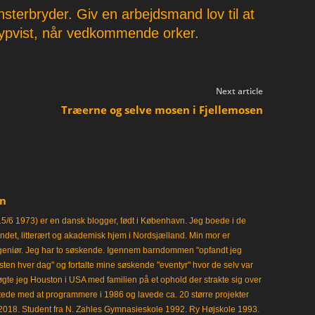
sterbryder. Giv en arbejdsmand lov til at
ypvist, når vedkommende orker.
Next article
Træerne og selve mosen i Fjellemosen
en
15/6 1973) er en dansk blogger, født i København. Jeg boede i de
frisindet, litterært og akademisk hjem i Nordsjælland. Min mor er
ngeniør. Jeg har to søskende. Igennem barndommen "opfandt jeg
en hver dag" og fortalte mine søskende "eventyr" hvor de selv var
gte jeg Houston i USA med familien på et ophold der strakte sig over
tede med at programmere i 1986 og lavede ca. 20 større projekter
i 2018. Student fra N. Zahles Gymnasieskole 1992. Ry Højskole 1993.