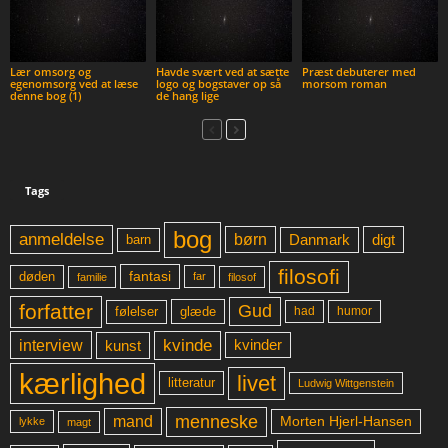
Lær omsorg og
Havde svært ved at sætte
Præst debuterer med
egenomsorg ved at læse
logo og bogstaver op så
morsom roman
denne bog (1)
de hang lige
Tags
bog
anmeldelse
børn
digt
Danmark
barn
filosofi
fantasi
døden
far
familie
filosof
forfatter
Gud
glæde
had
humor
følelser
kvinde
interview
kunst
kvinder
kærlighed
livet
litteratur
Ludwig Wittgenstein
menneske
mand
Morten Hjerl-Hansen
lykke
magt