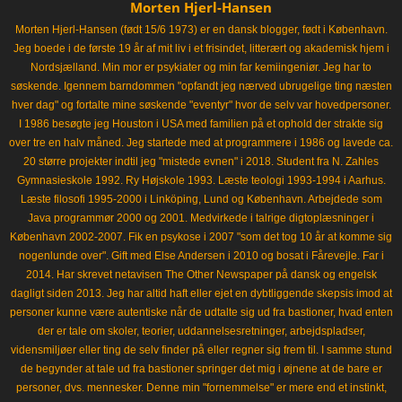
Morten Hjerl-Hansen
Morten Hjerl-Hansen (født 15/6 1973) er en dansk blogger, født i København.
Jeg boede i de første 19 år af mit liv i et frisindet, litterært og akademisk hjem i
Nordsjælland. Min mor er psykiater og min far kemiingeniør. Jeg har to
søskende. Igennem barndommen "opfandt jeg nærved ubrugelige ting næsten
hver dag" og fortalte mine søskende "eventyr" hvor de selv var hovedpersoner.
I 1986 besøgte jeg Houston i USA med familien på et ophold der strakte sig
over tre en halv måned. Jeg startede med at programmere i 1986 og lavede ca.
20 større projekter indtil jeg "mistede evnen" i 2018. Student fra N. Zahles
Gymnasieskole 1992. Ry Højskole 1993. Læste teologi 1993-1994 i Aarhus.
Læste filosofi 1995-2000 i Linköping, Lund og København. Arbejdede som
Java programmør 2000 og 2001. Medvirkede i talrige digtoplæsninger i
København 2002-2007. Fik en psykose i 2007 "som det tog 10 år at komme sig
nogenlunde over". Gift med Else Andersen i 2010 og bosat i Fårevejle. Far i
2014. Har skrevet netavisen The Other Newspaper på dansk og engelsk
dagligt siden 2013. Jeg har altid haft eller ejet en dybtliggende skepsis imod at
personer kunne være autentiske når de udtalte sig ud fra bastioner, hvad enten
der er tale om skoler, teorier, uddannelsesretninger, arbejdspladser,
vidensmiljøer eller ting de selv finder på eller regner sig frem til. I samme stund
de begynder at tale ud fra bastioner springer det mig i øjnene at de bare er
personer, dvs. mennesker. Denne min "fornemmelse" er mere end et instinkt,