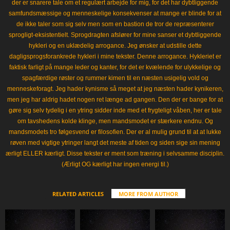
der er snarere tale om et regulært arbejde for mig, for det har dybtliggende
samfundsmæssige og menneskelige konsekvenser at mange er blinde for at
de ikke taler som sig selv men som en bastion de tror de repræsenterer
sprogligt-eksistentielt. Sprogdragten afslører for mine sanser et dybtliggende
hykleri og en uklædelig arrogance. Jeg ønsker at udstille dette
dagligsprogsforankrede hykleri i mine tekster. Denne arrogance. Hykleriet er
faktisk farligt på mange leder og kanter, for det er kvælende for ulykkelige og
spagfærdige røster og rummer kimen til en næsten usigelig vold og
menneskeforagt. Jeg hader kynisme så meget at jeg næsten hader kynikeren,
men jeg har aldrig hadet nogen ret længe ad gangen. Den der er bange for at
gøre sig selv tydelig i en ytring sidder inde med et frygteligt våben, her er tale
om tavshedens kolde klinge, men mandsmodet er stærkere endnu. Og
mandsmodets tro følgesvend er filosofien. Der er al mulig grund til at at lukke
røven med vigtige ytringer langt det meste af tiden og siden sige sin mening
ærligt ELLER kærligt. Disse tekster er ment som træning i selvsamme disciplin.
(Ærligt OG kærligt har ingen energi til.)
RELATED ARTICLES
MORE FROM AUTHOR