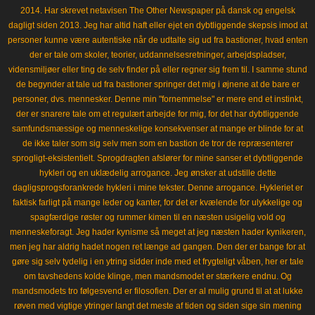
2014. Har skrevet netavisen The Other Newspaper på dansk og engelsk
dagligt siden 2013. Jeg har altid haft eller ejet en dybtliggende skepsis imod at
personer kunne være autentiske når de udtalte sig ud fra bastioner, hvad enten
der er tale om skoler, teorier, uddannelsesretninger, arbejdspladser,
vidensmiljøer eller ting de selv finder på eller regner sig frem til. I samme stund
de begynder at tale ud fra bastioner springer det mig i øjnene at de bare er
personer, dvs. mennesker. Denne min "fornemmelse" er mere end et instinkt,
der er snarere tale om et regulært arbejde for mig, for det har dybtliggende
samfundsmæssige og menneskelige konsekvenser at mange er blinde for at
de ikke taler som sig selv men som en bastion de tror de repræsenterer
sprogligt-eksistentielt. Sprogdragten afslører for mine sanser et dybtliggende
hykleri og en uklædelig arrogance. Jeg ønsker at udstille dette
dagligsprogsforankrede hykleri i mine tekster. Denne arrogance. Hykleriet er
faktisk farligt på mange leder og kanter, for det er kvælende for ulykkelige og
spagfærdige røster og rummer kimen til en næsten usigelig vold og
menneskeforagt. Jeg hader kynisme så meget at jeg næsten hader kynikeren,
men jeg har aldrig hadet nogen ret længe ad gangen. Den der er bange for at
gøre sig selv tydelig i en ytring sidder inde med et frygteligt våben, her er tale
om tavshedens kolde klinge, men mandsmodet er stærkere endnu. Og
mandsmodets tro følgesvend er filosofien. Der er al mulig grund til at at lukke
røven med vigtige ytringer langt det meste af tiden og siden sige sin mening