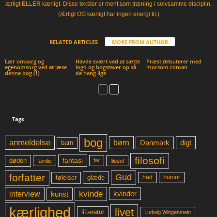
ærligt ELLER kærligt. Disse tekster er ment som træning i selvsamme disciplin.
(Ærligt OG kærligt har ingen energi til.)
RELATED ARTICLES
MORE FROM AUTHOR
Lær omsorg og
Havde svært ved at sætte
Præst debuterer med
egenomsorg ved at læse
logo og bogstaver op så
morsom roman
denne bog (1)
de hang lige
Tags
bog
anmeldelse
børn
digt
Danmark
barn
filosofi
fantasi
døden
far
familie
filosof
forfatter
Gud
glæde
had
humor
følelser
kvinde
interview
kunst
kvinder
kærlighed
livet
litteratur
Ludwig Wittgenstein