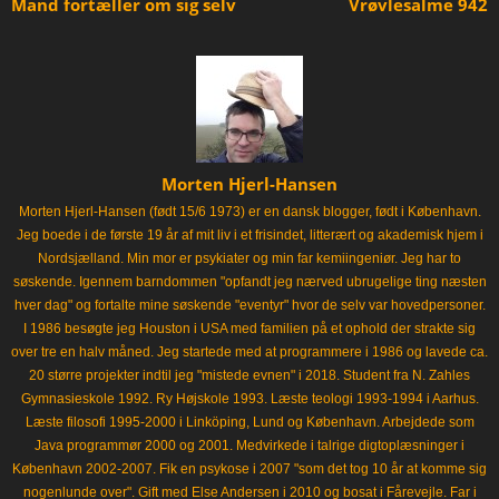
Mand fortæller om sig selv
Vrøvlesalme 942
Morten Hjerl-Hansen
Morten Hjerl-Hansen (født 15/6 1973) er en dansk blogger, født i København.
Jeg boede i de første 19 år af mit liv i et frisindet, litterært og akademisk hjem i
Nordsjælland. Min mor er psykiater og min far kemiingeniør. Jeg har to
søskende. Igennem barndommen "opfandt jeg nærved ubrugelige ting næsten
hver dag" og fortalte mine søskende "eventyr" hvor de selv var hovedpersoner.
I 1986 besøgte jeg Houston i USA med familien på et ophold der strakte sig
over tre en halv måned. Jeg startede med at programmere i 1986 og lavede ca.
20 større projekter indtil jeg "mistede evnen" i 2018. Student fra N. Zahles
Gymnasieskole 1992. Ry Højskole 1993. Læste teologi 1993-1994 i Aarhus.
Læste filosofi 1995-2000 i Linköping, Lund og København. Arbejdede som
Java programmør 2000 og 2001. Medvirkede i talrige digtoplæsninger i
København 2002-2007. Fik en psykose i 2007 "som det tog 10 år at komme sig
nogenlunde over". Gift med Else Andersen i 2010 og bosat i Fårevejle. Far i