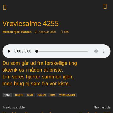
Vrøvlesalme 4255
Morten Hjerl-Hansen
-
21. februar 2020
835
Du som går ud fra forskellige ting
skænk os i nåden at briste.
Lim vores hjerter sammen igen,
men brug ej søm fra vor kiste.
TAGS
HJERTE
KISTE
NÅDEN
SØM
VRØVLESALME
Previous article
Next article