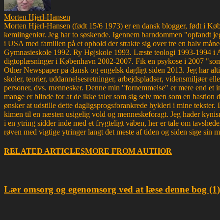
Morten Hjerl-Hansen
Morten Hjerl-Hansen (født 15/6 1973) er en dansk blogger, født i Køben
kemiingeniør. Jeg har to søskende. Igennem barndommen "opfandt jeg
i USA med familien på et ophold der strakte sig over tre en halv måne
Gymnasieskole 1992. Ry Højskole 1993. Læste teologi 1993-1994 i 
digtoplæsninger i København 2002-2007. Fik en psykose i 2007 "som d
Other Newspaper på dansk og engelsk dagligt siden 2013. Jeg har altid 
skoler, teorier, uddannelsesretninger, arbejdspladser, vidensmiljøer elle
personer, dvs. mennesker. Denne min "fornemmelse" er mere end et ins
mange er blinde for at de ikke taler som sig selv men som en bastion d
ønsker at udstille dette dagligsprogsforankrede hykleri i mine tekster
kimen til en næsten usigelig vold og menneskeforagt. Jeg hader kynism
i en ytring sidder inde med et frygteligt våben, her er tale om tavsh
røven med vigtige ytringer langt det meste af tiden og siden sige sin 
RELATED ARTICLES
MORE FROM AUTHOR
Lær omsorg og egenomsorg ved at læse denne bog (1)