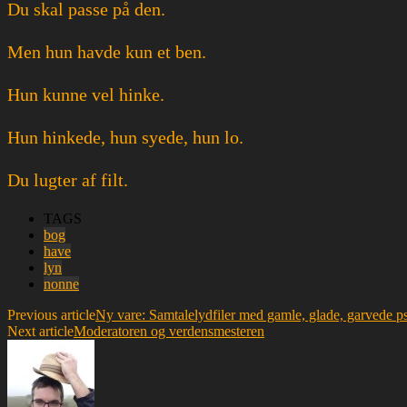
Du skal passe på den.
Men hun havde kun et ben.
Hun kunne vel hinke.
Hun hinkede, hun syede, hun lo.
Du lugter af filt.
TAGS
bog
have
lyn
nonne
Previous article
Ny vare: Samtalelydfiler med gamle, glade, garvede ps
Next article
Moderatoren og verdensmesteren