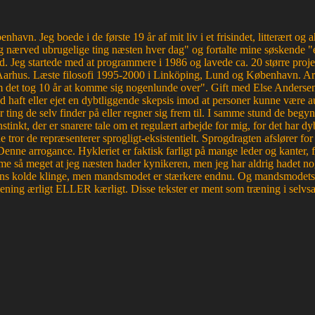
havn. Jeg boede i de første 19 år af mit liv i et frisindet, litterært o
 nærved ubrugelige ting næsten hver dag" og fortalte mine søskende "e
d. Jeg startede med at programmere i 1986 og lavede ca. 20 større proje
Aarhus. Læste filosofi 1995-2000 i Linköping, Lund og København. Ar
et tog 10 år at komme sig nogenlunde over". Gift med Else Andersen i
haft eller ejet en dybtliggende skepsis imod at personer kunne være aut
r ting de selv finder på eller regner sig frem til. I samme stund de begyn
tinkt, der er snarere tale om et regulært arbejde for mig, for det ha
e tror de repræsenterer sprogligt-eksistentielt. Sprogdragten afslører f
. Denne arrogance. Hykleriet er faktisk farligt på mange leder og kanter
e så meget at jeg næsten hader kynikeren, men jeg har aldrig hadet nog
edens kolde klinge, men mandsmodet er stærkere endnu. Og mandsmodets tro
mening ærligt ELLER kærligt. Disse tekster er ment som træning i selvsa