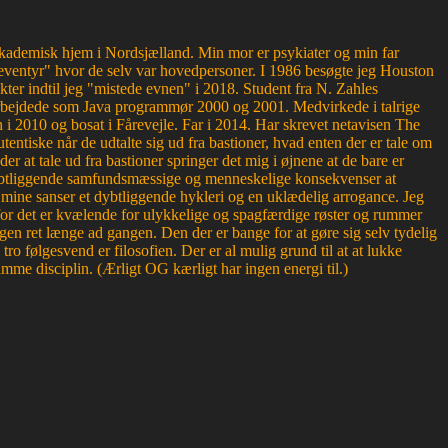
g akademisk hjem i Nordsjælland. Min mor er psykiater og min far
ventyr" hvor de selv var hovedpersoner. I 1986 besøgte jeg Houston
kter indtil jeg "mistede evnen" i 2018. Student fra N. Zahles
bejdede som Java programmør 2000 og 2001. Medvirkede i talrige
 2010 og bosat i Fårevejle. Far i 2014. Har skrevet netavisen The
entiske når de udtalte sig ud fra bastioner, hvad enten der er tale om
der at tale ud fra bastioner springer det mig i øjnene at de bare er
r dybtliggende samfundsmæssige og menneskelige konsekvenser at
or mine sanser et dybtliggende hykleri og en uklædelig arrogance. Jeg
, for det er kvælende for ulykkelige og spagfærdige røster og rummer
en ret længe ad gangen. Den der er bange for at gøre sig selv tydelig
 følgesvend er filosofien. Der er al mulig grund til at at lukke
mme disciplin. (Ærligt OG kærligt har ingen energi til.)