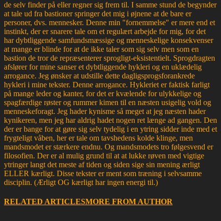
de selv finder på eller regner sig frem til. I samme stund de begynder
at tale ud fra bastioner springer det mig i øjnene at de bare er
personer, dvs. mennesker. Denne min "fornemmelse" er mere end et
instinkt, der er snarere tale om et regulært arbejde for mig, for det
har dybtliggende samfundsmæssige og menneskelige konsekvenser
at mange er blinde for at de ikke taler som sig selv men som en
bastion de tror de repræsenterer sprogligt-eksistentielt. Sprogdragten
afslører for mine sanser et dybtliggende hykleri og en uklædelig
arrogance. Jeg ønsker at udstille dette dagligsprogsforankrede
hykleri i mine tekster. Denne arrogance. Hykleriet er faktisk farligt
på mange leder og kanter, for det er kvælende for ulykkelige og
spagfærdige røster og rummer kimen til en næsten usigelig vold og
menneskeforagt. Jeg hader kynisme så meget at jeg næsten hader
kynikeren, men jeg har aldrig hadet nogen ret længe ad gangen. Den
der er bange for at gøre sig selv tydelig i en ytring sidder inde med et
frygteligt våben, her er tale om tavshedens kolde klinge, men
mandsmodet er stærkere endnu. Og mandsmodets tro følgesvend er
filosofien. Der er al mulig grund til at at lukke røven med vigtige
ytringer langt det meste af tiden og siden sige sin mening ærligt
ELLER kærligt. Disse tekster er ment som træning i selvsamme
disciplin. (Ærligt OG kærligt har ingen energi til.)
RELATED ARTICLES
MORE FROM AUTHOR