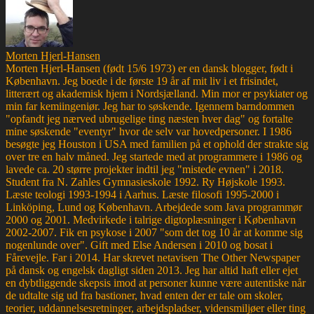
Morten Hjerl-Hansen
Morten Hjerl-Hansen (født 15/6 1973) er en dansk blogger, født i
København. Jeg boede i de første 19 år af mit liv i et frisindet,
litterært og akademisk hjem i Nordsjælland. Min mor er psykiater og
min far kemiingeniør. Jeg har to søskende. Igennem barndommen
"opfandt jeg nærved ubrugelige ting næsten hver dag" og fortalte
mine søskende "eventyr" hvor de selv var hovedpersoner. I 1986
besøgte jeg Houston i USA med familien på et ophold der strakte sig
over tre en halv måned. Jeg startede med at programmere i 1986 og
lavede ca. 20 større projekter indtil jeg "mistede evnen" i 2018.
Student fra N. Zahles Gymnasieskole 1992. Ry Højskole 1993.
Læste teologi 1993-1994 i Aarhus. Læste filosofi 1995-2000 i
Linköping, Lund og København. Arbejdede som Java programmør
2000 og 2001. Medvirkede i talrige digtoplæsninger i København
2002-2007. Fik en psykose i 2007 "som det tog 10 år at komme sig
nogenlunde over". Gift med Else Andersen i 2010 og bosat i
Fårevejle. Far i 2014. Har skrevet netavisen The Other Newspaper
på dansk og engelsk dagligt siden 2013. Jeg har altid haft eller ejet
en dybtliggende skepsis imod at personer kunne være autentiske når
de udtalte sig ud fra bastioner, hvad enten der er tale om skoler,
teorier, uddannelsesretninger, arbejdspladser, vidensmiljøer eller ting