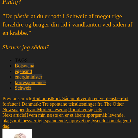
Pinlig?
”Du påstår at du er født i Schweiz af meget rige
forældre og bruger din tid i vandkanten ved siden af
en krabbe.”
Skriver jeg sådan?
TAGS
Botswana
egensind
energiminister
korrespondance
Schweiz
Previous article
Radiopostkort: Sådan bliver du en verdensberømt
forfatter i Danmark: Tre spontane tekstlæsninger fra The Other
Newspaper, hvor Morten læser og fortolker sig selv
Next article
Hvem min næste er, er et åbent spørgsmål: levende,
plagsomt, besværligt, spændende, uprøvet og lysende som dagen i
dag