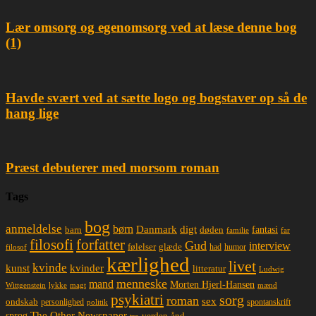
Lær omsorg og egenomsorg ved at læse denne bog
(1)
Havde svært ved at sætte logo og bogstaver op så de
hang lige
Præst debuterer med morsom roman
Tags
bog
anmeldelse
børn
Danmark
digt
døden
fantasi
barn
familie
far
filosofi
forfatter
Gud
interview
glæde
følelser
had
humor
filosof
kærlighed
livet
kvinde
kunst
kvinder
litteratur
Ludwig
menneske
mand
Morten Hjerl-Hansen
lykke
magt
mænd
Wittgenstein
psykiatri
sorg
roman
sex
ondskab
spontanskrift
personlighed
politik
The Other Newspaper
sprog
ånd