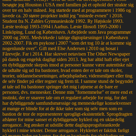
besøgte jeg Houston i USA med familien på et ophold der strakte sig
over tre en halv måned. Jeg startede med at programmere i 1986 og
lavede ca. 20 større projekter indtil jeg "mistede evnen" i 2018.
Student fra N. Zahles Gymnasieskole 1992. Ry Højskole 1993.
Læste teologi 1993-1994 i Aarhus. Læste filosofi 1995-2000 i
Linköping, Lund og København. Arbejdede som Java programmør
2000 og 2001. Medvirkede i talrige digtoplæsninger i København
2002-2007. Fik en psykose i 2007 "som det tog 10 år at komme sig
nogenlunde over". Gift med Else Andersen i 2010 og bosat i
Fårevejle. Far i 2014. Har skrevet netavisen The Other Newspaper
på dansk og engelsk dagligt siden 2013. Jeg har altid haft eller ejet
en dybtliggende skepsis imod at personer kunne være autentiske når
de udtalte sig ud fra bastioner, hvad enten der er tale om skoler,
teorier, uddannelsesretninger, arbejdspladser, vidensmiljøer eller ting
de selv finder på eller regner sig frem til. I samme stund de begynder
at tale ud fra bastioner springer det mig i øjnene at de bare er
personer, dvs. mennesker. Denne min "fornemmelse" er mere end et
instinkt, der er snarere tale om et regulært arbejde for mig, for det
har dybtliggende samfundsmæssige og menneskelige konsekvenser
at mange er blinde for at de ikke taler som sig selv men som en
bastion de tror de repræsenterer sprogligt-eksistentielt. Sprogdragten
afslører for mine sanser et dybtliggende hykleri og en uklædelig
arrogance. Jeg ønsker at udstille dette dagligsprogsforankrede
hykleri i mine tekster. Denne arrogance. Hykleriet er faktisk farligt
på mange leder og kanter, for det er kvælende for ulykkelige og