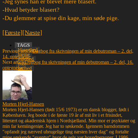
-Jeg synes han er blevet mere blasert.
-Hvad betyder blasert?
-Du glemmer at spise din kage, min søde pige.
[Første]
[Næste]
TAGS
blaserthed
Previous article
Dagbog fra skrivningen af min debutroman – 2. del,
hjerne
14. optegnelse
mildhed
Next article
Dagbog fra skrivningen af min debutroman – 2. del, 16.
pige
optegnelse
sødhed
Morten Hjerl-Hansen
Morten Hjerl-Hansen (født 15/6 1973) er en dansk blogger, født i
København. Jeg boede i de første 19 år af mit liv i et frisindet,
litterært og akademisk hjem i Nordsjælland. Min mor er psykiater og
min far kemiingeniør. Jeg har to søskende. Igennem barndommen
"opfandt jeg nærved ubrugelige ting næsten hver dag" og fortalte
mine søskende "eventyr" hvor de selv var hovedpersoner. I 1986