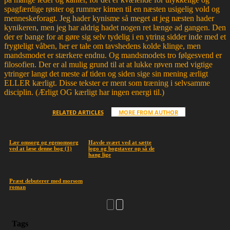
spagfærdige røster og rummer kimen til en næsten usigelig vold og
menneskeforagt. Jeg hader kynisme så meget at jeg næsten hader
kynikeren, men jeg har aldrig hadet nogen ret længe ad gangen. Den
der er bange for at gøre sig selv tydelig i en ytring sidder inde med et
frygteligt våben, her er tale om tavshedens kolde klinge, men
mandsmodet er stærkere endnu. Og mandsmodets tro følgesvend er
filosofien. Der er al mulig grund til at at lukke røven med vigtige
ytringer langt det meste af tiden og siden sige sin mening ærligt
ELLER kærligt. Disse tekster er ment som træning i selvsamme
disciplin. (Ærligt OG kærligt har ingen energi til.)
RELATED ARTICLES
MORE FROM AUTHOR
Lær omsorg og egenomsorg
Havde svært ved at sætte
ved at læse denne bog (1)
logo og bogstaver op så de
hang lige
Præst debuterer med morsom
roman
Tags