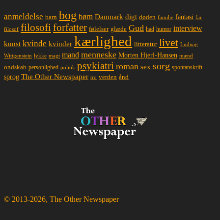
bog
anmeldelse
børn
Danmark
digt
døden
fantasi
barn
familie
far
filosofi
forfatter
Gud
interview
glæde
følelser
had
humor
filosof
kærlighed
livet
kvinde
kunst
kvinder
litteratur
Ludwig
menneske
mand
Morten Hjerl-Hansen
lykke
magt
mænd
Wittgenstein
psykiatri
sorg
roman
sex
ondskab
spontanskrift
personlighed
politik
The Other Newspaper
sprog
ånd
verden
tro
© 2013-2026, The Other Newspaper