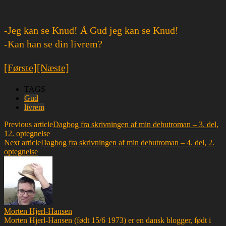
-Jeg kan se Knud! Å Gud jeg kan se Knud!
-Kan han se din livrem?
[Første]
[Næste]
TAGS
Gud
livrem
Previous article
Dagbog fra skrivningen af min debutroman – 3. del,
12. optegnelse
Next article
Dagbog fra skrivningen af min debutroman – 4. del, 2.
optegnelse
Morten Hjerl-Hansen
Morten Hjerl-Hansen (født 15/6 1973) er en dansk blogger, født i