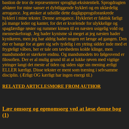
bastion de tror de repræsenterer sprogligt-eksistentielt. Sprogdragten
afslører for mine sanser et dybtliggende hykleri og en uklædelig
arrogance. Jeg ønsker at udstille dette dagligsprogsforankrede
hykleri i mine tekster. Denne arrogance. Hykleriet er faktisk farligt
på mange leder og kanter, for det er kvælende for ulykkelige og
spagfærdige røster og rummer kimen til en næsten usigelig vold og
menneskeforagt. Jeg hader kynisme så meget at jeg næsten hader
kynikeren, men jeg har aldrig hadet nogen ret længe ad gangen. Den
der er bange for at gøre sig selv tydelig i en ytring sidder inde med et
frygteligt våben, her er tale om tavshedens kolde klinge, men
mandsmodet er stærkere endnu. Og mandsmodets tro følgesvend er
filosofien. Der er al mulig grund til at at lukke røven med vigtige
ytringer langt det meste af tiden og siden sige sin mening ærligt
ELLER kærligt. Disse tekster er ment som træning i selvsamme
disciplin. (Ærligt OG kærligt har ingen energi til.)
RELATED ARTICLES
MORE FROM AUTHOR
Lær omsorg og egenomsorg ved at læse denne bog
(1)