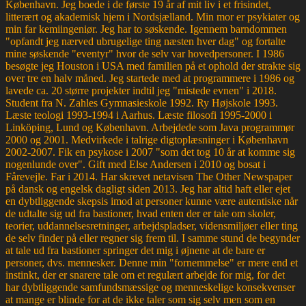
København. Jeg boede i de første 19 år af mit liv i et frisindet,
litterært og akademisk hjem i Nordsjælland. Min mor er psykiater og
min far kemiingeniør. Jeg har to søskende. Igennem barndommen
"opfandt jeg nærved ubrugelige ting næsten hver dag" og fortalte
mine søskende "eventyr" hvor de selv var hovedpersoner. I 1986
besøgte jeg Houston i USA med familien på et ophold der strakte sig
over tre en halv måned. Jeg startede med at programmere i 1986 og
lavede ca. 20 større projekter indtil jeg "mistede evnen" i 2018.
Student fra N. Zahles Gymnasieskole 1992. Ry Højskole 1993.
Læste teologi 1993-1994 i Aarhus. Læste filosofi 1995-2000 i
Linköping, Lund og København. Arbejdede som Java programmør
2000 og 2001. Medvirkede i talrige digtoplæsninger i København
2002-2007. Fik en psykose i 2007 "som det tog 10 år at komme sig
nogenlunde over". Gift med Else Andersen i 2010 og bosat i
Fårevejle. Far i 2014. Har skrevet netavisen The Other Newspaper
på dansk og engelsk dagligt siden 2013. Jeg har altid haft eller ejet
en dybtliggende skepsis imod at personer kunne være autentiske når
de udtalte sig ud fra bastioner, hvad enten der er tale om skoler,
teorier, uddannelsesretninger, arbejdspladser, vidensmiljøer eller ting
de selv finder på eller regner sig frem til. I samme stund de begynder
at tale ud fra bastioner springer det mig i øjnene at de bare er
personer, dvs. mennesker. Denne min "fornemmelse" er mere end et
instinkt, der er snarere tale om et regulært arbejde for mig, for det
har dybtliggende samfundsmæssige og menneskelige konsekvenser
at mange er blinde for at de ikke taler som sig selv men som en