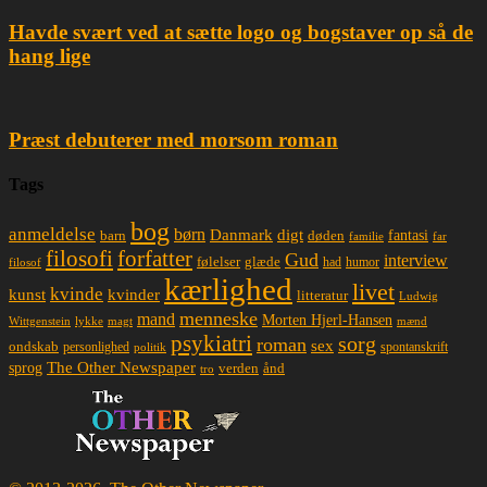
Havde svært ved at sætte logo og bogstaver op så de
hang lige
Præst debuterer med morsom roman
Tags
bog
anmeldelse
børn
Danmark
digt
døden
fantasi
barn
familie
far
filosofi
forfatter
Gud
interview
glæde
følelser
had
humor
filosof
kærlighed
livet
kvinde
kunst
kvinder
litteratur
Ludwig
menneske
mand
Morten Hjerl-Hansen
lykke
magt
mænd
Wittgenstein
psykiatri
sorg
roman
sex
ondskab
spontanskrift
personlighed
politik
The Other Newspaper
sprog
ånd
verden
tro