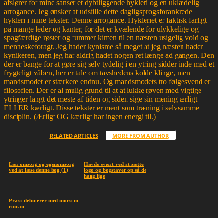
afslører for mine sanser et dybtliggende hykleri og en uklædelig
arrogance. Jeg ønsker at udstille dette dagligsprogsforankrede
hykleri i mine tekster. Denne arrogance. Hykleriet er faktisk farligt
på mange leder og kanter, for det er kvælende for ulykkelige og
spagfærdige røster og rummer kimen til en næsten usigelig vold og
menneskeforagt. Jeg hader kynisme så meget at jeg næsten hader
kynikeren, men jeg har aldrig hadet nogen ret længe ad gangen. Den
der er bange for at gøre sig selv tydelig i en ytring sidder inde med et
frygteligt våben, her er tale om tavshedens kolde klinge, men
mandsmodet er stærkere endnu. Og mandsmodets tro følgesvend er
filosofien. Der er al mulig grund til at at lukke røven med vigtige
ytringer langt det meste af tiden og siden sige sin mening ærligt
ELLER kærligt. Disse tekster er ment som træning i selvsamme
disciplin. (Ærligt OG kærligt har ingen energi til.)
RELATED ARTICLES
MORE FROM AUTHOR
Lær omsorg og egenomsorg
Havde svært ved at sætte
ved at læse denne bog (1)
logo og bogstaver op så de
hang lige
Præst debuterer med morsom
roman