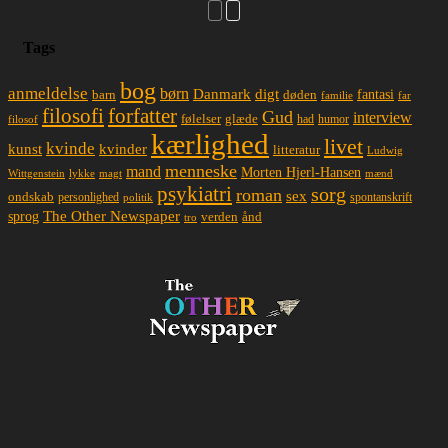
Tags
bog
anmeldelse
børn
Danmark
digt
døden
fantasi
barn
familie
far
filosofi
forfatter
Gud
interview
glæde
følelser
had
humor
filosof
kærlighed
livet
kvinde
kunst
kvinder
litteratur
Ludwig
menneske
mand
Morten Hjerl-Hansen
lykke
magt
mænd
Wittgenstein
psykiatri
sorg
roman
sex
ondskab
spontanskrift
personlighed
politik
The Other Newspaper
sprog
ånd
verden
tro