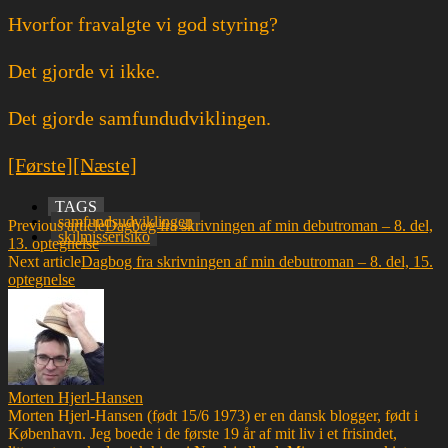
Hvorfor fravalgte vi god styring?
Det gjorde vi ikke.
Det gjorde samfundudviklingen.
[Første]
[Næste]
TAGS
samfundsudviklingen
Previous article
Dagbog fra skrivningen af min debutroman – 8. del,
skilmisserisiko
13. optegnelse
Next article
Dagbog fra skrivningen af min debutroman – 8. del, 15.
optegnelse
Morten Hjerl-Hansen
Morten Hjerl-Hansen (født 15/6 1973) er en dansk blogger, født i
København. Jeg boede i de første 19 år af mit liv i et frisindet,