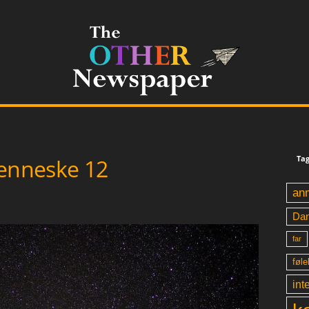
Tag
enneske 12
an
Da
far
føle
int