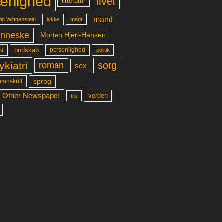
ærlighed
livet
litteratur
mand
lykke
ig Wittgenstein
magt
nneske
Morten Hjerl-Hansen
ondskab
d
personlighed
politik
ykiatri
sorg
roman
sex
sprog
tanskrift
 Other Newspaper
verden
tro