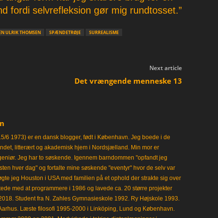
fordi selvrefleksion gør mig rundtosset.”
EN ULRIK THOMSEN
SPÆNDETRØJE
SURREALISME
Next article
Det vrængende menneske 13
en
15/6 1973) er en dansk blogger, født i København. Jeg boede i de
frisindet, litterært og akademisk hjem i Nordsjælland. Min mor er
ngeniør. Jeg har to søskende. Igennem barndommen "opfandt jeg
en hver dag" og fortalte mine søskende "eventyr" hvor de selv var
gte jeg Houston i USA med familien på et ophold der strakte sig over
tede med at programmere i 1986 og lavede ca. 20 større projekter
i 2018. Student fra N. Zahles Gymnasieskole 1992. Ry Højskole 1993.
Aarhus. Læste filosofi 1995-2000 i Linköping, Lund og København.