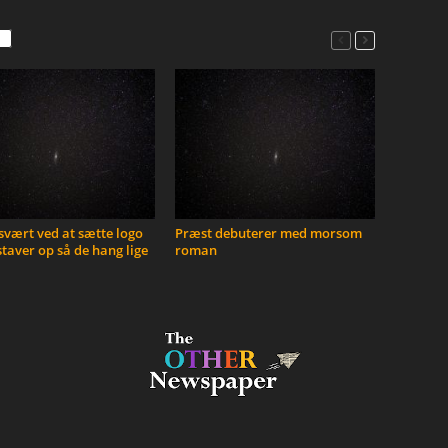
vært ved at sætte logo
Præst debuterer med morsom
taver op så de hang lige
roman