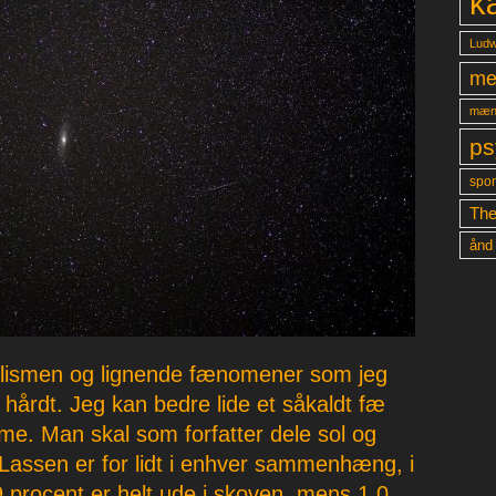
k
Ludw
me
mæn
ps
spon
The
ånd
alismen og lignende fænomener som jeg
hårdt. Jeg kan bedre lide et såkaldt fæ
isme. Man skal som forfatter dele sol og
 Lassen er for lidt i enhver sammenhæng, i
9 procent er helt ude i skoven, mens 1,0