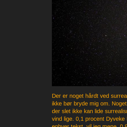
p
e
r
Der er noget hårdt ved surre
ikke bør bryde mig om. Noget 
der slet ikke kan lide surreal
vind lige. 0,1 procent Dyveke
enhver tekst, vil jeg mene, 0,