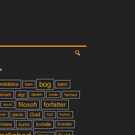
s
bog
meldelse
børn
barn
digt
fantasi
nmark
døden
familie
filosofi
forfatter
filosof
Gud
glæde
had
humor
lser
kvinde
erview
kunst
kvinder