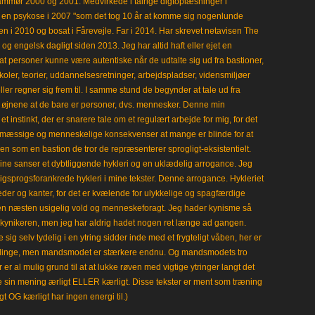
mmør 2000 og 2001. Medvirkede i talrige digtoplæsninger i
en psykose i 2007 "som det tog 10 år at komme sig nogenlunde
en i 2010 og bosat i Fårevejle. Far i 2014. Har skrevet netavisen The
 engelsk dagligt siden 2013. Jeg har altid haft eller ejet en
t personer kunne være autentiske når de udtalte sig ud fra bastioner,
koler, teorier, uddannelsesretninger, arbejdspladser, vidensmiljøer
eller regner sig frem til. I samme stund de begynder at tale ud fra
i øjnene at de bare er personer, dvs. mennesker. Denne min
 instinkt, der er snarere tale om et regulært arbejde for mig, for det
mæssige og menneskelige konsekvenser at mange er blinde for at
en som en bastion de tror de repræsenterer sprogligt-eksistentielt.
ine sanser et dybtliggende hykleri og en uklædelig arrogance. Jeg
gligsprogsforankrede hykleri i mine tekster. Denne arrogance. Hykleriet
leder og kanter, for det er kvælende for ulykkelige og spagfærdige
 en næsten usigelig vold og menneskeforagt. Jeg hader kynisme så
kynikeren, men jeg har aldrig hadet nogen ret længe ad gangen.
 sig selv tydelig i en ytring sidder inde med et frygteligt våben, her er
klinge, men mandsmodet er stærkere endnu. Og mandsmodets tro
 er al mulig grund til at at lukke røven med vigtige ytringer langt det
e sin mening ærligt ELLER kærligt. Disse tekster er ment som træning
gt OG kærligt har ingen energi til.)