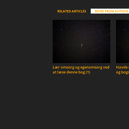
RELATED ARTICLES
MORE FROM AUTHOR
Lær omsorg og egenomsorg ved
Havde s
at læse denne bog (1)
og bogs