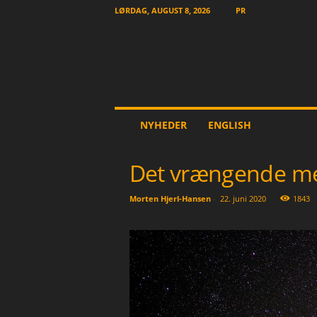
LØRDAG, AUGUST 8, 2026
PR
T
NYHEDER
ENGLISH
h
e
O
Det vrængende m
t
h
Morten Hjerl-Hansen
-
22. juni 2020
1843
e
r
N
e
w
s
p
a