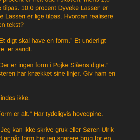
 tilpas. 10,0 procent Dyveke Lassen er
 Lassen er lige tilpas. Hvordan realisere
en tekst?
t digt skal have en form.” Et underligt
e, er sandt.
er er ingen form i Pojke Slåens digte.”
eren har knækket sine linjer. Giv ham en
indes ikke.
rm er alt.” Har tydeligvis hovedpine.
eg kan ikke skrive gruk eller Søren Ulrik
angår form har jeg snarere brug for en