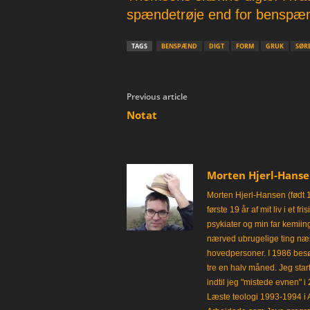
spændetrøje end for benspænd 
TAGS
BENSPÆND
DIGT
FORM
GRUK
SØR
Previous article
Notat
Morten Hjerl-Hans
Morten Hjerl-Hansen (født 
første 19 år af mit liv i et 
psykiater og min far kemii
nærved ubrugelige ting næst
hovedpersoner. I 1986 besø
tre en halv måned. Jeg star
indtil jeg "mistede evnen" 
Læste teologi 1993-1994 i 