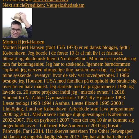
Next article
Prædiken: Værgeløshedsskam
Morten Hjerl-Hansen
Morten Hjerl-Hansen (født 15/6 1973) er en dansk blogger, født i
København. Jeg boede i de første 19 år af mit liv i et frisindet,
litterært og akademisk hjem i Nordsjælland. Min mor er psykiater og
min far kemiingeniør. Jeg har to søskende. Igennem barndommen
"opfandt jeg nærved ubrugelige ting næsten hver dag" og fortalte
mine søskende "eventyr" hvor de selv var hovedpersoner. I 1986
besøgte jeg Houston i USA med familien på et ophold der strakte sig
over tre en halv måned. Jeg startede med at programmere i 1986 og
lavede ca. 20 større projekter indtil jeg "mistede evnen" i 2018.
Student fra N. Zahles Gymnasieskole 1992. Ry Højskole 1993.
Læste teologi 1993-1994 i Aarhus. Læste filosofi 1995-2000 i
Linköping, Lund og København. Arbejdede som Java programmør
2000 og 2001. Medvirkede i talrige digtoplæsninger i København
2002-2007. Fik en psykose i 2007 "som det tog 10 år at komme sig
nogenlunde over". Gift med Else Andersen i 2010 og bosat i
Fårevejle. Far i 2014. Har skrevet netavisen The Other Newspaper
på dansk og engelsk dagligt siden 2013. Jeg har altid haft eller ejet