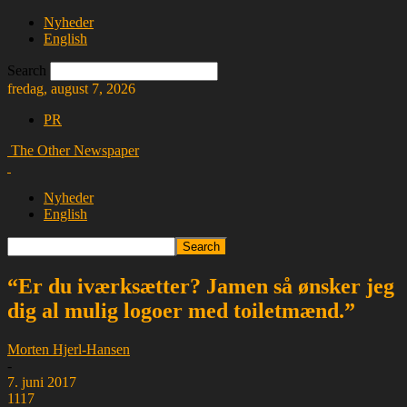
Nyheder
English
Search
fredag, august 7, 2026
PR
The Other Newspaper
Nyheder
English
“Er du iværksætter? Jamen så ønsker jeg
dig al mulig logoer med toiletmænd.”
Morten Hjerl-Hansen
-
7. juni 2017
1117