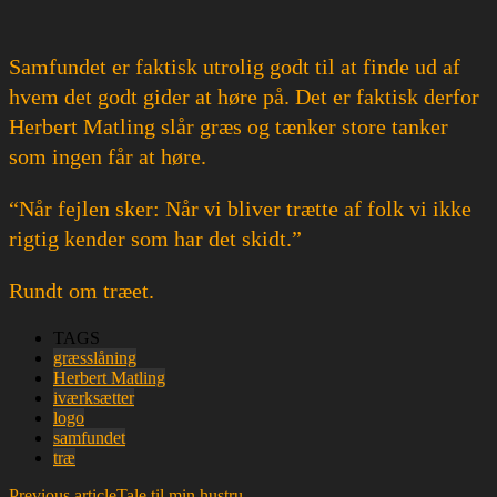
Samfundet er faktisk utrolig godt til at finde ud af
hvem det godt gider at høre på. Det er faktisk derfor
Herbert Matling slår græs og tænker store tanker
som ingen får at høre.
“Når fejlen sker: Når vi bliver trætte af folk vi ikke
rigtig kender som har det skidt.”
Rundt om træet.
TAGS
græsslåning
Herbert Matling
iværksætter
logo
samfundet
træ
Previous article
Tale til min hustru