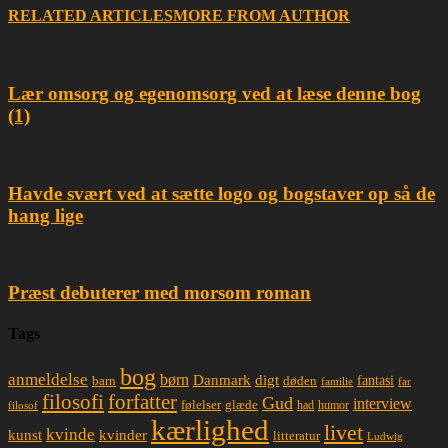
RELATED ARTICLES
MORE FROM AUTHOR
Lær omsorg og egenomsorg ved at læse denne bog
(1)
Havde svært ved at sætte logo og bogstaver op så de
hang lige
Præst debuterer med morsom roman
Tags
bog
anmeldelse
børn
Danmark
digt
døden
fantasi
barn
familie
far
filosofi
forfatter
Gud
interview
glæde
følelser
had
humor
filosof
kærlighed
livet
kvinde
kunst
kvinder
litteratur
Ludwig