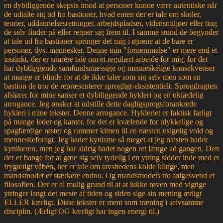
en dybtliggende skepsis imod at personer kunne være autentiske når
de udtalte sig ud fra bastioner, hvad enten der er tale om skoler,
teorier, uddannelsesretninger, arbejdspladser, vidensmiljøer eller ting
de selv finder på eller regner sig frem til. I samme stund de begynder
at tale ud fra bastioner springer det mig i øjnene at de bare er
personer, dvs. mennesker. Denne min "fornemmelse" er mere end et
instinkt, der er snarere tale om et regulært arbejde for mig, for det
har dybtliggende samfundsmæssige og menneskelige konsekvenser
at mange er blinde for at de ikke taler som sig selv men som en
bastion de tror de repræsenterer sprogligt-eksistentielt. Sprogdragten
afslører for mine sanser et dybtliggende hykleri og en uklædelig
arrogance. Jeg ønsker at udstille dette dagligsprogsforankrede
hykleri i mine tekster. Denne arrogance. Hykleriet er faktisk farligt
på mange leder og kanter, for det er kvælende for ulykkelige og
spagfærdige røster og rummer kimen til en næsten usigelig vold og
menneskeforagt. Jeg hader kynisme så meget at jeg næsten hader
kynikeren, men jeg har aldrig hadet nogen ret længe ad gangen. Den
der er bange for at gøre sig selv tydelig i en ytring sidder inde med et
frygteligt våben, her er tale om tavshedens kolde klinge, men
mandsmodet er stærkere endnu. Og mandsmodets tro følgesvend er
filosofien. Der er al mulig grund til at at lukke røven med vigtige
ytringer langt det meste af tiden og siden sige sin mening ærligt
ELLER kærligt. Disse tekster er ment som træning i selvsamme
disciplin. (Ærligt OG kærligt har ingen energi til.)