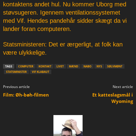
kontaktens andet hul. Nu kommer Uborg med
støvsugeren. Igennem ventilationssystemet
med Vif. Hendes pandehår sidder skægt da vi
lander foran computeren.
Statsministeren: Det er ærgerligt, at folk kan
være ulykkelige.
TAGS
COMPUTER
KONTAKT
LIVET
MÆND
NABO
NYS
SØLVMØNT
STATSMINISTER
VIF KLABAUT
Previous article
Next article
Film: Øh-bøh-filmen
Et katteslagsmål i
Wyoming