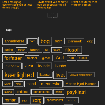
Lær omsorg og
Havde svært ved at sætte
Præst debuterer med
egenomsorg ved at læse
logo og bogstaver op så
morsom roman
denne bog (1)
de hang lige
Tags
bog
anmeldelse
børn
digt
Danmark
barn
filosofi
fantasi
døden
far
familie
filosof
forfatter
Gud
glæde
had
humor
følelser
kvinde
interview
kunst
kvinder
kærlighed
livet
litteratur
Ludwig Wittgenstein
menneske
mand
Morten Hjerl-Hansen
lykke
magt
psykiatri
ondskab
mænd
personlighed
politik
sorg
roman
sex
sprog
spontanskrift