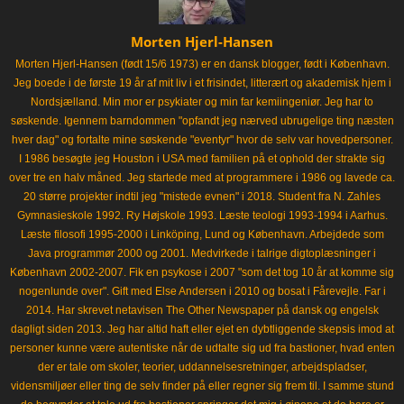
Morten Hjerl-Hansen
Morten Hjerl-Hansen (født 15/6 1973) er en dansk blogger, født i København.
Jeg boede i de første 19 år af mit liv i et frisindet, litterært og akademisk hjem i
Nordsjælland. Min mor er psykiater og min far kemiingeniør. Jeg har to
søskende. Igennem barndommen "opfandt jeg nærved ubrugelige ting næsten
hver dag" og fortalte mine søskende "eventyr" hvor de selv var hovedpersoner.
I 1986 besøgte jeg Houston i USA med familien på et ophold der strakte sig
over tre en halv måned. Jeg startede med at programmere i 1986 og lavede ca.
20 større projekter indtil jeg "mistede evnen" i 2018. Student fra N. Zahles
Gymnasieskole 1992. Ry Højskole 1993. Læste teologi 1993-1994 i Aarhus.
Læste filosofi 1995-2000 i Linköping, Lund og København. Arbejdede som
Java programmør 2000 og 2001. Medvirkede i talrige digtoplæsninger i
København 2002-2007. Fik en psykose i 2007 "som det tog 10 år at komme sig
nogenlunde over". Gift med Else Andersen i 2010 og bosat i Fårevejle. Far i
2014. Har skrevet netavisen The Other Newspaper på dansk og engelsk
dagligt siden 2013. Jeg har altid haft eller ejet en dybtliggende skepsis imod at
personer kunne være autentiske når de udtalte sig ud fra bastioner, hvad enten
der er tale om skoler, teorier, uddannelsesretninger, arbejdspladser,
vidensmiljøer eller ting de selv finder på eller regner sig frem til. I samme stund