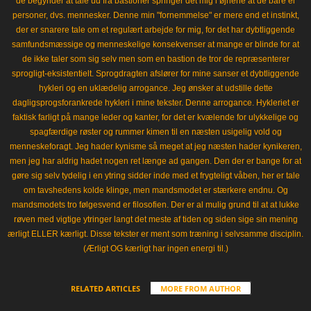
de begynder at tale ud fra bastioner springer det mig i øjnene at de bare er
personer, dvs. mennesker. Denne min "fornemmelse" er mere end et instinkt,
der er snarere tale om et regulært arbejde for mig, for det har dybtliggende
samfundsmæssige og menneskelige konsekvenser at mange er blinde for at
de ikke taler som sig selv men som en bastion de tror de repræsenterer
sprogligt-eksistentielt. Sprogdragten afslører for mine sanser et dybtliggende
hykleri og en uklædelig arrogance. Jeg ønsker at udstille dette
dagligsprogsforankrede hykleri i mine tekster. Denne arrogance. Hykleriet er
faktisk farligt på mange leder og kanter, for det er kvælende for ulykkelige og
spagfærdige røster og rummer kimen til en næsten usigelig vold og
menneskeforagt. Jeg hader kynisme så meget at jeg næsten hader kynikeren,
men jeg har aldrig hadet nogen ret længe ad gangen. Den der er bange for at
gøre sig selv tydelig i en ytring sidder inde med et frygteligt våben, her er tale
om tavshedens kolde klinge, men mandsmodet er stærkere endnu. Og
mandsmodets tro følgesvend er filosofien. Der er al mulig grund til at at lukke
røven med vigtige ytringer langt det meste af tiden og siden sige sin mening
ærligt ELLER kærligt. Disse tekster er ment som træning i selvsamme disciplin.
(Ærligt OG kærligt har ingen energi til.)
RELATED ARTICLES
MORE FROM AUTHOR