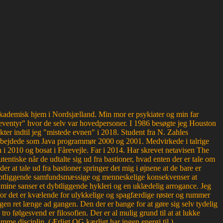
g akademisk hjem i Nordsjælland. Min mor er psykiater og min far
ventyr" hvor de selv var hovedpersoner. I 1986 besøgte jeg Houston
kter indtil jeg "mistede evnen" i 2018. Student fra N. Zahles
bejdede som Java programmør 2000 og 2001. Medvirkede i talrige
 2010 og bosat i Fårevejle. Far i 2014. Har skrevet netavisen The
entiske når de udtalte sig ud fra bastioner, hvad enten der er tale om
der at tale ud fra bastioner springer det mig i øjnene at de bare er
r dybtliggende samfundsmæssige og menneskelige konsekvenser at
or mine sanser et dybtliggende hykleri og en uklædelig arrogance. Jeg
, for det er kvælende for ulykkelige og spagfærdige røster og rummer
en ret længe ad gangen. Den der er bange for at gøre sig selv tydelig
 følgesvend er filosofien. Der er al mulig grund til at at lukke
mme disciplin. (Ærligt OG kærligt har ingen energi til.)