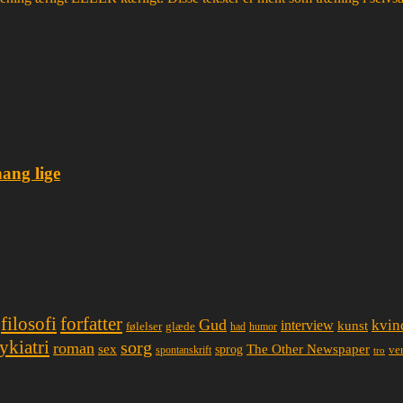
hang lige
filosofi
forfatter
Gud
interview
kvin
kunst
glæde
følelser
had
humor
ykiatri
sorg
roman
sex
The Other Newspaper
sprog
spontanskrift
ve
tro