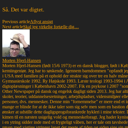
Så. Det var digtet.
Previous article
Aflyst ansigt
Next article
Skal jeg virkelig fortælle dig…
Morten Hjerl-Hansen
Morten Hjerl-Hansen (født 15/6 1973) er en dansk blogger, født i Køben
kemiingeniør. Jeg har to søskende. Igennem barndommen "opfandt jeg
i USA med familien på et ophold der strakte sig over tre en halv måne
Gymnasieskole 1992. Ry Højskole 1993. Læste teologi 1993-1994 i 
digtoplæsninger i København 2002-2007. Fik en psykose i 2007 "som d
Other Newspaper på dansk og engelsk dagligt siden 2013. Jeg har altid 
skoler, teorier, uddannelsesretninger, arbejdspladser, vidensmiljøer elle
personer, dvs. mennesker. Denne min "fornemmelse" er mere end et ins
mange er blinde for at de ikke taler som sig selv men som en bastion d
ønsker at udstille dette dagligsprogsforankrede hykleri i mine tekster
kimen til en næsten usigelig vold og menneskeforagt. Jeg hader kynism
i en ytring sidder inde med et frygteligt våben, her er tale om tavsh
røven med vigtige ytringer langt det meste af tiden og siden sige sin 