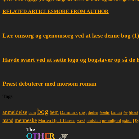
RELATED ARTICLES
MORE FROM AUTHOR
Lær omsorg og egenomsorg ved at læse denne bog (1)
Havde svært ved at sætte logo og bogstaver op så de 
Præst debuterer med morsom roman
Tags
bog
anmeldelse
børn
Danmark
digt
døden
fantasi
barn
familie
far
filosof
ps
menneske
mand
Morten Hjerl-Hansen
ondskab
mænd
personlighed
politik