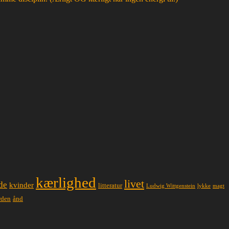
kærlighed
livet
de
kvinder
litteratur
lykke
magt
Ludwig Wittgenstein
ånd
rden