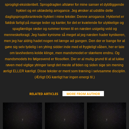
sprogligt-eksistentielt. Sprogdragten afslører for mine sanser et dybtliggende
hykleri og en uklædelig arrogance. Jeg ønsker at udstille dette
dagligsprogsforankrede hykleri i mine tekster. Denne arrogance. Hykleriet er
faktisk farligt på mange leder og kanter, for det er kvælende for ulykkelige og
spagfærdige røster og rummer kimen til en næsten usigelig vold og
menneskeforagt. Jeg hader kynisme så meget at jeg næsten hader kynikeren,
men jeg har aldrig hadet nogen ret længe ad gangen. Den der er bange for at
gøre sig selv tydelig i en ytring sidder inde med et frygteligt våben, her er tale
om tavshedens kolde klinge, men mandsmodet er stærkere endnu. Og
mandsmodets tro følgesvend er filosofien. Der er al mulig grund til at at lukke
røven med vigtige ytringer langt det meste af tiden og siden sige sin mening
ærligt ELLER kærligt. Disse tekster er ment som træning i selvsamme disciplin.
(Ærligt OG kærligt har ingen energi til.)
RELATED ARTICLES
MORE FROM AUTHOR