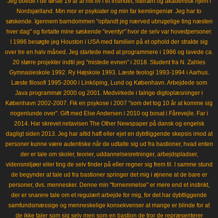
Jeg boede i de første 19 år af mit liv i et frisindet, litterært og akademisk hjem i
Nordsjælland. Min mor er psykiater og min far kemiingeniør. Jeg har to
søskende. Igennem barndommen "opfandt jeg nærved ubrugelige ting næsten
hver dag" og fortalte mine søskende "eventyr" hvor de selv var hovedpersoner.
I 1986 besøgte jeg Houston i USA med familien på et ophold der strakte sig
over tre en halv måned. Jeg startede med at programmere i 1986 og lavede ca.
20 større projekter indtil jeg "mistede evnen" i 2018. Student fra N. Zahles
Gymnasieskole 1992. Ry Højskole 1993. Læste teologi 1993-1994 i Aarhus.
Læste filosofi 1995-2000 i Linköping, Lund og København. Arbejdede som
Java programmør 2000 og 2001. Medvirkede i talrige digtoplæsninger i
København 2002-2007. Fik en psykose i 2007 "som det tog 10 år at komme sig
nogenlunde over". Gift med Else Andersen i 2010 og bosat i Fårevejle. Far i
2014. Har skrevet netavisen The Other Newspaper på dansk og engelsk
dagligt siden 2013. Jeg har altid haft eller ejet en dybtliggende skepsis imod at
personer kunne være autentiske når de udtalte sig ud fra bastioner, hvad enten
der er tale om skoler, teorier, uddannelsesretninger, arbejdspladser,
vidensmiljøer eller ting de selv finder på eller regner sig frem til. I samme stund
de begynder at tale ud fra bastioner springer det mig i øjnene at de bare er
personer, dvs. mennesker. Denne min "fornemmelse" er mere end et instinkt,
der er snarere tale om et regulært arbejde for mig, for det har dybtliggende
samfundsmæssige og menneskelige konsekvenser at mange er blinde for at
de ikke taler som sig selv men som en bastion de tror de repræsenterer