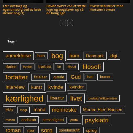
Lær omsorg og
Havde svært ved at sætte
Præst debuterer med
egenomsorg ved at læse
logo og bogstaver op så
morsom roman
denne bog (1)
de hang lige
Tags
bog
anmeldelse
børn
digt
Danmark
barn
filosofi
fantasi
døden
far
familie
filosof
forfatter
Gud
glæde
had
humor
følelser
kvinde
interview
kunst
kvinder
kærlighed
livet
litteratur
Ludwig Wittgenstein
menneske
mand
Morten Hjerl-Hansen
lykke
magt
psykiatri
ondskab
mænd
personlighed
politik
sorg
roman
sex
sprog
spontanskrift