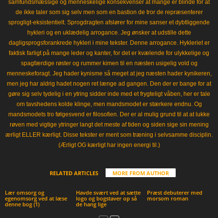
samfundsmæssige og menneskelige konsekvenser at mange er blinde for at
de ikke taler som sig selv men som en bastion de tror de repræsenterer
sprogligt-eksistentielt. Sprogdragten afslører for mine sanser et dybtliggende
hykleri og en uklædelig arrogance. Jeg ønsker at udstille dette
dagligsprogsforankrede hykleri i mine tekster. Denne arrogance. Hykleriet er
faktisk farligt på mange leder og kanter, for det er kvælende for ulykkelige og
spagfærdige røster og rummer kimen til en næsten usigelig vold og
menneskeforagt. Jeg hader kynisme så meget at jeg næsten hader kynikeren,
men jeg har aldrig hadet nogen ret længe ad gangen. Den der er bange for at
gøre sig selv tydelig i en ytring sidder inde med et frygteligt våben, her er tale
om tavshedens kolde klinge, men mandsmodet er stærkere endnu. Og
mandsmodets tro følgesvend er filosofien. Der er al mulig grund til at at lukke
røven med vigtige ytringer langt det meste af tiden og siden sige sin mening
ærligt ELLER kærligt. Disse tekster er ment som træning i selvsamme disciplin.
(Ærligt OG kærligt har ingen energi til.)
RELATED ARTICLES
MORE FROM AUTHOR
Lær omsorg og
Havde svært ved at sætte
Præst debuterer med
egenomsorg ved at læse
logo og bogstaver op så
morsom roman
denne bog (1)
de hang lige