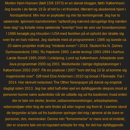
Morten Hjerl-Hansen (født 15/6 1973) er en dansk blogger, født i København.
Jeg boede i de første 19 år af mit liv i et frisindet, litterært og akademisk hjem i
Nordsjælland. Min mor er psykiater og min far kemiingeniør. Jeg har to
søskende. Igennem barndommen "opfandt jeg nærved ubrugelige ting næsten
hver dag" og fortalte mine søskende "eventyr" hvor de selv var hovedpersoner.
I 1986 besøgte jeg Houston i USA med familien på et ophold der strakte sig
over tre en halv måned. Jeg startede med at programmere i 1986 og lavede ca.
20 større projekter indtil jeg "mistede evnen" i 2018. Student fra N. Zahles
Gymnasieskole 1992. Ry Højskole 1993. Læste teologi 1993-1994 i Aarhus.
Læste filosofi 1995-2000 i Linköping, Lund og København. Arbejdede som
Java programmør 2000 og 2001. Medvirkede i talrige digtoplæsninger i
København 2002-2007. Fik en psykose i 2007 "som det tog 10 år at komme sig
nogenlunde over". Gift med Else Andersen i 2010 og bosat i Fårevejle. Far i
2014. Har skrevet netavisen The Other Newspaper på dansk og engelsk
dagligt siden 2013. Jeg har altid haft eller ejet en dybtliggende skepsis imod at
personer kunne være autentiske når de udtalte sig ud fra bastioner, hvad enten
der er tale om skoler, teorier, uddannelsesretninger, arbejdspladser,
vidensmiljøer eller ting de selv finder på eller regner sig frem til. I samme stund
de begynder at tale ud fra bastioner springer det mig i øjnene at de bare er
personer, dvs. mennesker. Denne min "fornemmelse" er mere end et instinkt,
der er snarere tale om et regulært arbejde for mig, for det har dybtliggende