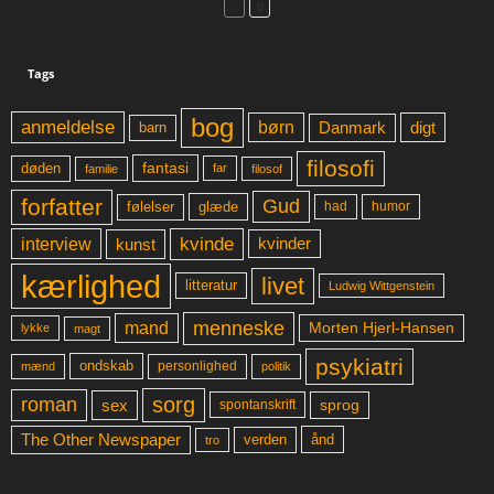
Tags
bog
anmeldelse
børn
digt
Danmark
barn
filosofi
fantasi
døden
far
familie
filosof
forfatter
Gud
glæde
had
humor
følelser
kvinde
interview
kunst
kvinder
kærlighed
livet
litteratur
Ludwig Wittgenstein
menneske
mand
Morten Hjerl-Hansen
lykke
magt
psykiatri
ondskab
mænd
personlighed
politik
sorg
roman
sex
sprog
spontanskrift
The Other Newspaper
ånd
verden
tro