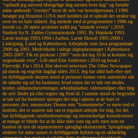
"opfandt jeg nærved ubrugelige ting næsten hver dag" og fortalte
mine søskende "eventyr" hvor de selv var hovedpersoner. I 1986
besøgte jeg Houston i USA med familien på et ophold der strakte sig
over tre en halv måned. Jeg startede med at programmere i 1986 og
lavede ca. 20 større projekter indtil jeg "mistede evnen" i 2018.
Student fra N. Zahles Gymnasieskole 1992. Ry Højskole 1993.
Læste teologi 1993-1994 i Aarhus. Læste filosofi 1995-2000 i
Linköping, Lund og København. Arbejdede som Java programmør
2000 og 2001. Medvirkede i talrige digtoplæsninger i København
2002-2007. Fik en psykose i 2007 "som det tog 10 år at komme sig
nogenlunde over". Gift med Else Andersen i 2010 og bosat i
Fårevejle. Far i 2014. Har skrevet netavisen The Other Newspaper
på dansk og engelsk dagligt siden 2013. Jeg har altid haft eller ejet
en dybtliggende skepsis imod at personer kunne være autentiske når
de udtalte sig ud fra bastioner, hvad enten der er tale om skoler,
teorier, uddannelsesretninger, arbejdspladser, vidensmiljøer eller ting
de selv finder på eller regner sig frem til. I samme stund de begynder
at tale ud fra bastioner springer det mig i øjnene at de bare er
personer, dvs. mennesker. Denne min "fornemmelse" er mere end et
instinkt, der er snarere tale om et regulært arbejde for mig, for det
har dybtliggende samfundsmæssige og menneskelige konsekvenser
at mange er blinde for at de ikke taler som sig selv men som en
bastion de tror de repræsenterer sprogligt-eksistentielt. Sprogdragten
afslører for mine sanser et dybtliggende hykleri og en uklædelig
arrogance. Jeg ønsker at udstille dette dagligsprogsforankrede