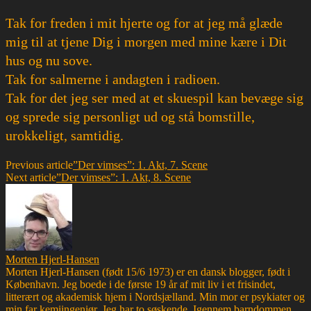
Tak for freden i mit hjerte og for at jeg må glæde
mig til at tjene Dig i morgen med mine kære i Dit
hus og nu sove.
Tak for salmerne i andagten i radioen.
Tak for det jeg ser med at et skuespil kan bevæge sig
og sprede sig personligt ud og stå bomstille,
urokkeligt, samtidig.
Previous article
”Der vimses”: 1. Akt, 7. Scene
Next article
”Der vimses”: 1. Akt, 8. Scene
Morten Hjerl-Hansen
Morten Hjerl-Hansen (født 15/6 1973) er en dansk blogger, født i
København. Jeg boede i de første 19 år af mit liv i et frisindet,
litterært og akademisk hjem i Nordsjælland. Min mor er psykiater og
min far kemiingeniør. Jeg har to søskende. Igennem barndommen