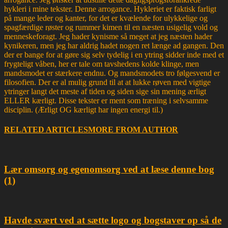
hykleri i mine tekster. Denne arrogance. Hykleriet er faktisk farligt
på mange leder og kanter, for det er kvælende for ulykkelige og
spagfærdige røster og rummer kimen til en næsten usigelig vold og
menneskeforagt. Jeg hader kynisme så meget at jeg næsten hader
kynikeren, men jeg har aldrig hadet nogen ret længe ad gangen. Den
der er bange for at gøre sig selv tydelig i en ytring sidder inde med et
frygteligt våben, her er tale om tavshedens kolde klinge, men
mandsmodet er stærkere endnu. Og mandsmodets tro følgesvend er
filosofien. Der er al mulig grund til at at lukke røven med vigtige
ytringer langt det meste af tiden og siden sige sin mening ærligt
ELLER kærligt. Disse tekster er ment som træning i selvsamme
disciplin. (Ærligt OG kærligt har ingen energi til.)
RELATED ARTICLES
MORE FROM AUTHOR
Lær omsorg og egenomsorg ved at læse denne bog
(1)
Havde svært ved at sætte logo og bogstaver op så de